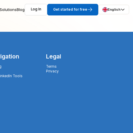
Solutions
Blog
Log In
Get started for free
English
igation
Legal
g
Terms
Privacy
LinkedIn Tools