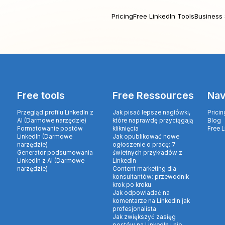
Pricing
Free LinkedIn Tools
Business 
Free tools
Free Ressources
Nav
Przegląd profilu LinkedIn z
Jak pisać lepsze nagłówki,
Pricin
AI (Darmowe narzędzie)
które naprawdę przyciągają
Blog
Formatowanie postów
kliknięcia
Free 
LinkedIn (Darmowe
Jak opublikować nowe
narzędzie)
ogłoszenie o pracę: 7
Generator podsumowania
świetnych przykładów z
LinkedIn z AI (Darmowe
LinkedIn
narzędzie)
Content marketing dla
konsultantów: przewodnik
krok po kroku
Jak odpowiadać na
komentarze na LinkedIn jak
profesjonalista
Jak zwiększyć zasięg