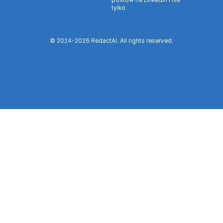
postów na LinkedIn i nie
tylko
© 2024-
2026
RedactAI. All rights reserved.