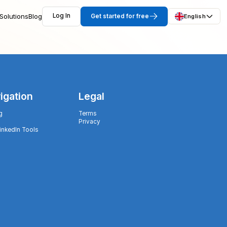
Solutions
Blog
Log In
Get started for free
English
igation
Legal
g
Terms
Privacy
LinkedIn Tools