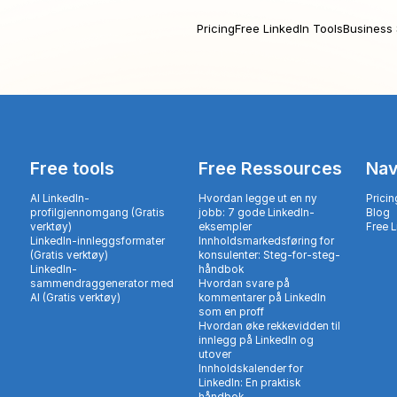
Pricing
Free LinkedIn Tools
Business 
Free tools
Free Ressources
Nav
AI LinkedIn-
Hvordan legge ut en ny
Pricin
profilgjennomgang (Gratis
jobb: 7 gode LinkedIn-
Blog
verktøy)
eksempler
Free 
LinkedIn-innleggsformater
Innholdsmarkedsføring for
(Gratis verktøy)
konsulenter: Steg-for-steg-
LinkedIn-
håndbok
sammendraggenerator med
Hvordan svare på
AI (Gratis verktøy)
kommentarer på LinkedIn
som en proff
Hvordan øke rekkevidden til
innlegg på LinkedIn og
utover
Innholdskalender for
LinkedIn: En praktisk