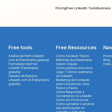
Pricing
Free LinkedIn Tools
Business 
Free tools
Free Ressources
Nav
Análise de Perfil LinkedIn
Como Escrever Títulos
Pricin
com IA (Ferramenta gratuita)
Melhores Que Realmente
Blog
Formatador de Post
Geram Cliques
Free 
LinkedIn (Ferramenta
Como publicar uma nova
gratuita)
vaga: 7 ótimos exemplos
Gerador de Resumo
do LinkedIn
LinkedIn com IA (Ferramenta
Marketing de Conteúdo
gratuita)
para Consultores: Guia
Passo a Passo
Como Responder a
Comentários no LinkedIn
Como um Profissional
Como aumentar o alcance
das publicações no