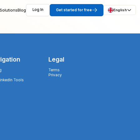
Solutions
Blog
Log In
Get started for free
English
igation
Legal
g
Terms
Privacy
LinkedIn Tools