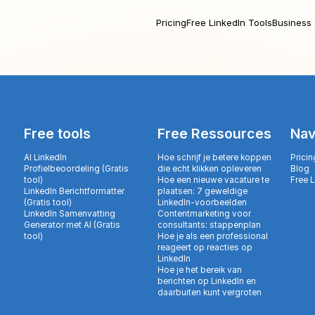
Pricing
Free LinkedIn Tools
Business 
Free tools
Free Ressources
Nav
AI LinkedIn
Hoe schrijf je betere koppen
Pricin
Profielbeoordeling (Gratis
die echt klikken opleveren
Blog
tool)
Hoe een nieuwe vacature te
Free 
LinkedIn Berichtformatter
plaatsen: 7 geweldige
(Gratis tool)
LinkedIn-voorbeelden
LinkedIn Samenvatting
Contentmarketing voor
Generator met AI (Gratis
consultants: stappenplan
tool)
Hoe je als een professional
reageert op reacties op
LinkedIn
Hoe je het bereik van
berichten op LinkedIn en
daarbuiten kunt vergroten