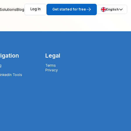
Solutions
Blog
Log In
Get started for free
English
igation
Legal
g
Terms
Privacy
LinkedIn Tools