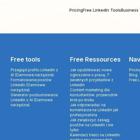
Pricing
Free LinkedIn Tools
Business 
Free tools
Free Ressources
Nav
Przegląd profilu LinkedIn z
Jak opublikować nowe
Pricin
AI (Darmowe narzędzie)
ogłoszenie o pracę: 7
Blog
Formatowanie postów
świetnych przykładów z
Free 
LinkedIn (Darmowe
LinkedIn
narzędzie)
Content marketing dla
Generator podsumowania
konsultantów: przewodnik
LinkedIn z AI (Darmowe
krok po kroku
narzędzie)
Jak odpowiadać na
komentarze na LinkedIn jak
profesjonalista
Jak zwiększyć zasięg
postów na LinkedIn i nie
tylko
Kalendarz treści na LinkedIn: