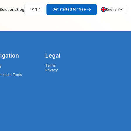
Solutions
Blog
Log In
Get started for free
English
igation
Legal
g
Terms
Privacy
LinkedIn Tools