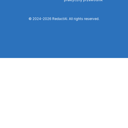
praktyczny przewodnik
© 2024-
2026
RedactAI. All rights reserved.