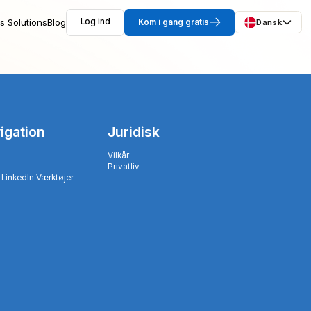
s Solutions
Blog
Log ind
Kom i gang gratis
Dansk
igation
Juridisk
Vilkår
Privatliv
 LinkedIn Værktøjer