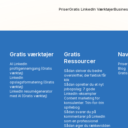
Priser
Gratis LinkedIn Værktøjer
Busines
Gratis værktøjer
Gratis
Nav
Ressourcer
AI LinkedIn
Priser
profilgennemgang (Gratis
Blog
Sådan skriver du bedre
værktøj)
Gratis
overskrifter, der faktisk får
LinkedIn
klik
opslagsformatering (Gratis
Sådan opretter du et nyt
værktøj)
jobopslag: 7 gode
LinkedIn resumégenerator
LinkedIn-eksempler
med AI (Gratis værktøj)
Content marketing for
konsulenter: Trin-for-trin
spillebog
Sådan svarer du på
kommentarer på LinkedIn
som en professionel
Sådan øger du rækkevidden