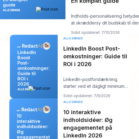
En komplet guide
guide
ALLE EMNER
Indholds-personalisering betyde
at skræddersy dit budskab til de
person, du står overfor, og det v
Sidst opdateret: 7/10/2026
ALLE EMNER
LinkedIn Boost Post-
LinkedIn
omkostninger: Guide til
Boost
Post-
ROI i 2026
omkostninger:
Guide til
ROI i
LinkedIn-postforstærkning
2026
starter ved et dagligt minimum
ALLE EMNER
på $10 , men et realistisk
Sidst opdateret: 7/9/2026
udgangspunkt er
ALLE EMNER
10 interaktive
10
indholdsidéer: Øg
interaktive
indholdsidéer:
engagementet på
Øg
LinkedIn 2026
engagementet