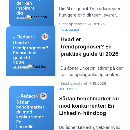
der kan
inspirere
Din AI er genial. Den udarbejder
dig
hurtigere end dit team, svarer
ALLE EMNER
klart og lyder måske endda
Sidst opdateret: 7/19/2026
overraske
ALLE EMNER
Hvad er
Hvad er
trendprognoser? En
trendprognoser?
En praktisk
praktisk guide til 2026
guide til
2026
Du åbner LinkedIn, stirrer på den
ALLE EMNER
tomme opslagboks og tænker:
“Hvad går min målgruppe
Sidst opdateret: 7/18/2026
egentlig op i
ALLE EMNER
Sådan benchmarker du
Sådan
mod konkurrenter: En
benchmarker
du mod
LinkedIn-håndbog
konkurrenter:
En
LinkedIn-
Du åbner LinkedIn, tjekker hvad