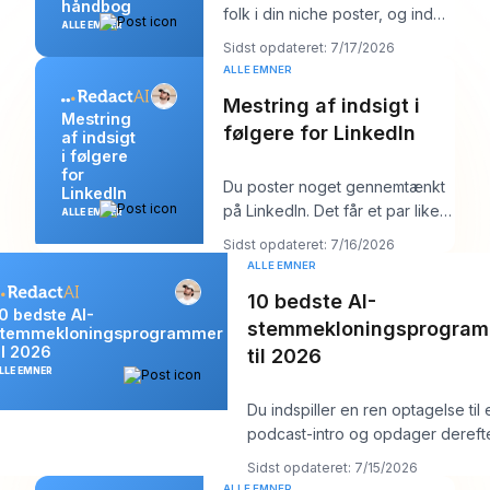
håndbog
folk i din niche poster, og inden
ALLE EMNER
for ti minutter har du en rodet
Sidst opdateret: 7/17/2026
me
ALLE EMNER
Mestring af indsigt i
Mestring
følgere for LinkedIn
af indsigt
i følgere
for
Du poster noget gennemtænkt
LinkedIn
på LinkedIn. Det får et par likes,
ALLE EMNER
måske en kommentar fra en
Sidst opdateret: 7/16/2026
kollega, må
ALLE EMNER
10 bedste AI-
0 bedste AI-
stemmekloningsprogra
stemmekloningsprogrammer
il 2026
til 2026
LLE EMNER
Du indspiller en ren optagelse til 
podcast-intro og opdager dereft
ændring i et produktnavn
Sidst opdateret: 7/15/2026
ALLE EMNER