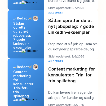
burde have klaret sig godt, og
ALLE EMNER
overskriften er sandsynligvis
Sidst opdateret: 8/7/2026
det første
ALLE EMNER
Sådan opretter du et
Sådan
nyt jobopslag: 7 gode
opretter
du et nyt
LinkedIn-eksempler
jobopslag:
7 gode
LinkedIn-
Stop med at slå job op, som om
eksempler
du udfylder papirarbejde, og
ALLE EMNER
begynd at skrive dem, som om
Sidst opdateret: 8/6/2026
du prøver a
ALLE EMNER
Content marketing for
Content
konsulenter: Trin-for-
marketing
for
trin spillebog
konsulenter:
Trin-for-
trin
Du kan levere fremragende
spillebog
arbejde for kunder og stadig
ALLE EMNER
føle dig mærkeligt usynlig
Sidst opdateret: 8/5/2026