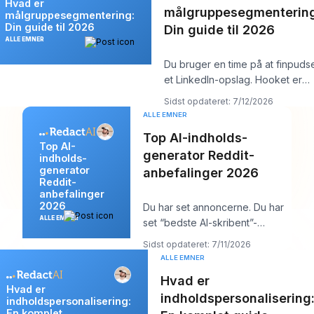
Hvad er
målgruppesegmentering
målgruppesegmentering:
Din guide til 2026
Din guide til 2026
ALLE EMNER
Du bruger en time på at finpuds
et LinkedIn-opslag. Hooket er
stærkt. Indsigten er solid. Du
Sidst opdateret: 7/12/2026
trykke
ALLE EMNER
Top AI-indholds-
Top AI-
generator Reddit-
indholds-
generator
anbefalinger 2026
Reddit-
anbefalinger
2026
Du har set annoncerne. Du har
ALLE EMNER
set “bedste AI-skribent”-
oversigterne, som på mystisk
Sidst opdateret: 7/11/2026
vis alle anbefal
ALLE EMNER
Hvad er
Hvad er
indholdspersonalisering
indholdspersonalisering:
En komplet