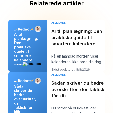
Relaterede artikler
ALLE EMNER
AI til planlægning: Den
AI til
praktiske guide til
planlægning:
Den
smartere kalendere
praktiske
guide til
smartere
På en mandag morgen viser
kalendere
kalenderen ikke bare din dag.
ALLE EMNER
Den begynder at forhandle
Sidst opdateret: 8/8/2026
med den. Du har én
ALLE EMNER
Sådan skriver du bedre
Sådan
overskrifter, der faktisk
skriver du
bedre
får klik
overskrifter,
der
faktisk får
Du stirrer på et udkast, der
klik