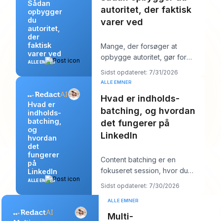
Sådan
autoritet, der faktisk
opbygger
du
varer ved
autoritet,
der
faktisk
Mange, der forsøger at
varer ved
opbygge autoritet, gør for
ALLE EMNER
meget af det forkerte. De
Sidst opdateret: 7/31/2026
poster mere, jagter stør
ALLE EMNER
Hvad er indholds-
Hvad er
batching, og hvordan
indholds-
batching,
det fungerer på
og
LinkedIn
hvordan
det
fungerer
Content batching er en
på
fokuseret session, hvor du
LinkedIn
laver flere LinkedIn-opslag på
ALLE EMNER
Sidst opdateret: 7/30/2026
én gang og derefter
ALLE EMNER
Multi-