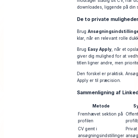
modtager stadig dit CV, når du
downloades, liggende på din s
De to private muligheder
Brug
Ansøgningsindstilling
klar, når en relevant rolle duk
Brug
Easy Apply
, når et opsla
giver dig mulighed for at vedh
titlen ligner andre, men priorit
Den forskel er praktisk. Ansøg
Apply er til præcision.
Sammenligning af Linked
Metode
S
Fremhævet sektion på
Offent
profilen
profi
CV gemt i
Privat 
ansøgningsindstillinger
ansøg