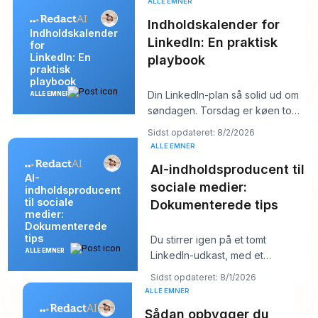
ALLE EMNER
Indholdskalender for
Indholdskalender
LinkedIn: En praktisk
for
LinkedIn: En
playbook
praktisk
playbook
Din LinkedIn-plan så solid ud om
ALLE EMNER
søndagen. Torsdag er køen tom,
hooket du kunne lide føles fladt,
Sidst opdateret: 8/2/2026
og
ALLE EMNER
AI-indholdsproducent til
AI-
sociale medier:
indholdsproducent
til sociale
Dokumenterede tips
medier:
Dokumenterede
tips
Du stirrer igen på et tomt
ALLE EMNER
LinkedIn-udkast, med et
kundemøde om ti minutter og et
Sidst opdateret: 8/1/2026
opslag, der burde
ALLE EMNER
Sådan opbygger du