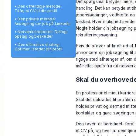
Det spørgsmål betyder mere, en
•
Den offentlige metode:
handling. Det kan betyde at tilf
Tilføj et CV til din profil
jobansøgninger, vedhæfte en u
•
Den private metode:
besked. Hver mulighed sender et
Ansøgning om job på LinkedIn
Nogle holder din jobsøgning pr
•
Netværksmetoden: Deling i
rekrutteringssøgning.
opslag og beskeder
•
Den ultimative strategi:
Hvis du prøver at finde ud af
Optimer i stedet din profil
annoncere din jobsøgning til al
rigtige sted afhænger af, om 
målrettet hjælp fra dit netværk
Skal du overhovede
En professionel midt i karrier
Skal det uploades til profilen 
holdes privat og dermed miste
kontakter og gøre søgningen 
Den tøven er berettiget, fordi
et CV på, og hver af dem tjene