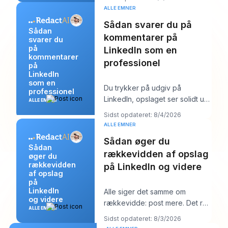
online. Arbejdet b
ALLE EMNER
Sådan svarer du på
Sådan
kommentarer på
svarer du
på
LinkedIn som en
kommentarer
professionel
på
LinkedIn
som en
Du trykker på udgiv på
professionel
LinkedIn, opslaget ser solidt ud,
ALLE EMNER
og så begynder arbejdet. Et
Sidst opdateret: 8/4/2026
par kommentarer
ALLE EMNER
Sådan øger du
Sådan
rækkevidden af opslag
øger du
rækkevidden
på LinkedIn og videre
af opslag
på
LinkedIn
Alle siger det samme om
og videre
rækkevidde: post mere. Det råd
ALLE EMNER
lyder produktivt, men det
Sidst opdateret: 8/3/2026
skjuler som regel k