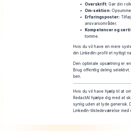
Overskrift:
Gør din roll
Om-sektion:
Opsummer v
Erfaringsposter:
Tilfø
ansvarsområder.
Kompetencer og certif
tomme.
Hvis du vil have en mere syste
din LinkedIn-profil
et nyttigt n
Den optimale opsætning er enke
Brug offentlig deling selektivt
ben.
Hvis du vil have hjælp til at o
RedactAI
hjælpe dig med at skr
synlig uden at lyde generisk. 
LinkedIn-tilstedeværelse med m