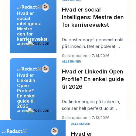
Hvad er social
Hvad er
intelligens: Mestre den
social
intelligens:
for karrierevækst
Mestre
den for
karrierevækst
Du poster noget gennemtænkt
ALLE EMNER
på LinkedIn. Det er poleret,
nyttigt og velskrevet. Et par
Sidst opdateret: 7/14/2026
timer senere
ALLE EMNER
Hvad er LinkedIn Open
Hvad er
Profile? En enkel guide
LinkedIn
Open
til 2026
Profile?
En enkel
guide til
Du finder nogen på LinkedIn,
2026
som ser helt perfekt ud at
ALLE EMNER
kontakte. Måske er det en
Sidst opdateret: 7/13/2026
rekrutteringsansva
ALLE EMNER
Hvad er