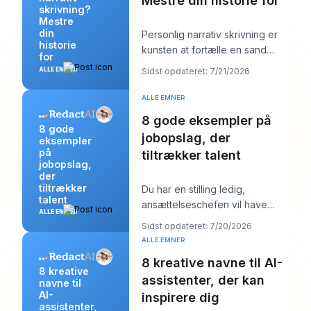
Mestre din historie for
skrivning?
Mestre
din
Personlig narrativ skrivning er
historie
kunsten at fortælle en sand
for
historie fra dit eget liv for at
ALLE EMNER
Sidst opdateret: 7/21/2026
afsløre
ALLE EMNER
8 gode eksempler på
8 gode
jobopslag, der
eksempler
på
tiltrækker talent
jobopslag,
der
tiltrækker
Du har en stilling ledig,
talent
ansættelseschefen vil have
ALLE EMNER
“stærke kandidater inden
Sidst opdateret: 7/20/2026
næste uge,” og din job
ALLE EMNER
8 kreative navne til AI-
8 kreative
assistenter, der kan
navne til
AI-
inspirere dig
assistenter,