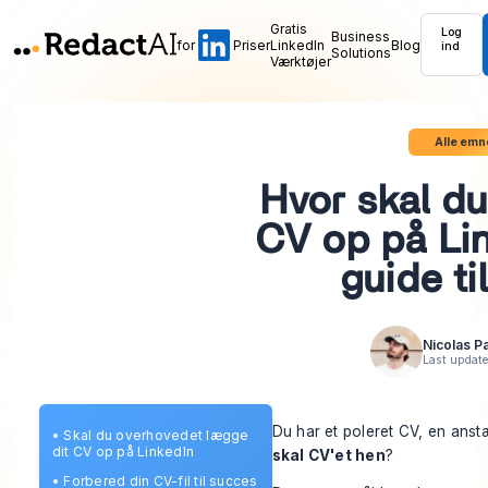
Gratis
Log
Business
for
Priser
LinkedIn
Blog
ind
Solutions
Værktøjer
Alle emn
Hvor skal du
CV op på Lin
guide ti
Nicolas P
Last updat
Du har et poleret CV, en anst
•
Skal du overhovedet lægge
dit CV op på LinkedIn
skal CV'et hen
?
•
Forbered din CV-fil til succes