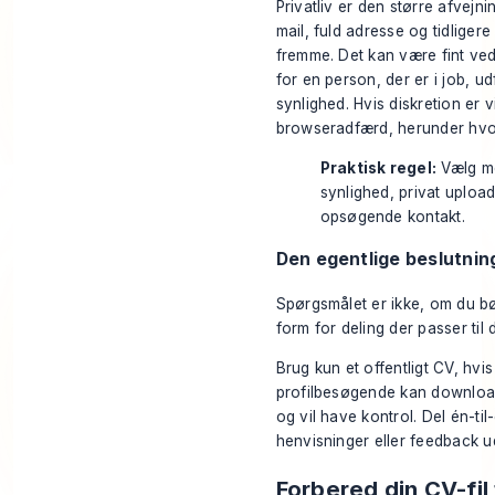
Privatliv er den større afvej
mail, fuld adresse og tidligere
fremme. Det kan være fint ved
for en person, der er i job, 
synlighed. Hvis diskretion er 
browseradfærd, herunder
hvo
Praktisk regel:
Vælg met
synlighed, privat upload 
opsøgende kontakt.
Den egentlige beslutnin
Spørgsmålet er ikke, om du bø
form for deling der passer til d
Brug kun et offentligt CV, hv
profilbesøgende kan downloade
og vil have kontrol. Del én-til
henvisninger eller feedback ude
Forbered din CV-fil 