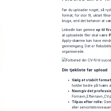
Før du uploader noget, så ryd f
format, for stor fil, uklart fi
bruge, end det behøver at væ
LinkedIn kan gemme
op til fi
at uploadede filer skal være
P
Apply-skærme kan have mindr
gennemgang
. Det er fleksibil
organiserede.
Din tjekliste før upload
Vælg et stabilt format
holder bedre på tværs a
Navngiv det professio
Fornavn_Efternavn_CV.p
Tilpas efter rolle:
Gem 
eller senioritetsniveauer