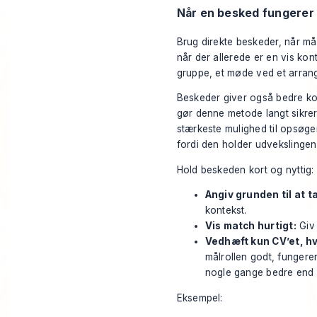
Når en besked fungerer
Brug direkte beskeder, når må
når der allerede er en vis kont
gruppe, et møde ved et arrange
Beskeder giver også bedre kont
gør denne metode langt sikrere
stærkeste mulighed til opsøge
fordi den holder udvekslingen
Hold beskeden kort og nyttig:
Angiv grunden til at t
kontekst.
Vis match hurtigt:
Giv 
Vedhæft kun CV’et, hv
målrollen godt, funger
nogle gange bedre end a
Eksempel: