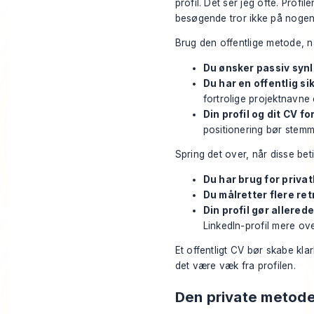
profil. Det ser jeg ofte. Profi
besøgende tror ikke på nogen
Brug den offentlige metode, nå
Du ønsker passiv synl
Du har en offentlig si
fortrolige projektnavne
Din profil og dit CV f
positionering bør stem
Spring det over, når disse beti
Du har brug for privatl
Du målretter flere ret
Din profil gør allered
LinkedIn-profil mere o
Et offentligt CV bør skabe klar
det være væk fra profilen.
Den private metode