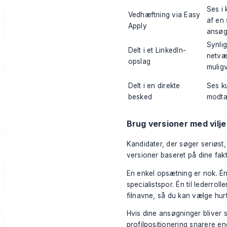
Ses i
Vedhæftning via Easy
af en 
Apply
ansøg
Synlig
Delt i et LinkedIn-
netvæ
opslag
muligv
Delt i en direkte
Ses k
besked
modta
Brug versioner med vilje
Kandidater, der søger seriøst, 
versioner baseret på dine fakt
En enkel opsætning er nok. Én v
specialistspor. Én til lederro
filnavne, så du kan vælge hurt
Hvis dine ansøgninger bliver 
profilpositionering snarere en