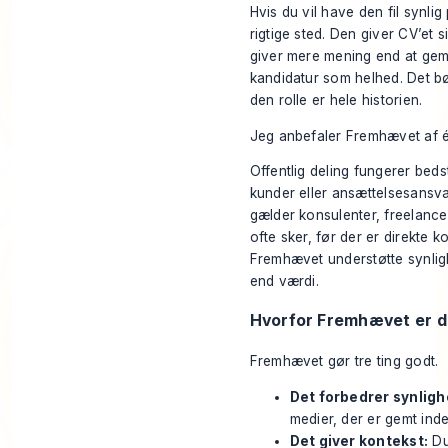
Hvis du vil have den fil synli
rigtige sted. Den giver CV’et s
giver mere mening end at gemm
kandidatur som helhed. Det bø
den rolle er hele historien.
Jeg anbefaler Fremhævet af é
Offentlig deling fungerer bedst
kunder eller ansættelsesansv
gælder konsulenter, freelance
ofte sker, før der er direkte kon
Fremhævet understøtte synlighe
end værdi.
Hvorfor Fremhævet er d
Fremhævet gør tre ting godt.
Det forbedrer synlig
medier, der er gemt inde 
Det giver kontekst:
Du 