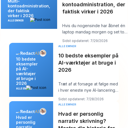
Multi-
kontoadministration, der
kontoadministration,
der faktisk
faktisk virker i 2026
virker i 2026
ALLE EMNER
Hvis du nogensinde har åbnet én
laptop mandag morgen og set tolv
logins, seks kundekalendere, tre
Sidst opdateret: 7/29/2026
br
ALLE EMNER
10 bedste eksempler på
10 bedste
AI-værktøjer at bruge i
eksempler
på AI-
2026
værktøjer
at bruge i
2026
Træt af at forsøge at følge med
ALLE EMNER
i hver eneste nye AI-lancering
og stadig skulle poste noget
Sidst opdateret: 7/28/2026
ordentli
ALLE EMNER
Hvad er personlig
Hvad er
narrativ skrivning?
personlig
narrativ