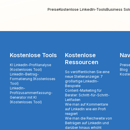
Preise
Kostenlose LinkedIn-Tools
Business Sol
Kostenlose Tools
Kostenlose
Nav
Ressourcen
KI LinkedIn-Profilanalyse
Preis
(Kostenloses Tool)
Blog
So veröffentlichen Sie eine
LinkedIn-Beitrag-
Koste
neue Stellenanzeige: 7
Formatierung (Kostenloses
großartige LinkedIn-
Tool)
Beispiele
LinkedIn-
Content-Marketing für
Profilzusammenfassung-
Berater: Schritt-für-Schritt-
Generator mit KI
Leitfaden
(Kostenloses Tool)
Wie man auf Kommentare
auf LinkedIn wie ein Profi
reagiert
Wie man die Reichweite von
Beiträgen auf LinkedIn und
darüber hinaus erhöht