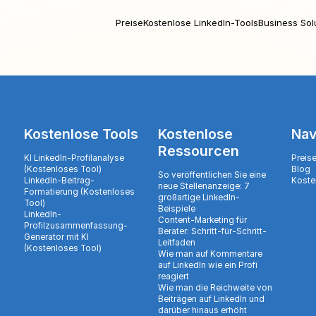
Preise
Kostenlose LinkedIn-Tools
Business Sol
Kostenlose Tools
Kostenlose
Nav
Ressourcen
KI LinkedIn-Profilanalyse
Preis
(Kostenloses Tool)
Blog
So veröffentlichen Sie eine
LinkedIn-Beitrag-
Koste
neue Stellenanzeige: 7
Formatierung (Kostenloses
großartige LinkedIn-
Tool)
Beispiele
LinkedIn-
Content-Marketing für
Profilzusammenfassung-
Berater: Schritt-für-Schritt-
Generator mit KI
Leitfaden
(Kostenloses Tool)
Wie man auf Kommentare
auf LinkedIn wie ein Profi
reagiert
Wie man die Reichweite von
Beiträgen auf LinkedIn und
darüber hinaus erhöht