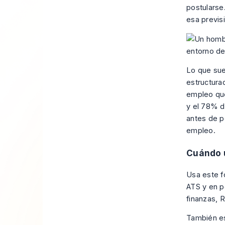
postularse
esa previsi
Lo que sue
estructura
empleo que
y el 78% d
antes de p
empleo
.
Cuándo 
Usa este f
ATS y en 
finanzas, R
También es