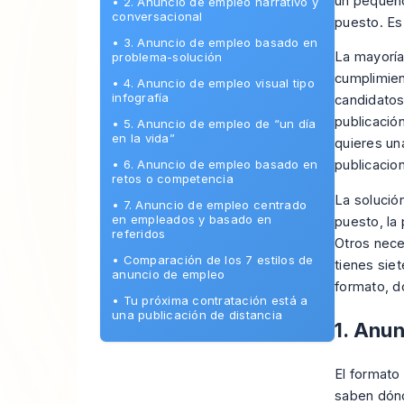
un pequeño
•
2. Anuncio de empleo narrativo y
conversacional
puesto. Es
•
3. Anuncio de empleo basado en
La mayoría
problema-solución
cumplimien
•
4. Anuncio de empleo visual tipo
infografía
candidatos
publicació
•
5. Anuncio de empleo de “un día
en la vida”
quieres un
•
6. Anuncio de empleo basado en
publicacio
retos o competencia
La solució
•
7. Anuncio de empleo centrado
en empleados y basado en
puesto, la
referidos
Otros nece
•
Comparación de los 7 estilos de
tienes sie
anuncio de empleo
formato, d
•
Tu próxima contratación está a
una publicación de distancia
1. Anu
El formato
saben dónde