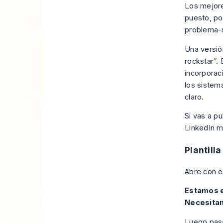
Los mejore
puesto, por
problema-s
Una versió
rockstar”. 
incorporac
los sistem
claro.
Si vas a p
LinkedIn
mu
Plantill
Abre con e
Estamos e
Necesitam
Luego pas