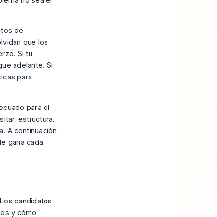
blema no sea el
ntos de
lvidan que los
rzo. Si tu
gue adelante. Si
icas para
decuado para el
sitan estructura.
a. A continuación
de gana cada
 Los candidatos
ades y cómo