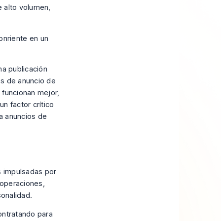
e alto volumen,
na publicación
os de anuncio de
 funcionan mejor,
n factor crítico
ra anuncios de
s impulsadas por
a operaciones,
sonalidad.
ontratando para