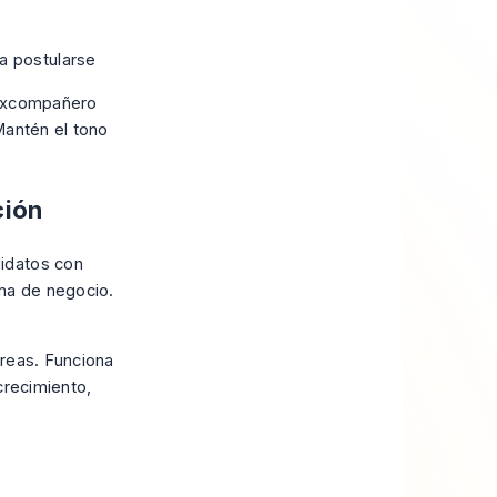
ra postularse
 excompañero
Mantén el tono
ción
idatos con
ema de negocio.
areas. Funciona
crecimiento,