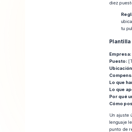
diez puest
Regl
ubica
tu pu
Plantill
Empresa:
Puesto:
[T
Ubicación
Compensa
Lo que ha
Lo que ap
Por qué un
Cómo pos
Un ajuste ú
lenguaje l
punto de r