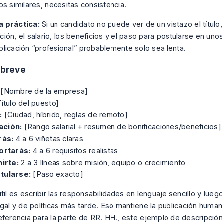
os similares, necesitas consistencia.
a práctica:
Si un candidato no puede ver de un vistazo el título,
ción, el salario, los beneficios y el paso para postularse en un
blicación “profesional” probablemente solo sea lenta.
a breve
[Nombre de la empresa]
ítulo del puesto]
:
[Ciudad, híbrido, reglas de remoto]
ción:
[Rango salarial + resumen de bonificaciones/beneficios]
rás:
4 a 6 viñetas claras
ortarás:
4 a 6 requisitos realistas
irte:
2 a 3 líneas sobre misión, equipo o crecimiento
tularse:
[Paso exacto]
til es escribir las responsabilidades en lenguaje sencillo y luego
egal y de políticas más tarde. Eso mantiene la publicación human
eferencia para la parte de RR. HH., este
ejemplo de descripció