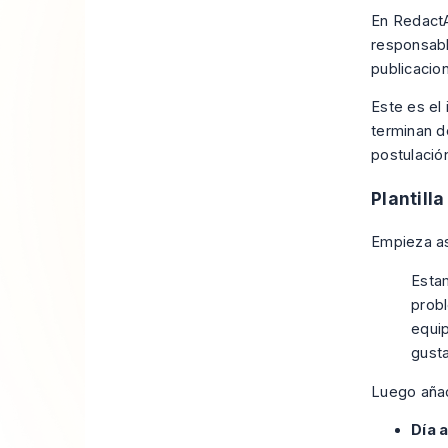
En
Redact
responsabl
publicacio
Este es el 
terminan d
postulación
Plantill
Empieza as
Estam
probl
equip
gusta
Luego aña
Día a