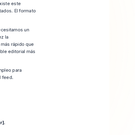
xiste este
ltados. El formato
necesitamos un
ez la
e más rápido que
ble editorial más
mpleo para
 feed.
r].