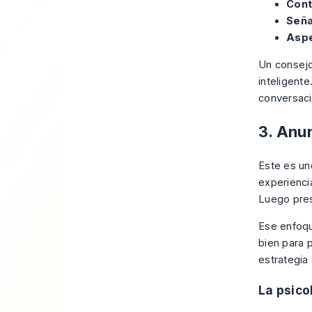
Cont
Seña
Aspe
Un consejo
inteligent
conversaci
3. Anu
Este es un
experienci
Luego pres
Ese enfoqu
bien para 
estrategia
La psico