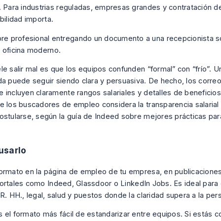
. Para industrias reguladas, empresas grandes y contratación d
bilidad importa.
le salir mal es que los equipos confunden “formal” con “frío”. U
da puede seguir siendo clara y persuasiva. De hecho, los corre
 incluyen claramente rangos salariales y detalles de beneficios
e los buscadores de empleo considera la transparencia salarial u
ostularse, según
la guía de Indeed sobre mejores prácticas pa
usarlo
ormato en la página de empleo de tu empresa, en publicacione
portales como
Indeed
,
Glassdoor
o
LinkedIn Jobs
. Es ideal par
R. HH., legal, salud y puestos donde la claridad supera a la per
 el formato más fácil de estandarizar entre equipos. Si estás c