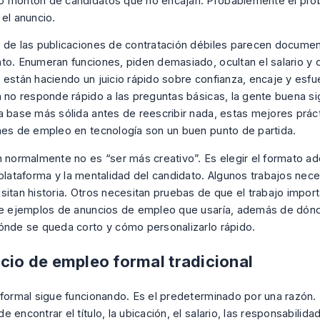
 montón de candidatos que no encajan. Probablemente el pro
 el anuncio.
 de las publicaciones de contratación débiles parecen docume
to. Enumeran funciones, piden demasiado, ocultan el salario y o
 están haciendo un juicio rápido sobre confianza, encaje y esfue
n no responde rápido a las preguntas básicas, la gente buena si
a base más sólida antes de reescribir nada, estas
mejores práct
nes de empleo en tecnología
son un buen punto de partida.
n normalmente no es “ser más creativo”. Es elegir el formato a
 plataforma y la mentalidad del candidato. Algunos trabajos nece
sitan historia. Otros necesitan pruebas de que el trabajo import
te ejemplos de anuncios de empleo que usaría, además de dón
ónde se queda corto y cómo personalizarlo rápido.
ncio de empleo formal tradicional
 formal sigue funcionando. Es el predeterminado por una razón.
 encontrar el título, la ubicación, el salario, las responsabilid