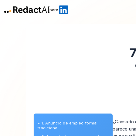
para
7
¿Cansado d
•
1. Anuncio de empleo formal
tradicional
parece una