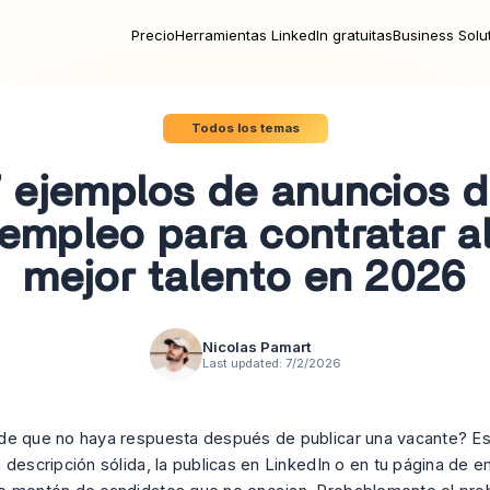
Precio
Herramientas LinkedIn gratuitas
Business Solu
Todos los temas
 ejemplos de anuncios 
empleo para contratar a
mejor talento en 2026
Nicolas Pamart
Last updated:
7/2/2026
e que no haya respuesta después de publicar una vacante? Es
 descripción sólida, la publicas en LinkedIn o en tu página de 