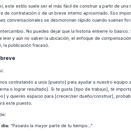
AI
, este estilo suele ser el más fácil de construir a partir de una
e de contratación o de un breve interno aproximado. Eso impor
nes conversacionales se desmoronan rápido cuando suenan for
intercambio. No puedes dejar que la historia entierre lo básico. 
e leer y aún no saben la ubicación, el enfoque de compensació
, la publicación fracasó.
a breve
í:
os contratando a un/a [puesto] para ayudar a nuestro equipo a
ema o lograr resultado]. Si te gusta [tipo de trabajo], te importa
o] y quieres espacio para [crecer/ser dueño/construir], proba
rá este puesto.
de:
 día:
“Pasarás la mayor parte de tu tiempo…”