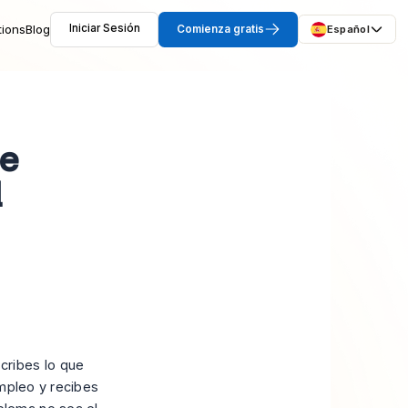
tions
Blog
Iniciar Sesión
Comienza gratis
Español
de
l
cribes lo que
empleo y recibes