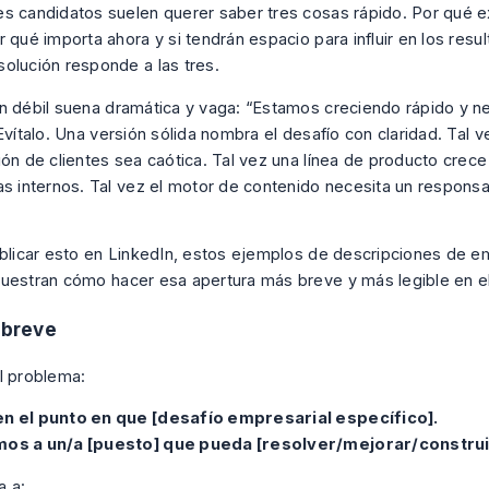
s candidatos suelen querer saber tres cosas rápido. Por qué e
 qué importa ahora y si tendrán espacio para influir en los resu
olución responde a las tres.
n débil suena dramática y vaga: “Estamos creciendo rápido y 
Evítalo. Una versión sólida nombra el desafío con claridad. Tal v
ión de clientes sea caótica. Tal vez una línea de producto crec
as internos. Tal vez el motor de contenido necesita un responsa
ublicar esto en LinkedIn, estos
ejemplos de descripciones de e
estran cómo hacer esa apertura más breve y más legible en el
a breve
l problema:
n el punto en que [desafío empresarial específico].
os a un/a [puesto] que pueda [resolver/mejorar/construi
a a: