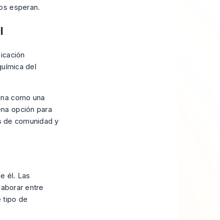
os esperan.
l
icación
química del
uena como una
ena opción para
es de comunidad y
e él. Las
laborar entre
 tipo de