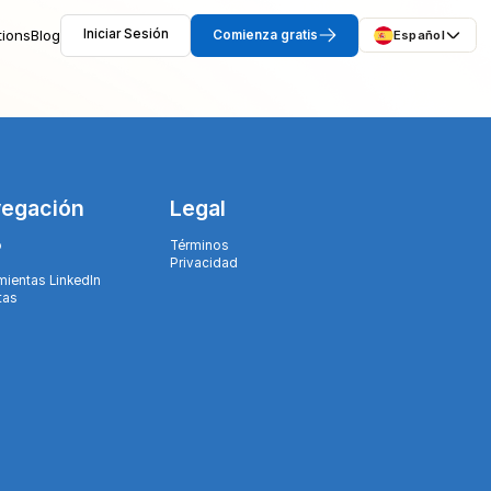
tions
Blog
Iniciar Sesión
Comienza gratis
Español
egación
Legal
o
Términos
Privacidad
mientas LinkedIn
tas