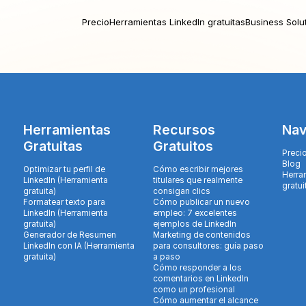
Precio
Herramientas LinkedIn gratuitas
Business Solu
Herramientas
Recursos
Nav
Gratuitas
Gratuitos
Preci
Blog
Optimizar tu perfil de
Cómo escribir mejores
Herra
LinkedIn (Herramienta
titulares que realmente
gratui
gratuita)
consigan clics
Formatear texto para
Cómo publicar un nuevo
LinkedIn (Herramienta
empleo: 7 excelentes
gratuita)
ejemplos de LinkedIn
Generador de Resumen
Marketing de contenidos
LinkedIn con IA (Herramienta
para consultores: guía paso
gratuita)
a paso
Cómo responder a los
comentarios en LinkedIn
como un profesional
Cómo aumentar el alcance