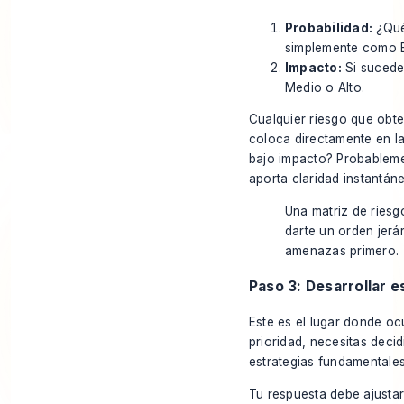
Probabilidad:
¿Qué
simplemente como B
Impacto:
Si
suced
Medio o Alto.
Cualquier riesgo que obt
coloca directamente en la 
bajo impacto? Probableme
aporta claridad instantán
Una matriz de riesgo
darte un orden jerá
amenazas primero.
Paso 3: Desarrollar e
Este es el lugar donde oc
prioridad, necesitas deci
estrategias fundamentales:
Tu respuesta debe ajustar