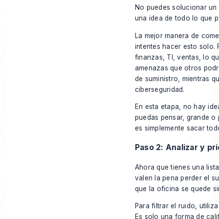
No puedes solucionar un 
una idea de todo lo que
p
La mejor manera de comen
intentes hacer esto solo.
finanzas, TI, ventas, lo 
amenazas que otros podría
de suministro, mientras q
ciberseguridad.
En esta etapa, no hay ide
puedas pensar, grande o p
es simplemente sacar todo
Paso 2: Analizar y pri
Ahora que tienes una list
valen la pena perder el su
que la oficina se quede 
Para filtrar el ruido, uti
Es solo una forma de calif