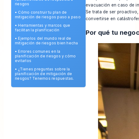
riesgos
evacuación en caso de in
Se trata de ser proactiv
•
Cómo construir tu plan de
mitigación de riesgos paso a paso
convertirse en catástrofe
•
Herramientas y marcos que
facilitan la planificación
Por qué tu negoc
•
Ejemplos del mundo real de
mitigación de riesgos bien hecha
•
Errores comunes en la
planificación de riesgos y cómo
evitarlos
•
¿Tienes preguntas sobre la
planificación de mitigación de
riesgos? Tenemos respuestas.