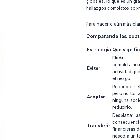
globales, lo que es un gr
hallazgos completos sobr
Para hacerlo aún más cla
Comparando las cuatr
Estrategia
Qué signifi
Eludir
completament
Evitar
actividad qu
el riesgo.
Reconocer el
pero no toma
Aceptar
ninguna acci
reducirlo.
Desplazar la
consecuenci
Transferir
financieras d
riesgo a un t