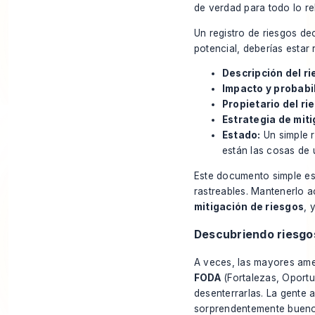
de verdad para todo lo re
Un registro de riesgos d
potencial, deberías estar 
Descripción del ri
Impacto y probabi
Propietario del ri
Estrategia de miti
Estado:
Un simple r
están las cosas de 
Este documento simple es
rastreables. Mantenerlo a
mitigación de riesgos
, 
Descubriendo riesgos
A veces, las mayores amen
FODA
(Fortalezas, Oportu
desenterrarlas. La gente 
sorprendentemente bueno p