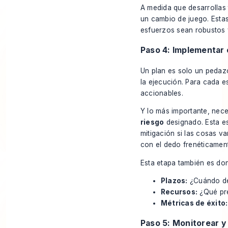
A medida que desarrollas 
un cambio de juego. Estas
esfuerzos sean robustos y
Paso 4: Implementar 
Un plan es solo un pedazo
la ejecución. Para cada e
accionables.
Y lo más importante, nece
riesgo
designado. Esta es
mitigación si las cosas 
con el dedo frenéticament
Esta etapa también es dond
Plazos:
¿Cuándo de
Recursos:
¿Qué pre
Métricas de éxito:
Paso 5: Monitorear y 