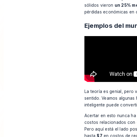
sólidos vieron
un 25% m
pérdidas económicas en c
Ejemplos del mun
La teoría es genial, pero
sentido. Veamos algunas h
inteligente puede converti
Acertar en esto nunca ha
costos relacionados con 
Pero aquí está el lado po
hasta
$7
en costos de re