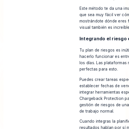
Este método te da una ima
que sea muy fácil ver có
mostrándote dónde eres fu
visual también es increíb
Integrando el riesgo e
Tu plan de riesgos es inú
hacerlo funcionar es entr
los días. Las plataforma
perfectas para esto.
Puedes crear tareas especí
establecer fechas de ven
integrar herramientas es
Chargeback Protection
pa
gestión de riesgos de una 
de trabajo normal.
Cuando integras la planifi
resultados hablan por sí