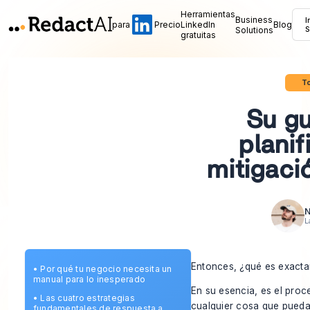
Herramientas
Business
I
para
Precio
LinkedIn
Blog
Solutions
S
gratuitas
To
Su gu
planif
mitigaci
N
L
Entonces, ¿qué es exactam
•
Por qué tu negocio necesita un
manual para lo inesperado
En su esencia, es el proc
•
Las cuatro estrategias
cualquier cosa que pueda
fundamentales de respuesta a