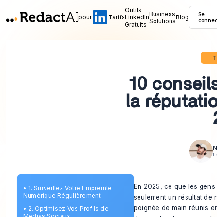
Outils
Business
Se
pour
Tarifs
LinkedIn
Blog
Solutions
connec
Gratuits
T
10 conseil
la réputati
N
L
En 2025, ce que les gens 
•
1. Surveillez Votre Empreinte
Numérique Régulièrement
seulement un résultat de r
poignée de main réunis e
•
2. Optimisez Vos Profils de
Médias Sociaux