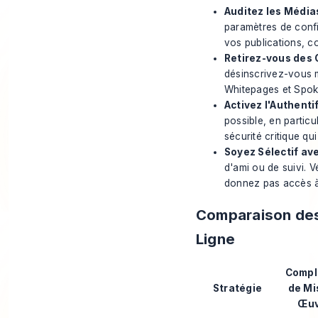
Auditez les Média
paramètres de confi
vos publications, co
Retirez-vous des 
désinscrivez-vous 
Whitepages et Spoke
Activez l'Authenti
possible, en particu
sécurité critique q
Soyez Sélectif av
d'ami ou de suivi. 
donnez pas accès à
Comparaison des 
Ligne
Compl
Stratégie
de Mi
Œuv