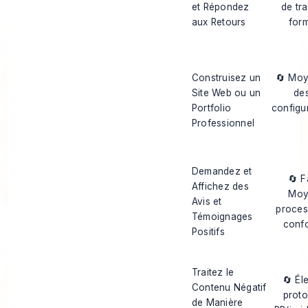
et Répondez
de tra
aux Retours
for
Construisez un
🔄 Mo
Site Web ou un
de
Portfolio
configu
Professionnel
Demandez et
🔄 F
Affichez des
Moy
Avis et
proces
Témoignages
confo
Positifs
Traitez le
🔄 Él
Contenu Négatif
proto
de Manière