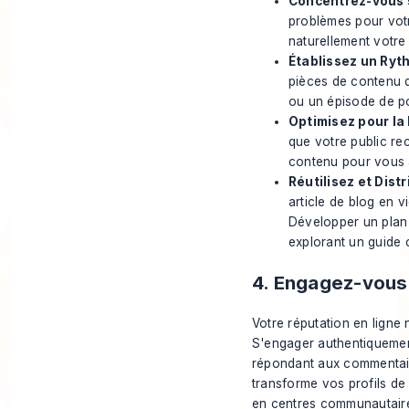
Concentrez-vous s
problèmes pour votr
naturellement votre 
Établissez un Ryt
pièces de contenu d
ou un épisode de p
Optimisez pour la
que votre public re
contenu pour vous a
Réutilisez et Distr
article de blog en v
Développer un plan 
explorant un
guide 
4. Engagez-vous
Votre réputation en ligne 
S'engager authentiquement
répondant aux commentair
transforme vos profils de
en centres communautair