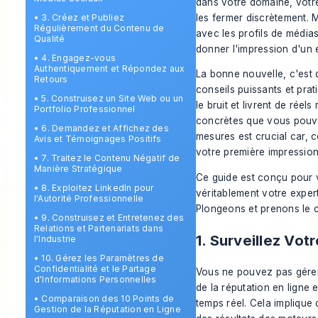
dans votre domaine, votre 
les fermer discrètement. 
•
3. Créez et Publiez
Régulièrement du Contenu de
avec les profils de médias
Qualité
donner l'impression d'un 
•
4. Engagez-vous
Authentiquement et Répondez aux
La bonne nouvelle, c'est 
Retours
conseils puissants et pra
•
5. Construisez un Site Web ou un
le bruit et livrent de rée
Portfolio Professionnel
concrètes que vous pouv
•
6. Demandez et Affichez des
mesures est crucial car,
Avis et Témoignages Positifs
votre première impressio
•
7. Traitez le Contenu Négatif de
Manière Stratégique
Ce guide est conçu pour v
•
8. Exploitez LinkedIn pour
véritablement votre exper
l'Autorité Professionnelle
Plongeons et prenons le co
•
9. Construisez et Entretenez des
Relations et Partenariats dans
1. Surveillez Vo
l'Industrie
•
10. Gérez les Paramètres de
Confidentialité et le Partage
Vous ne pouvez pas gérer
d'Informations Personnelles
de la réputation en ligne 
•
Comparaison des 10 Points de
temps réel. Cela implique
Gestion de la Réputation en Ligne