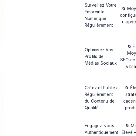
Surveillez Votre
🔄 Mo
Empreinte
configu
Numérique
+ ajus
Régulièrement
🔄 F
Optimisez Vos
Moy
Profils de
SEO de 
Médias Sociaux
& br
Créez et Publiez
🔄 Él
Régulièrement
strat
du Contenu de
caden
Qualité
produ
Engagez-vous
🔄 M
Authentiquement
Élevé 