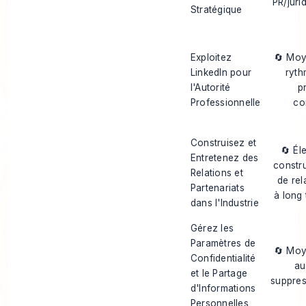
PR/juri
Stratégique
Exploitez
🔄 Mo
LinkedIn pour
ryth
l'Autorité
p
Professionnelle
co
Construisez et
🔄 Él
Entretenez des
constr
Relations et
de rel
Partenariats
à long
dans l'Industrie
Gérez les
Paramètres de
🔄 Mo
Confidentialité
au
et le Partage
suppres
d'Informations
Personnelles