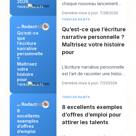
2026
chaque nouveau lancement
TOUS LES SUJETS
d’IA tout en devant encore
Dernière mise à jour: 7/28/2026
publier quelque chos
TOUS LES SUJETS
Qu’est-ce que l’écriture
Qu’est-ce
narrative personnelle ?
que
l’écriture
Maîtrisez votre histoire
narrative
pour
personnelle
?
Maîtrisez
L’écriture narrative personnelle
votre
est l’art de raconter une histoire
histoire
pour
vraie de votre propre vie afin d
Dernière mise à jour: 7/21/2026
TOUS LES SUJETS
TOUS LES SUJETS
8 excellents exemples
8
d’offres d’emploi pour
excellents
exemples
attirer les talents
d’offres
d’emploi