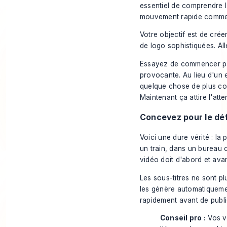
essentiel de comprendre
mouvement rapide comme 
Votre objectif est de crée
de logo sophistiquées. All
Essayez de commencer par
provocante. Au lieu d'un 
quelque chose de plus co
Maintenant
ça
attire l'att
Concevez pour le déf
Voici une dure vérité : la
un train, dans un bureau o
vidéo doit d'abord et avan
Les sous-titres ne sont plu
les génère automatiquemen
rapidement avant de publi
Conseil pro :
Vos vi