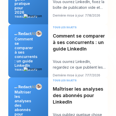
Vous ouvrez LinkedIn, fixez la
pratique
boîte de publication vide et
pour
2026
pensez : « Qu’est-ce qui
Dernière mise à jour: 7/18/2026
TOUS LES SUJETS
intéresse vraim
TOUS LES SUJETS
Comment se comparer
Comment
à ses concurrents : un
se
comparer
guide LinkedIn
à ses
concurrents
: un guide
Vous ouvrez LinkedIn,
LinkedIn
regardez ce que publient les
TOUS LES SUJETS
personnes de votre niche, et
Dernière mise à jour: 7/17/2026
en dix minutes vous
TOUS LES SUJETS
Maîtriser les analyses
Maîtriser
des abonnés pour
les
analyses
LinkedIn
des
abonnés
pour
Vous publiez quelque chose