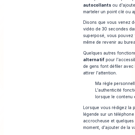
autocollants
ou d'ajout
marteler un point clé ou aj
Disons que vous venez de 
vidéo de 30 secondes dans 
superposé, vous pouvez fai
même de revenir au burea
Quelques autres fonctionna
alternatif
pour l'accessib
de gens font défiler avec
attirer l'attention.
Ma règle personnell
L'authenticité fonc
lorsque le contenu e
Lorsque vous rédigez la p
légende sur un téléphone 
accrocheuse et quelques ha
moment, d'ajouter de la v