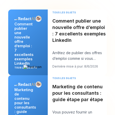
TOUS LES SUJETS
Comment publier une
Comment
nouvelle offre d’emploi
publier
une
: 7 excellents exemples
nouvelle
LinkedIn
offre
d’emploi :
7
Arrêtez de publier des offres
excellents
d’emploi comme si vous
exemples
LinkedIn
remplissiez des formulaires et
Dernière mise à jour: 8/6/2026
TOUS LES SUJETS
commencez à les
TOUS LES SUJETS
Marketing de contenu
Marketing
pour les consultants :
de
contenu
guide étape par étape
pour les
consultants
: guide
Vous pouvez fournir un