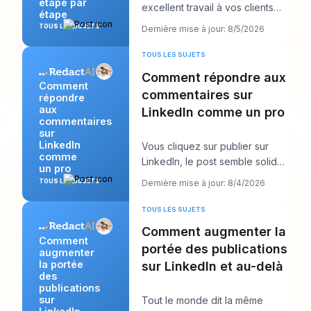
étape par
excellent travail à vos clients
étape
tout en vous sentant
TOUS LES SUJETS
Dernière mise à jour: 8/5/2026
étrangement invisible en
TOUS LES SUJETS
Comment répondre aux
Comment
commentaires sur
répondre
aux
LinkedIn comme un pro
commentaires
sur
LinkedIn
Vous cliquez sur publier sur
comme
LinkedIn, le post semble solide,
un pro
puis le vrai travail commence.
TOUS LES SUJETS
Dernière mise à jour: 8/4/2026
Quelque
TOUS LES SUJETS
Comment augmenter la
Comment
portée des publications
augmenter
la portée
sur LinkedIn et au-delà
des
publications
sur
Tout le monde dit la même