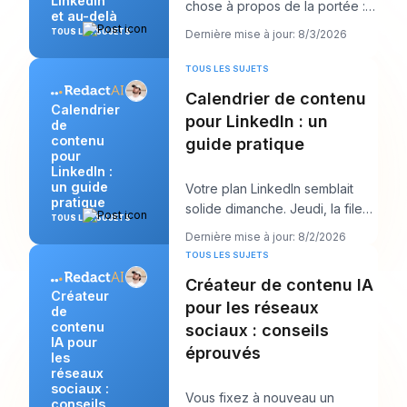
LinkedIn
chose à propos de la portée :
et au-delà
publiez plus. Ce conseil semble
TOUS LES SUJETS
Dernière mise à jour: 8/3/2026
productif, m
TOUS LES SUJETS
Calendrier de contenu
Calendrier
pour LinkedIn : un
de
contenu
guide pratique
pour
LinkedIn :
un guide
Votre plan LinkedIn semblait
pratique
solide dimanche. Jeudi, la file
TOUS LES SUJETS
d’attente est vide, l’accroche
Dernière mise à jour: 8/2/2026
que vous
TOUS LES SUJETS
Créateur de contenu IA
Créateur
pour les réseaux
de
contenu
sociaux : conseils
IA pour
éprouvés
les
réseaux
sociaux :
Vous fixez à nouveau un
conseils