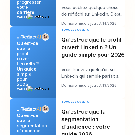
progresser
votre
Vous publiez quelque chose
carrière
de réfléchi sur LinkedIn. C’est
TOUS LES SUJETS
soigné, utile et bien écrit.
Dernière mise à jour: 7/14/2026
Quelques heu
TOUS LES SUJETS
Qu’est-ce que le profil
Qu’est-ce
ouvert LinkedIn ? Un
que le
profil
guide simple pour 2026
ouvert
LinkedIn ?
Un guide
Vous trouvez quelqu’un sur
simple
LinkedIn qui semble parfait à
pour
contacter. Peut-être s’agit-il
2026
Dernière mise à jour: 7/13/2026
d’un recrute
TOUS LES SUJETS
TOUS LES SUJETS
Qu’est-ce que la
Qu’est-ce
segmentation
que la
segmentation
d’audience : votre
d’audience
guide 2026