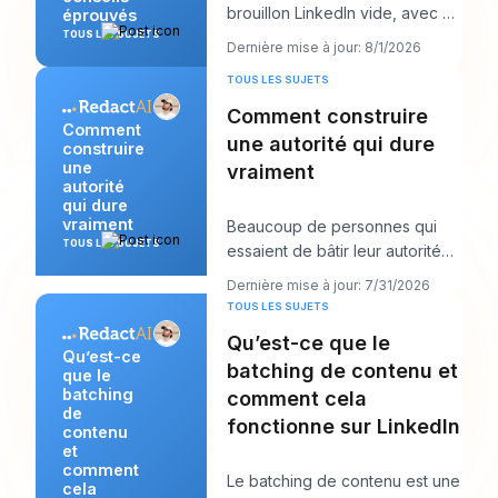
brouillon LinkedIn vide, avec un
éprouvés
appel client dans dix minutes et
TOUS LES SUJETS
Dernière mise à jour: 8/1/2026
un post qu
TOUS LES SUJETS
Comment construire
Comment
une autorité qui dure
construire
une
vraiment
autorité
qui dure
vraiment
Beaucoup de personnes qui
TOUS LES SUJETS
essaient de bâtir leur autorité
en font trop dans la mauvaise
Dernière mise à jour: 7/31/2026
direction. E
TOUS LES SUJETS
Qu’est-ce que le
Qu’est-ce
batching de contenu et
que le
batching
comment cela
de
fonctionne sur LinkedIn
contenu
et
comment
Le batching de contenu est une
cela