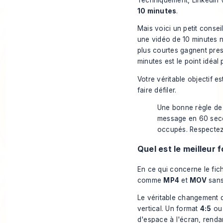
10 minutes
.
Mais voici un petit consei
une vidéo de 10 minutes 
plus courtes gagnent pres
minutes est le point idéa
Votre véritable objectif e
faire défiler.
Une bonne règle de 
message en 60 secon
occupés. Respectez l
Quel est le meilleur 
En ce qui concerne le fich
comme
MP4
et
MOV
sans
Le véritable changement de
vertical. Un format
4:5
o
d'espace à l'écran, renda