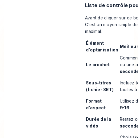
Liste de contrôle pou
Avant de cliquer sur ce bo
C'est un moyen simple de
maximal.
Élément
Meilleu
d'optimisation
Commence
Le crochet
ou une a
second
Sous-titres
Incluez t
(fichier SRT)
faciles à 
Format
Utilisez
d'aspect
9:16
.
Durée de la
Restez c
vidéo
second
Choisiss