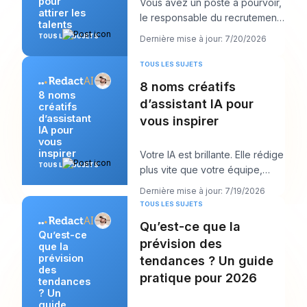
pour
Vous avez un poste à pourvoir,
attirer les
le responsable du recrutement
talents
veut « des candidats solides
TOUS LES SUJETS
Dernière mise à jour: 7/20/2026
d’ici la s
TOUS LES SUJETS
8 noms créatifs
8 noms
d’assistant IA pour
créatifs
d’assistant
vous inspirer
IA pour
vous
inspirer
Votre IA est brillante. Elle rédige
TOUS LES SUJETS
plus vite que votre équipe,
répond avec clarté et semble
Dernière mise à jour: 7/19/2026
peut-êt
TOUS LES SUJETS
Qu’est-ce que la
Qu’est-ce
prévision des
que la
prévision
tendances ? Un guide
des
pratique pour 2026
tendances
? Un
guide