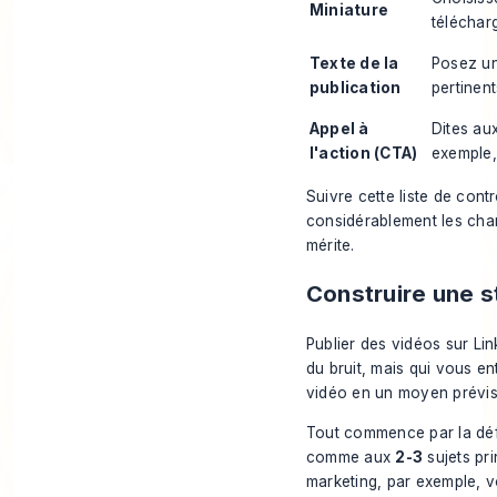
Miniature
téléchar
Texte de la
Posez un
publication
pertinent
Appel à
Dites aux
l'action (CTA)
exemple,
Suivre cette liste de cont
considérablement les chan
mérite.
Construire une s
Publier des vidéos sur Lin
du bruit, mais qui vous e
vidéo en un moyen prévisi
Tout commence par la déf
comme aux
2-3
sujets pr
marketing, par exemple, vo