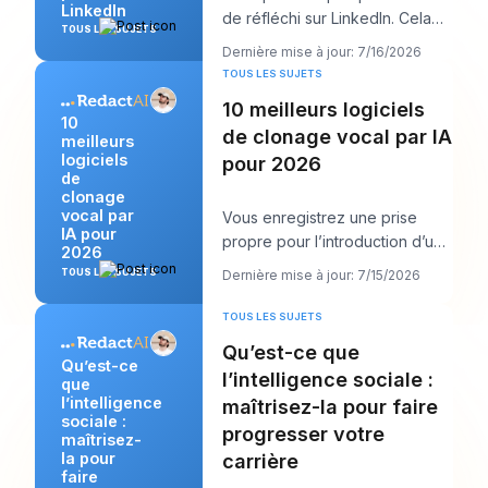
LinkedIn
de réfléchi sur LinkedIn. Cela
TOUS LES SUJETS
obtient quelques likes, peut-
Dernière mise à jour: 7/16/2026
être un comme
TOUS LES SUJETS
10 meilleurs logiciels
10
de clonage vocal par IA
meilleurs
logiciels
pour 2026
de
clonage
vocal par
Vous enregistrez une prise
IA pour
propre pour l’introduction d’un
2026
podcast, puis vous découvrez
TOUS LES SUJETS
Dernière mise à jour: 7/15/2026
un changemen
TOUS LES SUJETS
Qu’est-ce que
Qu’est-ce
l’intelligence sociale :
que
l’intelligence
maîtrisez-la pour faire
sociale :
progresser votre
maîtrisez-
la pour
carrière
faire