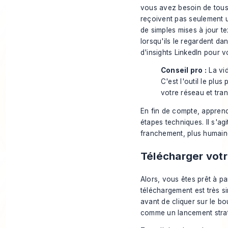
vous avez besoin de tous 
reçoivent pas seulement u
de simples mises à jour te
lorsqu'ils le regardent d
d'insights LinkedIn
pour vo
Conseil pro :
La vid
C'est l'outil le plu
votre réseau et tr
En fin de compte, apprend
étapes techniques. Il s'a
franchement, plus humain
Télécharger votr
Alors, vous êtes prêt à p
téléchargement est très si
avant
de cliquer sur le b
comme un lancement stra