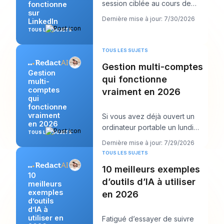
session ciblée au cours de
fonctionne
sur
laquelle vous créez plusieurs
Dernière mise à jour: 7/30/2026
LinkedIn
publications
TOUS LES SUJETS
TOUS LES SUJETS
Gestion multi-comptes
Gestion
qui fonctionne
multi-
comptes
vraiment en 2026
qui
fonctionne
vraiment
Si vous avez déjà ouvert un
en 2026
ordinateur portable un lundi
TOUS LES SUJETS
matin et vu douze connexions,
Dernière mise à jour: 7/29/2026
six calendrie
TOUS LES SUJETS
10 meilleurs exemples
10
d’outils d’IA à utiliser
meilleurs
exemples
en 2026
d’outils
d’IA à
utiliser en
Fatigué d’essayer de suivre