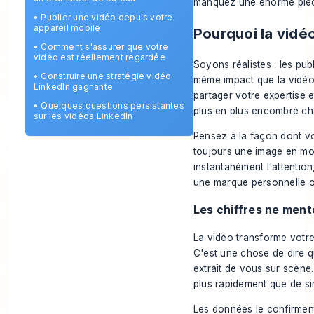
manquez une énorme pièce
•
Publier une vidéo depuis votre
appareil mobile
Pourquoi la vidéo
•
Comment s'assurer que votre
vidéo est réellement regardée
Soyons réalistes : les publ
•
Construire une stratégie vidéo
même impact que la vidéo.
LinkedIn gagnante
partager votre expertise e
•
Quelques questions persistantes
plus en plus encombré ch
sur les vidéos LinkedIn
Pensez à la façon dont vou
toujours une image en mouv
instantanément l'attention
une marque personnelle ou
Les chiffres ne ment
La vidéo transforme votre 
C'est une chose de dire q
extrait de vous sur scène.
plus rapidement que de si
Les données le confirmen