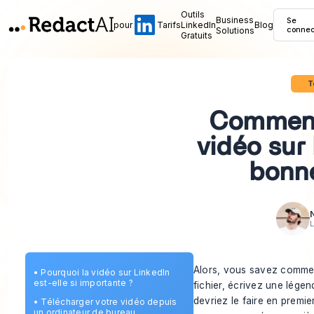
Outils
Business
Se
pour
Tarifs
LinkedIn
Blog
Solutions
connec
Gratuits
T
Comment
vidéo sur 
bonn
L
Alors, vous savez
comme
•
Pourquoi la vidéo sur LinkedIn
est-elle si importante ?
fichier, écrivez une légend
devriez le faire en premie
•
Télécharger votre vidéo depuis
un ordinateur de bureau