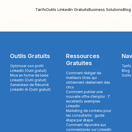
Tarifs
Outils LinkedIn Gratuits
Business Solutions
Blog
Outils Gratuits
Ressources
Nav
Gratuites
Optimiser son profil
Tarifs
LinkedIn (Outil gratuit)
Blog
Comment rédiger de
Mise en forme de texte
Outils
meilleurs titres qui
LinkedIn (Outil gratuit)
obtiennent réellement des
Generateur de Résumé
clics
LinkedIn IA (Outil gratuit)
Comment publier une
nouvelle offre d’emploi : 7
excellents exemples
LinkedIn
Marketing de contenu pour
les consultants : guide
étape par étape
Comment répondre aux
commentaires sur LinkedIn