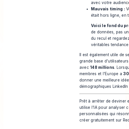
avec votre audience
Mauvais timing :
Vo
était hors ligne, en
Voici le fond du p
de données, pas une
du recul et regarde
véritables tendance
Il est également utile de s
grande base d'utilisateur
avec
148 millions
. Lorsq
membres et l'Europe a
30
donner une meilleure idée
démographiques LinkedIn 
Prêt à arrêter de deviner
utilise l'IA pour analyser
personnalisées qui résonn
créer gratuitement sur Re