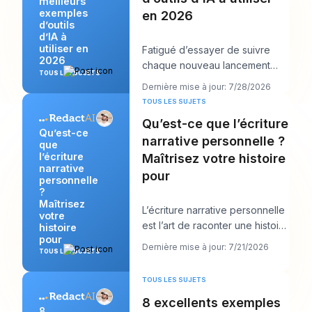
meilleurs
exemples
en 2026
d’outils
d’IA à
utiliser en
Fatigué d’essayer de suivre
2026
chaque nouveau lancement
TOUS LES SUJETS
d’IA tout en devant encore
Dernière mise à jour: 7/28/2026
publier quelque chos
TOUS LES SUJETS
Qu’est-ce que l’écriture
Qu’est-ce
narrative personnelle ?
que
l’écriture
Maîtrisez votre histoire
narrative
pour
personnelle
?
Maîtrisez
L’écriture narrative personnelle
votre
est l’art de raconter une histoire
histoire
pour
vraie de votre propre vie afin d
Dernière mise à jour: 7/21/2026
TOUS LES SUJETS
TOUS LES SUJETS
8 excellents exemples
8