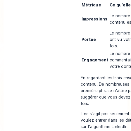
Métrique
Ce qu'ell
Le nombre 
Impressions
contenu es
Le nombre 
Portée
ont vu vot
fois.
Le nombre d
Engagement
commentair
votre cont
En regardant les trois en
contenu. De nombreuses i
première phrase n'attire p
suggérer que vous devez 
fois.
Il ne s'agit pas seulement
voulez entrer dans les dé
sur l'
algorithme LinkedIn
.