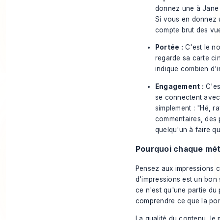
donnez une à Jane e
Si vous en donnez un
compte brut des vu
Portée :
C'est le n
regarde sa carte cin
indique combien d'
i
Engagement :
C'est
se connectent avec 
simplement : "Hé, ra
commentaires, des p
quelqu'un à
faire q
Pourquoi chaque métr
Pensez aux impressions co
d'impressions est un bon 
ce n'est qu'une partie du 
comprendre
ce que la po
La qualité du contenu, le