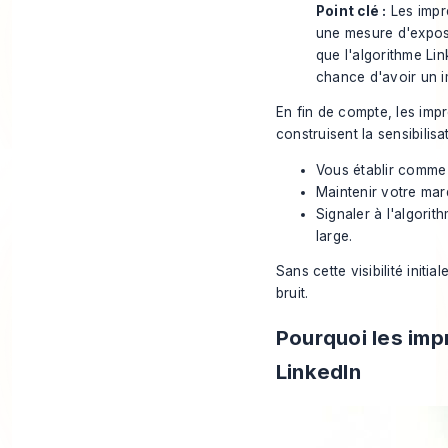
Point clé :
Les impr
une mesure d'exposi
que l'algorithme Li
chance d'avoir un i
En fin de compte, les imp
construisent la sensibilis
Vous établir comme 
Maintenir votre mar
Signaler à l'algori
large.
Sans cette visibilité init
bruit.
Pourquoi les imp
LinkedIn