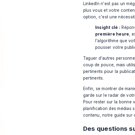
LinkedIn n'est pas un még
plus vous et votre conten
option, c'est une nécessi
Insight clé :
Répondr
première heure
, e
l'algorithme que vot
pousser votre public
Taguer d'autres personnes
coup de pouce, mais utili
pertinents pour la public
pertinents.
Enfin, se montrer de maniè
garde sur le radar de vot
Pour rester sur la bonne 
planification des médias 
contenu, notre guide sur
Des questions su