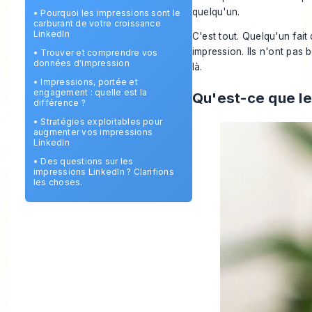
quelqu'un.
•
Pourquoi les impressions sont le
carburant de votre croissance
LinkedIn
C'est tout. Quelqu'un fait
impression. Ils n'ont pas 
•
Trouver et comprendre vos
données d'impression
là.
•
Impressions, portée et
engagement : quelle est la
Qu'est-ce que le
différence ?
•
Stratégies exploitables pour
augmenter vos impressions
LinkedIn
•
Des questions sur les
impressions LinkedIn ? Clarifions
les choses.