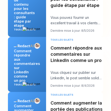
de
contenu
guide étape par étape
pour les
consultants
: guide
Vous pouvez fournir un
étape par
excellent travail à vos clients
étape
tout en vous sentant
TOUS LES SUJETS
Dernière mise à jour: 8/5/2026
étrangement invisible en
TOUS LES SUJETS
Comment répondre aux
Comment
commentaires sur
répondre
aux
LinkedIn comme un pro
commentaires
sur
LinkedIn
Vous cliquez sur publier sur
comme
LinkedIn, le post semble solide,
un pro
puis le vrai travail commence.
TOUS LES SUJETS
Dernière mise à jour: 8/4/2026
Quelque
TOUS LES SUJETS
Comment augmenter la
Comment
portée des publications
augmenter