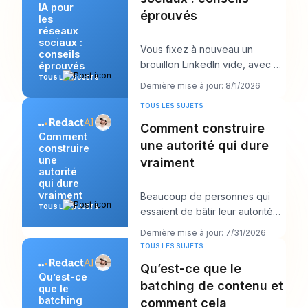
IA pour
éprouvés
les
réseaux
sociaux :
Vous fixez à nouveau un
conseils
brouillon LinkedIn vide, avec un
éprouvés
appel client dans dix minutes et
TOUS LES SUJETS
Dernière mise à jour: 8/1/2026
un post qu
TOUS LES SUJETS
Comment construire
Comment
une autorité qui dure
construire
une
vraiment
autorité
qui dure
vraiment
Beaucoup de personnes qui
TOUS LES SUJETS
essaient de bâtir leur autorité
en font trop dans la mauvaise
Dernière mise à jour: 7/31/2026
direction. E
TOUS LES SUJETS
Qu’est-ce que le
Qu’est-ce
batching de contenu et
que le
batching
comment cela