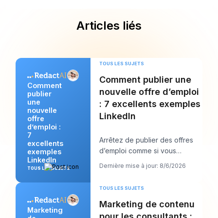
Articles liés
TOUS LES SUJETS
Comment publier une
Comment
nouvelle offre d’emploi
publier
une
: 7 excellents exemples
nouvelle
LinkedIn
offre
d’emploi :
7
Arrêtez de publier des offres
excellents
d’emploi comme si vous
exemples
LinkedIn
remplissiez des formulaires et
Dernière mise à jour: 8/6/2026
TOUS LES SUJETS
commencez à les
TOUS LES SUJETS
Marketing de contenu
Marketing
pour les consultants :