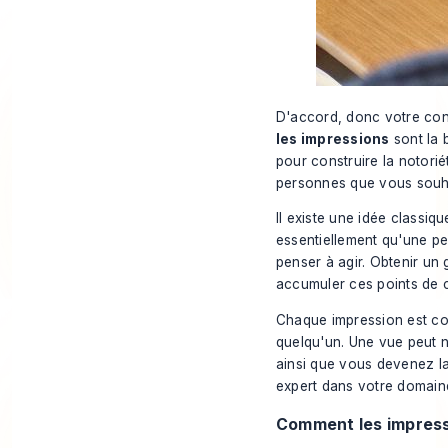
D'accord, donc votre cont
les impressions
sont la 
pour construire la notori
personnes que vous souha
Il existe une idée classi
essentiellement qu'une p
penser à agir. Obtenir u
accumuler ces points de c
Chaque impression est co
quelqu'un. Une vue peut n
ainsi que vous devenez la
expert dans votre domain
Comment les impressi