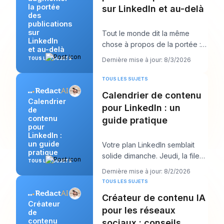
la portée
sur LinkedIn et au-delà
des
publications
sur
Tout le monde dit la même
LinkedIn
chose à propos de la portée :
et au-delà
publiez plus. Ce conseil semble
TOUS LES SUJETS
Dernière mise à jour: 8/3/2026
productif, m
TOUS LES SUJETS
Calendrier de contenu
Calendrier
pour LinkedIn : un
de
contenu
guide pratique
pour
LinkedIn :
un guide
Votre plan LinkedIn semblait
pratique
solide dimanche. Jeudi, la file
TOUS LES SUJETS
d’attente est vide, l’accroche
Dernière mise à jour: 8/2/2026
que vous
TOUS LES SUJETS
Créateur de contenu IA
Créateur
pour les réseaux
de
contenu
sociaux : conseils