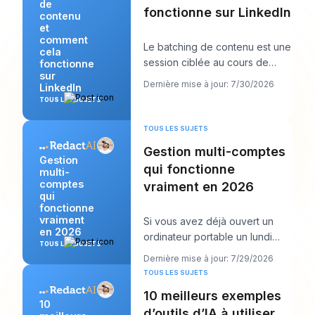
de
fonctionne sur LinkedIn
contenu
et
comment
Le batching de contenu est une
cela
session ciblée au cours de
fonctionne
sur
laquelle vous créez plusieurs
Dernière mise à jour: 7/30/2026
LinkedIn
publications
TOUS LES SUJETS
TOUS LES SUJETS
Gestion multi-comptes
Gestion
qui fonctionne
multi-
comptes
vraiment en 2026
qui
fonctionne
vraiment
Si vous avez déjà ouvert un
en 2026
ordinateur portable un lundi
TOUS LES SUJETS
matin et vu douze connexions,
Dernière mise à jour: 7/29/2026
six calendrie
TOUS LES SUJETS
10 meilleurs exemples
10
d’outils d’IA à utiliser