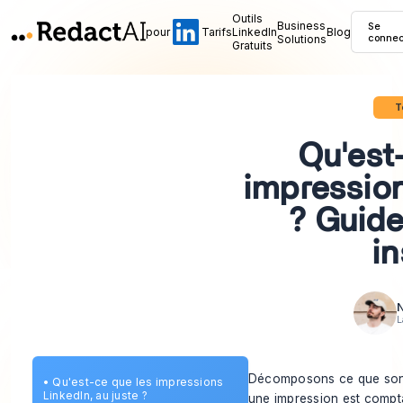
Outils
Business
Se
pour
Tarifs
LinkedIn
Blog
Solutions
connec
Gratuits
T
Qu'est
impression
? Guide
in
N
L
Décomposons ce que sont
•
Qu'est-ce que les impressions
LinkedIn, au juste ?
une impression est compta