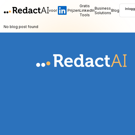
Gratis
Business
Inlog
voor
Prijzen
LinkedIn
Blog
Solutions
Tools
No blog post found