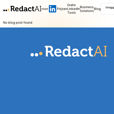
Gratis
Business
Inlog
voor
Prijzen
LinkedIn
Blog
Solutions
Tools
No blog post found