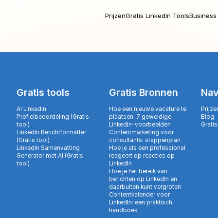
Prijzen
Gratis LinkedIn Tools
Business 
Gratis tools
Gratis Bronnen
Nav
AI LinkedIn
Hoe een nieuwe vacature te
Prijze
Profielbeoordeling (Gratis
plaatsen: 7 geweldige
Blog
tool)
LinkedIn-voorbeelden
Gratis
LinkedIn Berichtformatter
Contentmarketing voor
(Gratis tool)
consultants: stappenplan
LinkedIn Samenvatting
Hoe je als een professional
Generator met AI (Gratis
reageert op reacties op
tool)
LinkedIn
Hoe je het bereik van
berichten op LinkedIn en
daarbuiten kunt vergroten
Contentkalender voor
LinkedIn: een praktisch
handboek