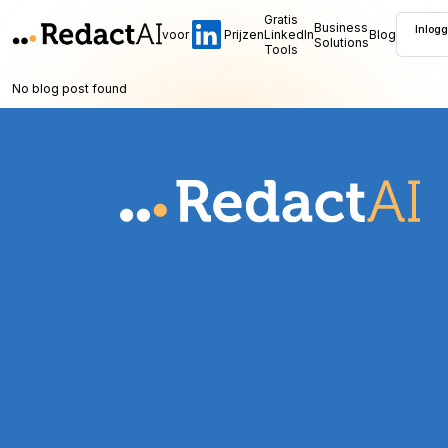
Gratis
Business
Inlog
voor
Prijzen
LinkedIn
Blog
Solutions
Tools
No blog post found