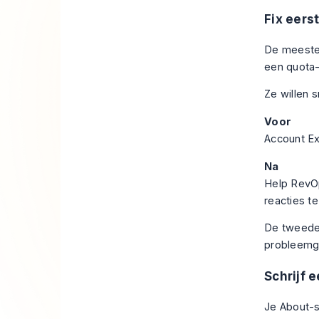
Fix eers
De meeste 
een quota-
Ze willen 
Voor
Account Ex
Na
Help RevOp
reacties t
De tweede v
probleemge
Schrijf 
Je About-s