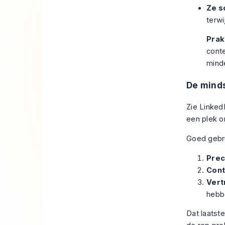
Ze s
terwi
Prak
conte
mind
De minds
Zie LinkedI
een plek o
Goed gebrui
Prec
Cont
Vert
hebb
Dat laatst