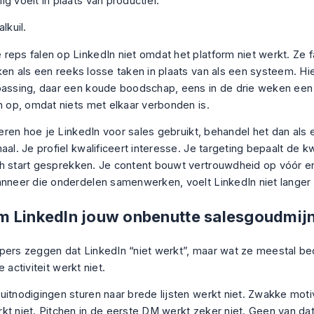
g voelt in plaats van productief.
lkuil.
reps falen op LinkedIn niet omdat het platform niet werkt. Ze 
ken als een reeks losse taken in plaats van als een systeem. Hi
passing, daar een koude boodschap, eens in de drie weken een 
ch op, omdat niets met elkaar verbonden is.
 leren hoe je LinkedIn voor sales gebruikt, behandel het dan als 
aal. Je profiel kwalificeert interesse. Je targeting bepaalt de kwal
h start gesprekken. Je content bouwt vertrouwdheid op vóór en
anneer die onderdelen samenwerken, voelt LinkedIn niet langer w
 LinkedIn jouw onbenutte salesgoudmijn
pers zeggen dat LinkedIn “niet werkt”, maar wat ze meestal bed
e activiteit werkt niet.
uitnodigingen sturen naar brede lijsten werkt niet. Zwakke mot
kt niet. Pitchen in de eerste DM werkt zeker niet. Geen van dat 