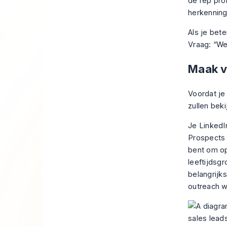
de rep pro
herkenning
Als je bet
Vraag: “We
Maak v
Voordat je
zullen beki
Je LinkedIn
Prospects 
bent om o
leeftijdsg
belangrijks
outreach w