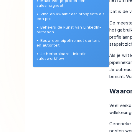
het rommeli
•
Maak van je profiel een
salesmagneet
Dat is de va
•
Vind en kwalificeer prospects als
een pro
De meeste 
•
Beheers de kunst van LinkedIn-
het gebrui
outreach
profielaan
•
Bouw een pipeline met content
stapelt zi
en autoriteit
•
Je herhaalbare LinkedIn-
Als je wilt
salesworkflow
pipelinekan
Je outreac
bericht. W
Waarom
Veel verko
willekeurig
Generieke 
posten wer