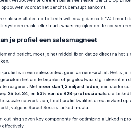
beert vertrouwen te creëren binnen één enkel bericht. Op Linke
 opbouwen voordat het bericht überhaupt aankomt.
ere salesresultaten op LinkedIn wilt, vraag dan niet: “Wat moet 
lk systeem maakt elke touch waarschijnlijker om te convertere
an je profiel een salesmagneet
 iemand bericht, moet je het middel fixen dat ze direct na het z
jken.
-profiel is in een salescontext geen carrière-archief. Het is je 
gebruiken het om te bepalen of je geloofwaardig, relevant en 
p te reageren. Met
meer dan 1,3 miljard leden
, een sterke con
roep
25 tot 34
, en
53% van de B2B-professionals
die LinkedI
te sociale netwerk zien, heeft profielkwaliteit direct invloed op
erkt, volgens
Sprout Socials LinkedIn-data
.