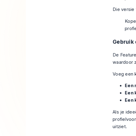
Die versie
Koper
profi
Gebruik 
De Feature
waardoor z
Voeg een k
Een 
Een 
Een 
Als je idee
profielvoo
uitziet.