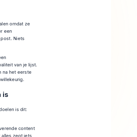
falen omdat ze
er een
post. Niets
een
iteit van je lijst.
 na het eerste
illekeurig.
 is
oelen is dit:
iverende content
alles zegt iets