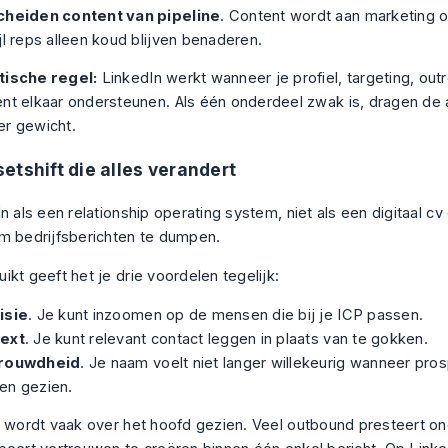
cheiden content van pipeline
. Content wordt aan marketing o
jl reps alleen koud blijven benaderen.
tische regel:
LinkedIn werkt wanneer je profiel, targeting, out
nt elkaar ondersteunen. Als één onderdeel zwak is, dragen de
er gewicht.
etshift die alles verandert
n als een relationship operating system, niet als een digitaal cv 
m bedrijfsberichten te dumpen.
kt geeft het je drie voordelen tegelijk:
isie
. Je kunt inzoomen op de mensen die bij je ICP passen.
ext
. Je kunt relevant contact leggen in plaats van te gokken.
rouwdheid
. Je naam voelt niet langer willekeurig wanneer pros
en gezien.
e wordt vaak over het hoofd gezien. Veel outbound presteert 