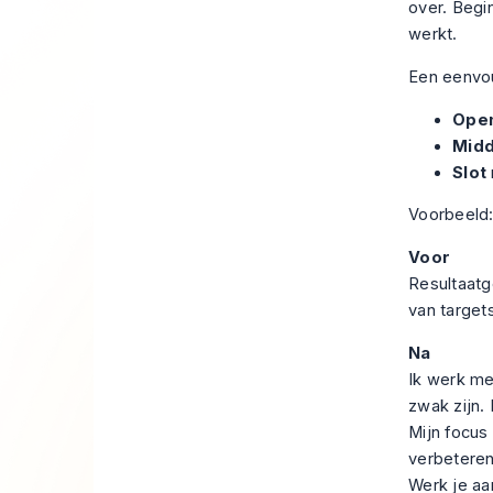
over. Begi
werkt.
Een eenvou
Open
Mid
Slot
Voorbeeld
Voor
Resultaatg
van targets
Na
Ik werk me
zwak zijn
Mijn focus
verbeteren
Werk je aan