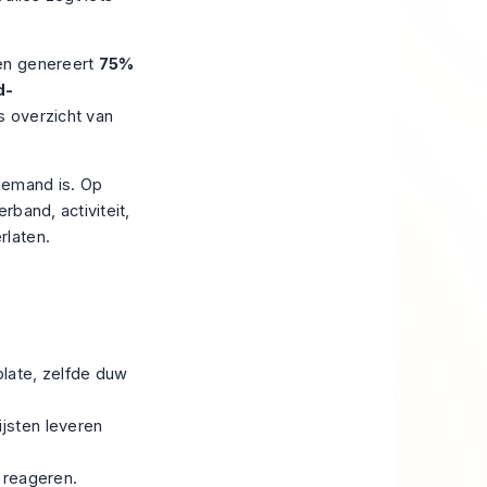
 en genereert
75%
d-
s overzicht van
iemand is. Op
erband, activiteit,
rlaten.
plate, zelfde duw
lijsten leveren
e reageren.