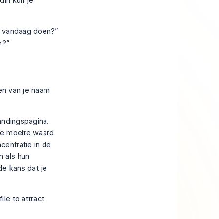
dIn kun je
ik vandaag doen?”
n?”
ien van je naam
landingspagina.
de moeite waard
centratie in de
n als hun
 de kans dat je