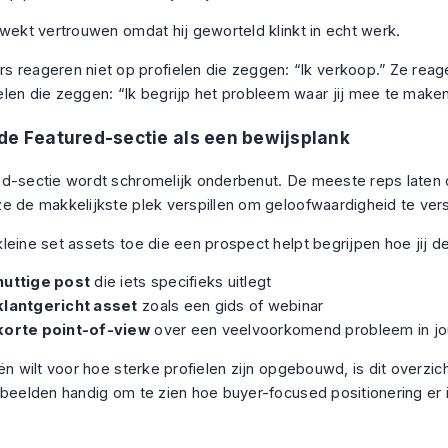
 wekt vertrouwen omdat hij geworteld klinkt in echt werk.
s reageren niet op profielen die zeggen: “Ik verkoop.” Ze rea
elen die zeggen: “Ik begrijp het probleem waar jij mee te maken
de Featured-sectie als een bewijsplank
d-sectie wordt schromelijk onderbenut. De meeste reps laten d
e de makkelijkste plek verspillen om geloofwaardigheid te ver
leine set assets toe die een prospect helpt begrijpen hoe jij de
nuttige post
die iets specifieks uitlegt
klantgericht asset
zoals een gids of webinar
korte point-of-view
over een veelvoorkomend probleem in jo
ën wilt voor hoe sterke profielen zijn opgebouwd, is dit overzic
rbeelden
handig om te zien hoe buyer-focused positionering er i