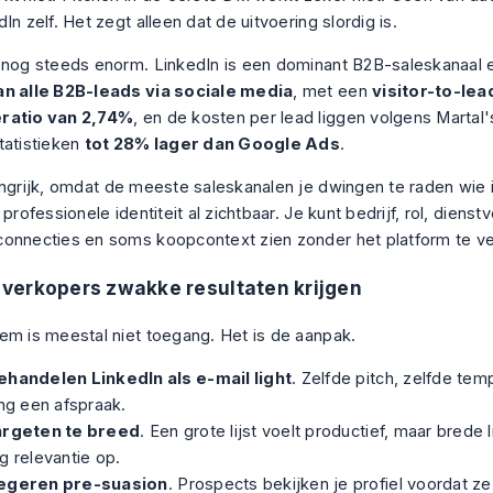
In zelf. Het zegt alleen dat de uitvoering slordig is.
 nog steeds enorm. LinkedIn is een dominant B2B-saleskanaal
an alle B2B-leads via sociale media
, met een
visitor-to-lea
ratio van 2,74%
, en de kosten per lead liggen volgens
Martal'
tatistieken
tot 28% lager dan Google Ads
.
angrijk, omdat de meeste saleskanalen je dwingen te raden wie 
 professionele identiteit al zichtbaar. Je kunt bedrijf, rol, dienstv
onnecties en soms koopcontext zien zonder het platform te ve
verkopers zwakke resultaten krijgen
em is meestal niet toegang. Het is de aanpak.
ehandelen LinkedIn als e-mail light
. Zelfde pitch, zelfde tem
ing een afspraak.
argeten te breed
. Een grote lijst voelt productief, maar brede 
g relevantie op.
egeren pre-suasion
. Prospects bekijken je profiel voordat z