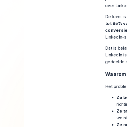
over Linked
De kans is
tot 85% v
conversie
LinkedIn-s
Dat is bel
LinkedIn is
gedeelde c
Waarom 
Het proble
Ze b
richt
Ze t
weini
Ze n