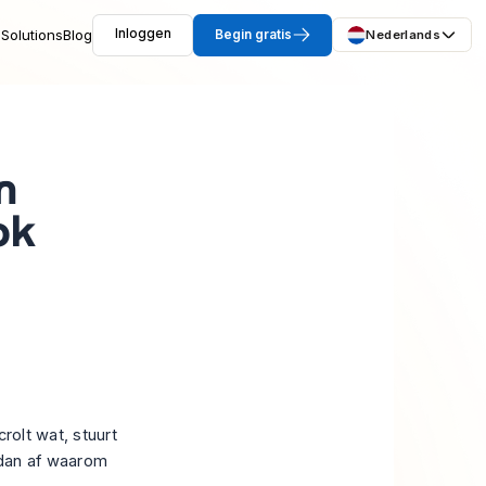
Solutions
Blog
Inloggen
Begin gratis
Nederlands
n
ok
rolt wat, stuurt
 dan af waarom