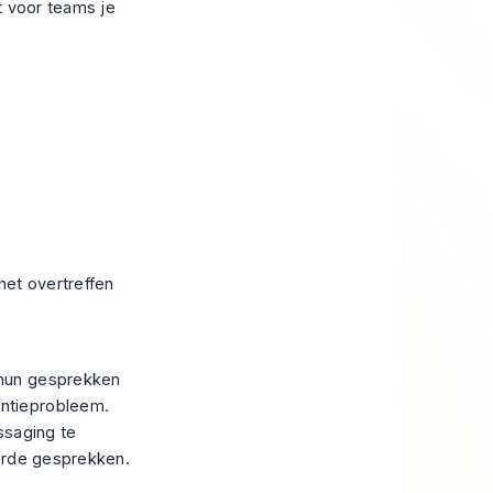
t voor teams je
het overtreffen
 hun gesprekken
ntieprobleem.
ssaging te
eerde gesprekken.