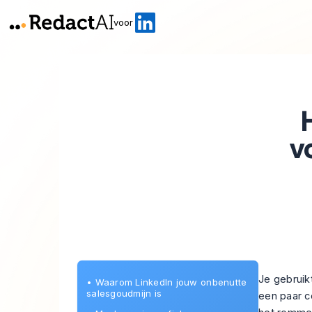
voor
v
Je gebruikt
•
Waarom LinkedIn jouw onbenutte
salesgoudmijn is
een paar c