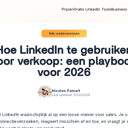
Prijzen
Gratis LinkedIn Tools
Business 
Alle onderwerpen
Hoe LinkedIn te gebruike
oor verkoop: een playbo
voor 2026
Nicolas Pamart
Last updated:
5/23/2026
 LinkedIn waarschijnlijk al op een losse manier voor sales. Je sc
onnectieverzoeken, reageert misschien af en toe, en vraagt je