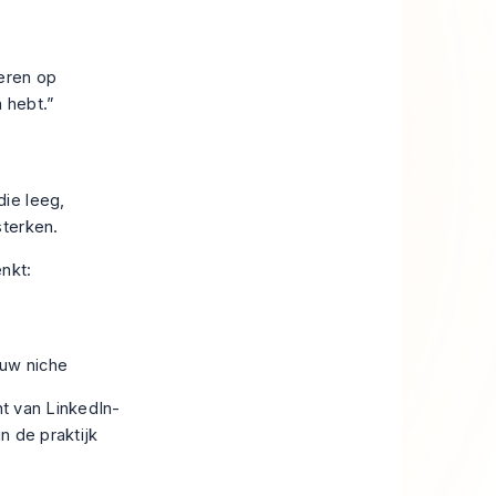
geren op
 hebt.”
ie leeg,
sterken.
nkt:
uw niche
ht van
LinkedIn-
n de praktijk