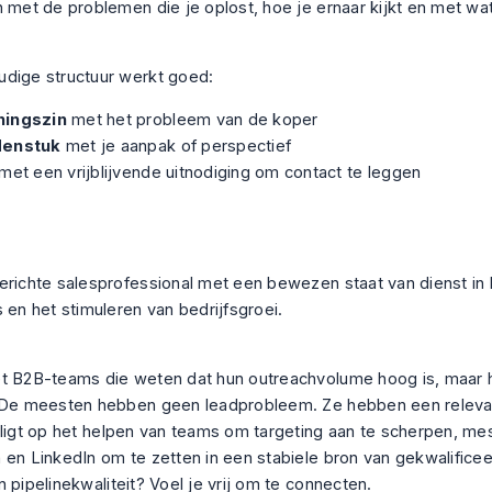
n met de problemen die je oplost, hoe je ernaar kijkt en met wa
dige structuur werkt goed:
ingszin
met het probleem van de koper
denstuk
met je aanpak of perspectief
met een vrijblijvende uitnodiging om contact te leggen
:
erichte salesprofessional met een bewezen staat van dienst in 
 en het stimuleren van bedrijfsgroei.
t B2B-teams die weten dat hun outreachvolume hoog is, maar
. De meesten hebben geen leadprobleem. Ze hebben een releva
 ligt op het helpen van teams om targeting aan te scherpen, me
 en LinkedIn om te zetten in een stabiele bron van gekwalific
 pipelinekwaliteit? Voel je vrij om te connecten.