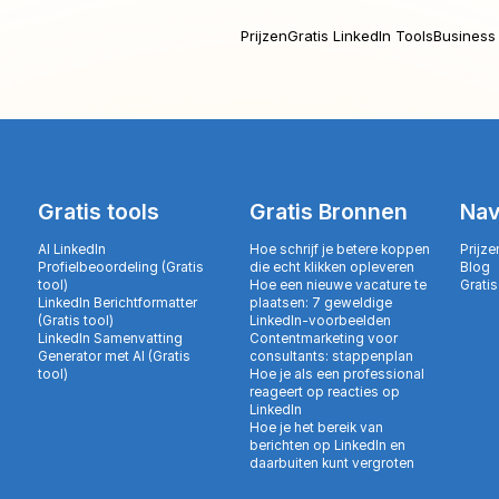
Prijzen
Gratis LinkedIn Tools
Business 
Gratis tools
Gratis Bronnen
Nav
AI LinkedIn
Hoe schrijf je betere koppen
Prijze
Profielbeoordeling (Gratis
die echt klikken opleveren
Blog
tool)
Hoe een nieuwe vacature te
Gratis
LinkedIn Berichtformatter
plaatsen: 7 geweldige
(Gratis tool)
LinkedIn-voorbeelden
LinkedIn Samenvatting
Contentmarketing voor
Generator met AI (Gratis
consultants: stappenplan
tool)
Hoe je als een professional
reageert op reacties op
LinkedIn
Hoe je het bereik van
berichten op LinkedIn en
daarbuiten kunt vergroten