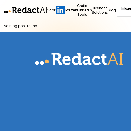
Gratis
Business
Inlog
voor
Prijzen
LinkedIn
Blog
Solutions
Tools
No blog post found