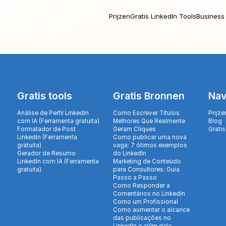
Prijzen
Gratis LinkedIn Tools
Business 
Gratis tools
Gratis Bronnen
Nav
Análise de Perfil LinkedIn
Como Escrever Títulos
Prijze
com IA (Ferramenta gratuita)
Melhores Que Realmente
Blog
Formatador de Post
Geram Cliques
Gratis
LinkedIn (Ferramenta
Como publicar uma nova
gratuita)
vaga: 7 ótimos exemplos
Gerador de Resumo
do LinkedIn
LinkedIn com IA (Ferramenta
Marketing de Conteúdo
gratuita)
para Consultores: Guia
Passo a Passo
Como Responder a
Comentários no LinkedIn
Como um Profissional
Como aumentar o alcance
das publicações no