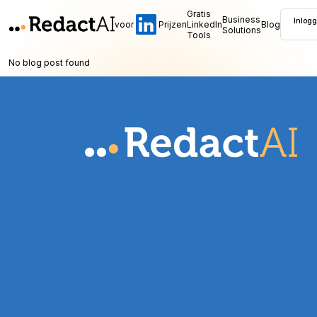
Gratis
Business
Inlog
voor
Prijzen
LinkedIn
Blog
Solutions
Tools
No blog post found