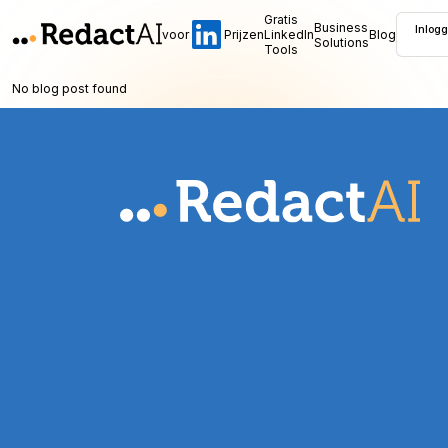
Gratis
Business
Inlog
voor
Prijzen
LinkedIn
Blog
Solutions
Tools
No blog post found