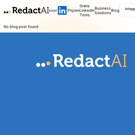
Gratis
Business
Inlog
voor
Prijzen
LinkedIn
Blog
Solutions
Tools
No blog post found