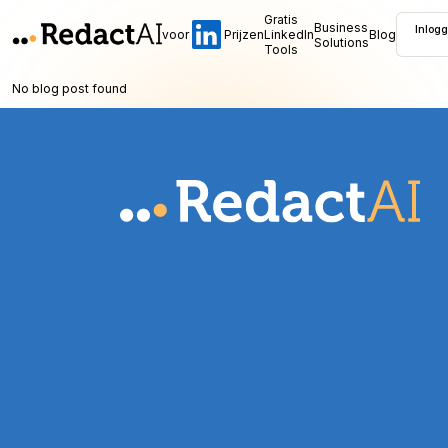
Gratis
Business
Inlog
voor
Prijzen
LinkedIn
Blog
Solutions
Tools
No blog post found