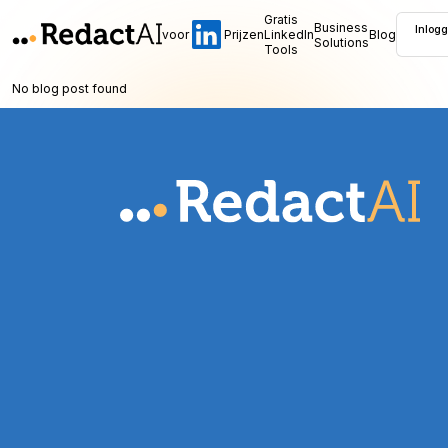
Gratis
Business
Inlog
voor
Prijzen
LinkedIn
Blog
Solutions
Tools
No blog post found