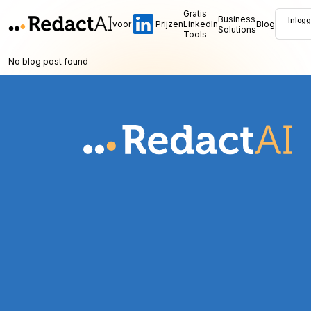
Gratis
Business
Inlog
voor
Prijzen
LinkedIn
Blog
Solutions
Tools
No blog post found