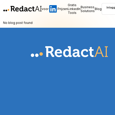
Gratis
Business
Inlog
voor
Prijzen
LinkedIn
Blog
Solutions
Tools
No blog post found