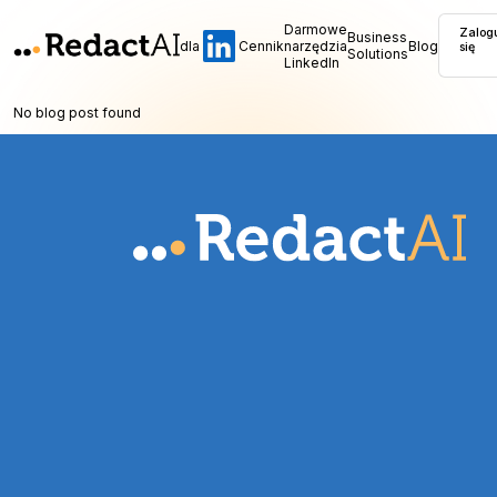
Darmowe
Zalog
Business
dla
Cennik
narzędzia
Blog
się
Solutions
LinkedIn
No blog post found