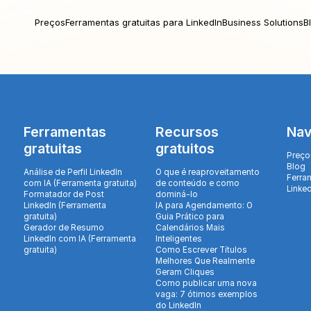
Preços
Ferramentas gratuitas para LinkedIn
Business Solutions
B
Ferramentas
Recursos
Na
gratuitas
gratuitos
Preço
Blog
Análise de Perfil LinkedIn
O que é reaproveitamento
Ferra
com IA (Ferramenta gratuita)
de conteúdo e como
Linke
Formatador de Post
dominá-lo
LinkedIn (Ferramenta
IA para Agendamento: O
gratuita)
Guia Prático para
Gerador de Resumo
Calendários Mais
LinkedIn com IA (Ferramenta
Inteligentes
gratuita)
Como Escrever Títulos
Melhores Que Realmente
Geram Cliques
Como publicar uma nova
vaga: 7 ótimos exemplos
do LinkedIn