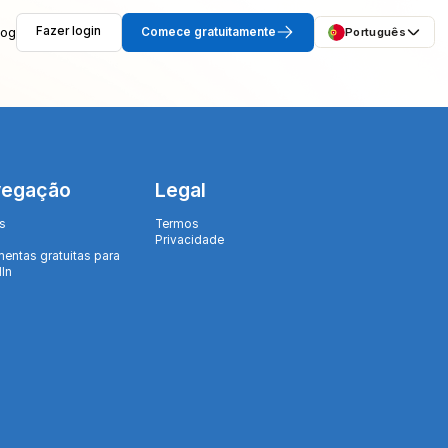
log
Fazer login
Comece gratuitamente
Português
vegação
Legal
s
Termos
Privacidade
mentas gratuitas para
dIn