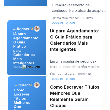
O reaproveitamento de
conteúdo é a prática de adaptar
um ativo existente em vários
Última atualização: 8/9/2026
formatos ou canai
TODOS OS TÓPICOS
IA para Agendamento:
IA para
O Guia Prático para
Agendamento:
O Guia
Calendários Mais
Prático
Inteligentes
para
Calendários
Mais
Em uma manhã de segunda-
Inteligentes
feira, o calendário não mostra
TODOS OS TÓPICOS
apenas o seu dia. Ele começa a
Última atualização: 8/8/2026
negociar com e
TODOS OS TÓPICOS
Como Escrever Títulos
Como
Melhores Que
Escrever
Títulos
Realmente Geram
Melhores
Cliques
Que