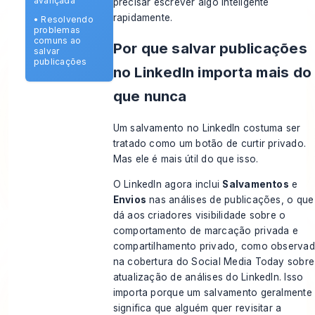
avançada
precisar escrever algo inteligente
rapidamente.
•
Resolvendo
problemas
comuns ao
Por que salvar publicações
salvar
publicações
no LinkedIn importa mais do
que nunca
Um salvamento no LinkedIn costuma ser
tratado como um botão de curtir privado.
Mas ele é mais útil do que isso.
O LinkedIn agora inclui
Salvamentos
e
Envios
nas análises de publicações, o que
dá aos criadores visibilidade sobre o
comportamento de marcação privada e
compartilhamento privado, como observa
na
cobertura do Social Media Today sobre
atualização de análises do LinkedIn
. Isso
importa porque um salvamento geralmente
significa que alguém quer revisitar a