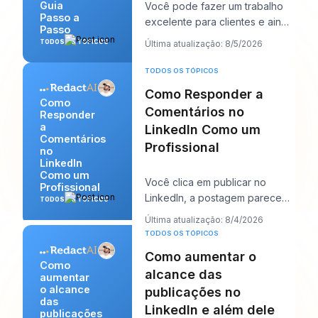
Guia
Você pode fazer um trabalho
Passo a
excelente para clientes e ainda
Passo
assim se sentir estranhamente
TODOS OS TÓPICOS
Última atualização: 8/5/2026
invisível
TODOS OS TÓPICOS
Como Responder a
Como
Comentários no
Responder
a
LinkedIn Como um
Comentários
Profissional
no
LinkedIn
Como um
Você clica em publicar no
Profissional
LinkedIn, a postagem parece
TODOS OS TÓPICOS
sólida e então o trabalho
Última atualização: 8/4/2026
começa. Alguns comen
TODOS OS TÓPICOS
Como aumentar o
Como
alcance das
aumentar
o alcance
publicações no
das
LinkedIn e além dele
publicações