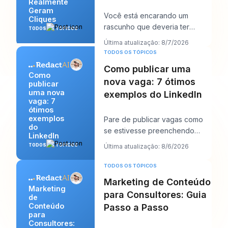
Realmente
Geram
Você está encarando um
Cliques
rascunho que deveria ter
TODOS OS TÓPICOS
performado, e o título
Última atualização: 8/7/2026
provavelmente é a primeira co
TODOS OS TÓPICOS
Como publicar uma
Como
nova vaga: 7 ótimos
publicar
uma nova
exemplos do LinkedIn
vaga: 7
ótimos
exemplos
Pare de publicar vagas como
do
se estivesse preenchendo
LinkedIn
papelada e comece a escrevê-
TODOS OS TÓPICOS
Última atualização: 8/6/2026
las como se estives
TODOS OS TÓPICOS
Marketing de Conteúdo
Marketing
para Consultores: Guia
de
Conteúdo
Passo a Passo
para
Consultores: