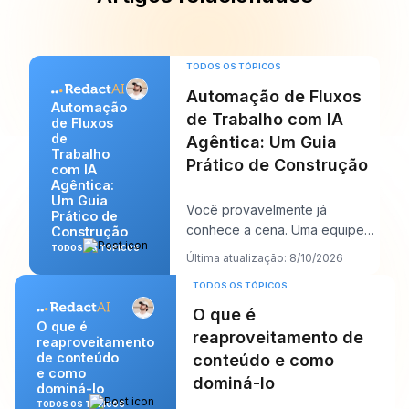
TODOS OS TÓPICOS
Automação de Fluxos
Automação
de Trabalho com IA
de Fluxos
de
Agêntica: Um Guia
Trabalho
Prático de Construção
com IA
Agêntica:
Um Guia
Você provavelmente já
Prático de
conhece a cena. Uma equipe
Construção
precisa atualizar um relatório,
TODOS OS TÓPICOS
Última atualização: 8/10/2026
copiar dados entre
TODOS OS TÓPICOS
O que é
O que é
reaproveitamento de
reaproveitamento
de conteúdo
conteúdo e como
e como
dominá-lo
dominá-lo
TODOS OS TÓPICOS