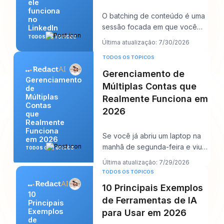
ele
funciona
O batching de conteúdo é uma
no
sessão focada em que você
LinkedIn
cria várias publicações para o
TODOS OS TÓPICOS
Última atualização: 7/30/2026
LinkedIn de um
TODOS OS TÓPICOS
Gerenciamento de
Gerenciamento
Múltiplas Contas que
de
Múltiplas
Realmente Funciona em
Contas
2026
que
Realmente
Funciona
Se você já abriu um laptop na
em 2026
manhã de segunda-feira e viu
TODOS OS TÓPICOS
doze logins, seis calendários de
Última atualização: 7/29/2026
clientes
TODOS OS TÓPICOS
10 Principais Exemplos
10
de Ferramentas de IA
Principais
Exemplos
para Usar em 2026
de