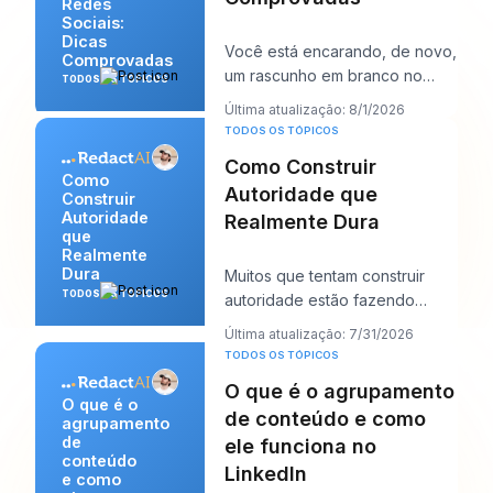
Redes
Sociais:
Dicas
Você está encarando, de novo,
Comprovadas
um rascunho em branco no
TODOS OS TÓPICOS
LinkedIn, com uma ligação com
Última atualização: 8/1/2026
um cliente em d
TODOS OS TÓPICOS
Como Construir
Como
Autoridade que
Construir
Autoridade
Realmente Dura
que
Realmente
Dura
Muitos que tentam construir
TODOS OS TÓPICOS
autoridade estão fazendo
demais da coisa errada.
Última atualização: 7/31/2026
Publicam mais, correm a
TODOS OS TÓPICOS
O que é o agrupamento
O que é o
de conteúdo e como
agrupamento
de
ele funciona no
conteúdo
LinkedIn
e como