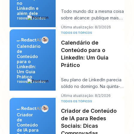
no
LinkedIn e
Todo mundo diz a mesma coisa
além dele
sobre alcance: publique mais.
TODOS OS TÓPICOS
Esse conselho parece
Última atualização: 8/3/2026
produtivo, mas geral
TODOS OS TÓPICOS
Calendário de
Calendário
Conteúdo para o
de
Conteúdo
LinkedIn: Um Guia
para o
Prático
LinkedIn:
Um Guia
Prático
Seu plano de LinkedIn parecia
TODOS OS TÓPICOS
sólido no domingo. Na quinta-
feira, a fila está vazia, o gancho
Última atualização: 8/2/2026
de que
TODOS OS TÓPICOS
Criador de Conteúdo
Criador
de IA para Redes
de
Conteúdo
Sociais: Dicas
de IA para
Comprovadas