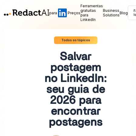
Ferramentas
gratuitas
Business
F
para
Preços
Blog
para
Solutions
l
LinkedIn
Todos os tópicos
Salvar
postagem
no LinkedIn:
seu guia de
2026 para
encontrar
postagens