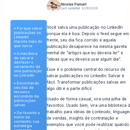
Nicolas Pamart
Last updated:
5/28/2026
Você salva uma publicação no LinkedIn
•
Por que salvar
publicações no
porque ela é boa. Depois o feed segue em
LinkedIn
frente, seu dia fica corrido e aquela
importa mais do
que nunca
publicação desaparece na mesma gaveta
mental de “artigos que eu deveria ler” e
•
A mecânica
de salvar e
“ideias que eu deveria usar algum dia”.
desfazer o
salvamento de
Esse é o problema central do recurso de
uma publicação
no LinkedIn
salvar publicações no LinkedIn. Salvar é
fácil. Transformar publicações salvas em
•
Encontrando
seu baú de
algo útil é a parte difícil.
tesouros
escondido de
Usado de forma casual, vira uma pilha de
publicações
salvas
favoritos. Usado bem, vira uma biblioteca 
trabalho para ideias de conteúdo, linguag
•
De favorito a
motor de
de vendas, insights de contratação e
conteúdo: sua
exemplos que você pode reutilizar quando
estratégia