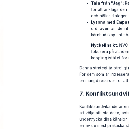
Tala från "Jag":
Ra
för att anklaga den 
och håller dialogen
Lyssna med Empat
ord, även om de int
kärnbudskap, inte b
Nyckelinsikt:
NVC l
fokusera på att ide
koppling istället för
Denna strategi är otroligt 
För dem som är intresser
en mängd resurser för at
7. Konfliktsundv
Konfliktsundvikande är en 
att välja att inte delta, a
undertrycka dina känslor.
en av de mest praktiska st