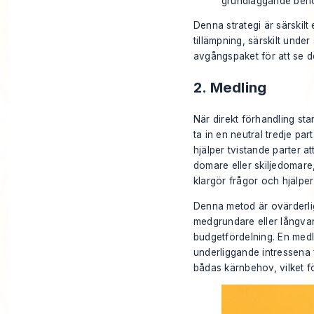
grundläggande beh
Denna strategi är särskilt 
tillämpning, särskilt und
avgångspaket
för att se d
2. Medling
När direkt förhandling st
ta in en neutral tredje par
hjälper tvistande parter at
domare eller skiljedomare
klargör frågor och hjälpe
Denna metod är ovärderli
medgrundare eller långvar
budgetfördelning. En medla
underliggande intressena
bådas kärnbehov, vilket f