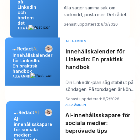
på
LinkedIn
Alla säger samma sak om
och
räckvidd, posta mer. Det rådet
bortom
låter produktivt, men det döljer
det
Senast uppdaterad: 8/3/2026
oftast kärnp
ALLA ÄMNEN
ALLA ÄMNEN
Innehållskalender för
Innehållskalender
LinkedIn: En praktisk
för LinkedIn:
En praktisk
handbok
handbok
ALLA ÄMNEN
Din LinkedIn-plan såg stabil ut på
söndagen. På torsdagen är kön
tom, kroken du gillade känns
Senast uppdaterad: 8/2/2026
platt,
ALLA ÄMNEN
AI-innehållsskapare för
AI-
sociala medier:
innehållsskapare
för sociala
beprövade tips
medier: