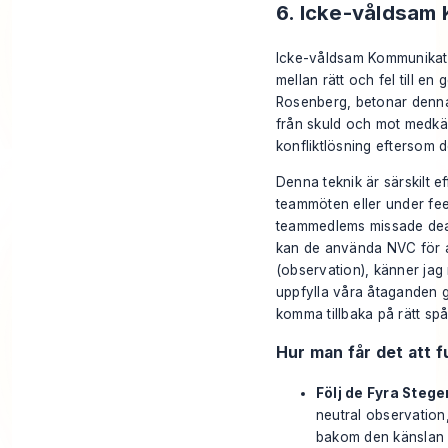
6. Icke-våldsam
Icke-våldsam Kommunikati
mellan rätt och fel till 
Rosenberg, betonar denna 
från skuld och mot medkän
konfliktlösning eftersom 
Denna teknik är särskilt 
teammöten eller under fee
teammedlems missade deadli
kan de använda NVC för att
(observation), känner jag
uppfylla våra åtaganden ge
komma tillbaka på rätt spå
Hur man får det att 
Följ de Fyra Stege
neutral observation,
bakom den känslan o