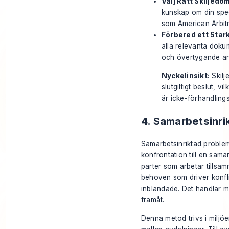
Välj Rätt Skiljedo
kunskap om din speci
som
American Arbit
Förbered ett Stark
alla relevanta doku
och övertygande a
Nyckelinsikt:
Skilj
slutgiltigt beslut, v
är icke-förhandlings
4. Samarbetsinri
Samarbetsinriktad probleml
konfrontation till en sam
parter som arbetar tillsa
behoven som driver konfli
inblandade. Det handlar m
framåt.
Denna metod trivs i miljöe