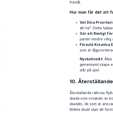
framåt.
Hur man får det att 
Vet Dina Prioriter
att-ha". Detta hjälpe
Gör ett Rimligt Fö
parten mindre villig 
Föreslå Kreativa E
som är lågprioriter
Nyckelinsikt:
Äkta 
gemensamt skapa en 
står på spel.
10. Återställande
Återställande rättvisa flyt
skada som orsakats av ko
skadats, de som är ansvar
tilldela skuld utan att f