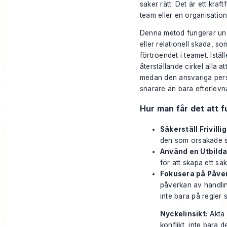
saker rätt. Det är ett kraf
team eller en organisation
Denna metod fungerar unde
eller relationell skada, s
förtroendet i teamet. Iställ
återställande cirkel alla 
medan den ansvariga person
snarare än bara efterlevn
Hur man får det att 
Säkerställ Frivill
den som orsakade ska
Använd en Utbildad
för att skapa ett s
Fokusera på Påve
påverkan av handlin
inte bara på regler 
Nyckelinsikt:
Äkta 
konflikt, inte bara 