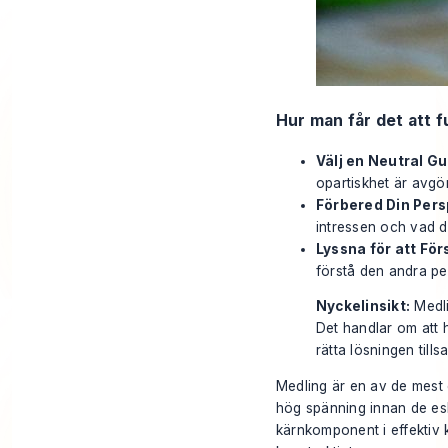
Hur man får det att 
Välj en Neutral Gu
opartiskhet är avgö
Förbered Din Pers
intressen och vad d
Lyssna för att För
förstå den andra pe
Nyckelinsikt:
Medli
Det handlar om att 
rätta lösningen till
Medling är en av de mest e
hög spänning innan de eskal
kärnkomponent i effektiv