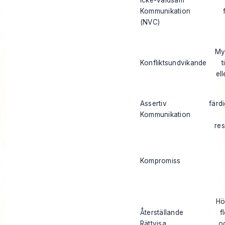
Icke-våldsam
Kommunikation
(NVC)
My
Konfliktsundvikande
t
el
Assertiv
färd
Kommunikation
res
Kompromiss
Hö
Återställande
f
Rättvisa
o