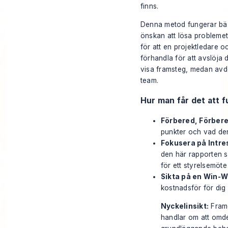
finns.
Denna metod fungerar bäst
önskan att lösa problemet.
för att en projektledare 
förhandla för att avslöja
visa framsteg, medan avde
team.
Hur man får det att 
Förbered, Förbere
punkter och vad den 
Fokusera på Intres
den här rapporten se
för ett styrelsemöte
Sikta på en Win-W
kostnadsför för dig
Nyckelinsikt:
Framg
handlar om att omde