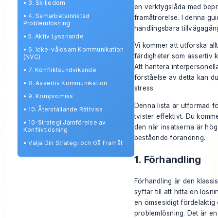
•
3. Skiljedom
en verktygslåda med be
•
4. Samarbetsinriktad
framåtrörelse. I denna gui
Problemlösning
handlingsbara tillvägagån
•
5. Aktiv Lyssnande
Vi kommer att utforska al
•
6. Icke-våldsam Kommunikation
färdigheter som assertiv 
(NVC)
Att hantera interpersonell
•
7. Konfliktsundvikande
förståelse av detta kan du
•
8. Assertiv Kommunikation
stress
.
•
9. Kompromiss
Denna lista är utformad fö
•
10. Återställande Rättvisa
tvister effektivt. Du komme
•
10-Strategi Jämförelse av
den när insatserna är höga
Konfliktlösning
bestående förändring.
•
Välja Din Strategi och Gå Framåt
1. Förhandling
Förhandling är den klassi
syftar till att hitta en lös
en ömsesidigt fördelakti
problemlösning. Det är en