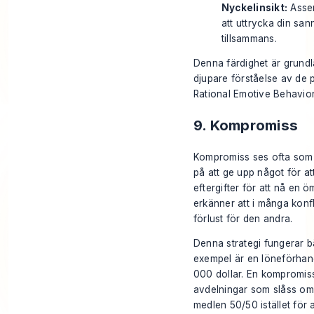
Nyckelinsikt:
Asser
att uttrycka din san
tillsammans.
Denna färdighet är grund
djupare förståelse av de 
Rational Emotive Behavio
9. Kompromiss
Kompromiss ses ofta som d
på att ge upp något för att
eftergifter för att nå en
erkänner att i många konfl
förlust för den andra.
Denna strategi fungerar bäs
exempel är en löneförhand
000 dollar. En kompromiss
avdelningar som slåss om
medlen 50/50 istället för 