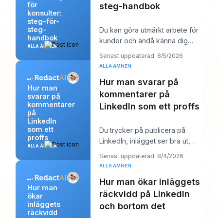
för
steg-handbok
konsulter:
steg-för-
steg-
Du kan göra utmärkt arbete för
handbok
kunder och ändå känna dig
ALLA ÄMNEN
märkligt osynlig online. Arbetet
Senast uppdaterad: 8/5/2026
levereras,
ALLA ÄMNEN
Hur man svarar på
Hur man
kommentarer på
svarar på
kommentarer
LinkedIn som ett proffs
på
LinkedIn
som ett
Du trycker på publicera på
proffs
LinkedIn, inlägget ser bra ut,
ALLA ÄMNEN
och sedan börjar arbetet.
Senast uppdaterad: 8/4/2026
Några kommentare
ALLA ÄMNEN
Hur man ökar inläggets
Hur man
räckvidd på LinkedIn
ökar
inläggets
och bortom det
räckvidd