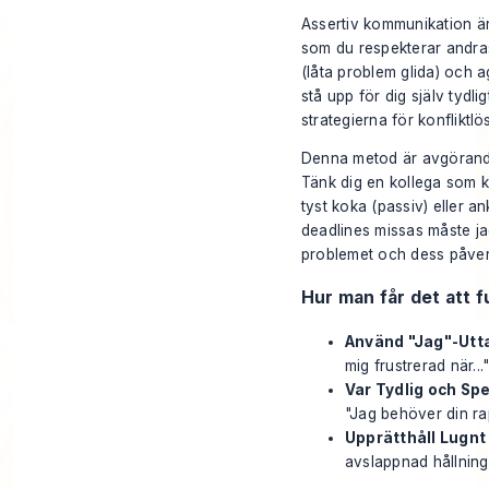
Assertiv kommunikation är 
som du respekterar andras
(låta problem glida) och 
stå upp för dig själv tydli
strategierna för konfliktlö
Denna metod är avgörande 
Tänk dig en kollega som ko
tyst koka (passiv) eller a
deadlines missas måste jag
problemet och dess påverk
Hur man får det att 
Använd "Jag"-Utt
mig frustrerad när..."
Var Tydlig och Spe
"Jag behöver din rap
Upprätthåll Lugnt
avslappnad hållning