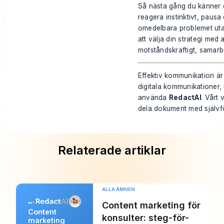
Så nästa gång du känner de
reagera instinktivt, pausa
omedelbara problemet utan
att välja din strategi med
motståndskraftigt, samarbe
Effektiv kommunikation är g
digitala kommunikationer,
använda
RedactAI
. Vårt 
dela dokument med självf
Relaterade artiklar
ALLA ÄMNEN
Content marketing för
Content
konsulter: steg-för-
marketing