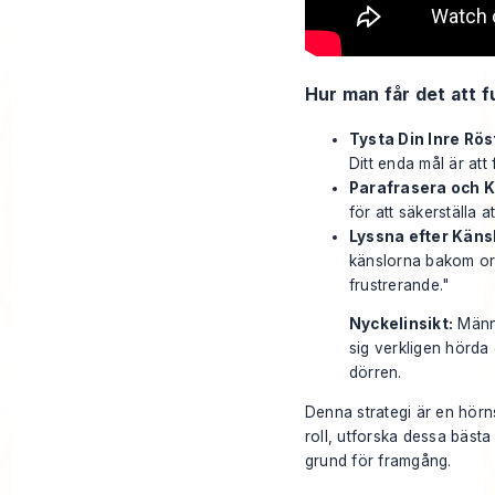
Hur man får det att 
Tysta Din Inre Rös
Ditt enda mål är att 
Parafrasera och K
för att säkerställa 
Lyssna efter Känsl
känslorna bakom ord
frustrerande."
Nyckelinsikt:
Männi
sig verkligen hörda
dörren.
Denna strategi är en hörns
roll, utforska dessa
bästa
grund för framgång.