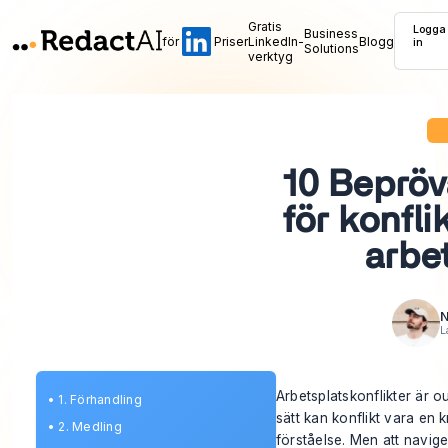
Gratis
Logga
Business
för
Priser
LinkedIn-
Blogg
in
Solutions
verktyg
10 Bepröv
för konfli
arbe
N
L
Arbetsplatskonflikter är o
•
1. Förhandling
sätt kan konflikt vara en 
•
2. Medling
förståelse. Men att navig