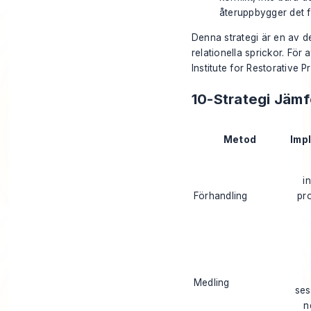
återuppbygger det f
Denna strategi är en av de
relationella sprickor. För
Institute for Restorative P
10-Strategi Jämf
Metod
Imp
i
Förhandling
pr
Medling
ses
n