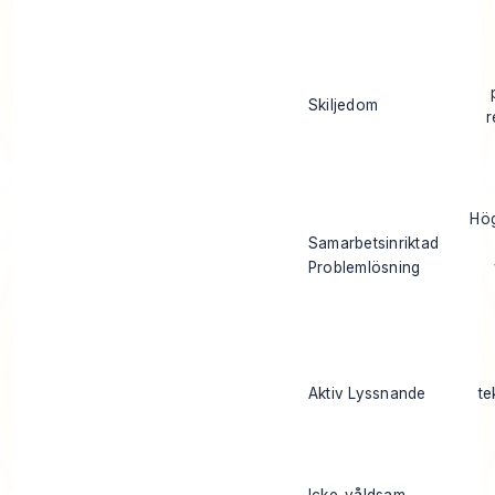
Skiljedom
r
Hö
Samarbetsinriktad
Problemlösning
Aktiv Lyssnande
te