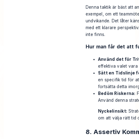
Denna taktik är bäst att a
exempel, om ett teammöte b
undvikande. Det låter käns
med ett klarare perspektiv
inte finns.
Hur man får det att 
Använd det för Tri
effektiva valet vara 
Sätt en Tidslinje 
en specifik tid för 
fortsätta detta imor
Bedöm Riskerna:
F
Använd denna strat
Nyckelinsikt:
Strat
om att välja rätt tid
8. Assertiv Kom