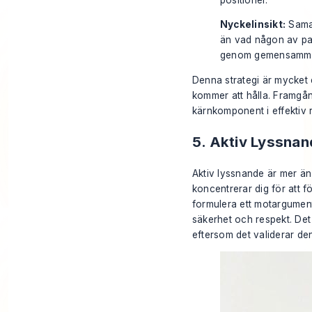
Nyckelinsikt:
Samar
än vad någon av part
genom gemensamma 
Denna strategi är mycket 
kommer att hålla. Framgån
kärnkomponent i
effektiv
5. Aktiv Lyssna
Aktiv lyssnande är mer än 
koncentrerar dig för att f
formulera ett motargument
säkerhet och respekt. Det
eftersom det validerar de