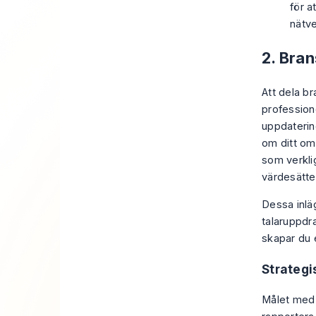
för a
nätve
2. Bra
Att dela br
profession
uppdaterin
om ditt omr
som verkli
värdesätter
Dessa inlä
talaruppdr
skapar du e
Strategi
Målet med e