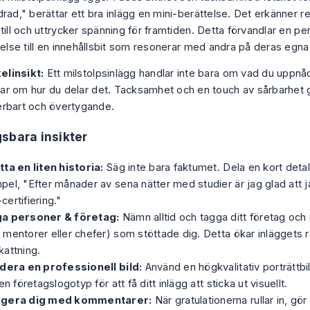
rad," berättar ett bra inlägg en mini-berättelse. Det erkänner r
till och uttrycker spänning för framtiden. Detta förvandlar en pe
velse till en innehållsbit som resonerar med andra på deras egna 
elinsikt:
Ett milstolpsinlägg handlar inte bara om
vad
du uppnåd
lar om
hur
du delar det. Tacksamhet och en touch av sårbarhet 
erbart och övertygande.
sbara insikter
ta en liten historia:
Säg inte bara faktumet. Dela en kort detalj
el, "Efter månader av sena nätter med studier är jag glad att ja
ertifiering."
a personer & företag:
Nämn alltid och tagga ditt företag och
mentorer eller chefer) som stöttade dig. Detta ökar inläggets r
attning.
udera en professionell bild:
Använd en högkvalitativ porträttbi
 en företagslogotyp för att få ditt inlägg att sticka ut visuellt.
gera dig med kommentarer:
När gratulationerna rullar in, gö