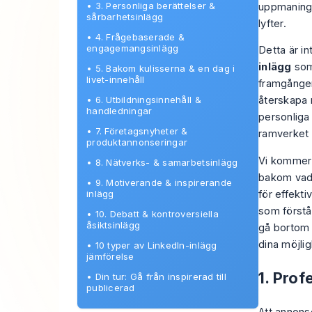
•
3. Personliga berättelser &
uppmaning 
sårbarhetsinlägg
lyfter.
•
4. Frågebaserade &
engagemangsinlägg
Detta är in
inlägg
som 
•
5. Bakom kulisserna & en dag i
livet-innehåll
framgången,
•
6. Utbildningsinnehåll &
återskapa r
handledningar
personliga
•
7. Företagsnyheter &
ramverket 
produktannonseringar
Vi kommer a
•
8. Nätverks- & samarbetsinlägg
bakom vad 
•
9. Motiverande & inspirerande
inlägg
för effekt
som
förstå
•
10. Debatt & kontroversiella
åsiktsinlägg
gå bortom 
dina möjlig
•
10 typer av LinkedIn-inlägg
jämförelse
1. Prof
•
Din tur: Gå från inspirerad till
publicerad