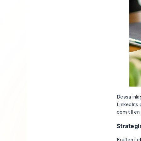
Dessa inlä
LinkedIns a
dem till en
Strategi
Kraften i e