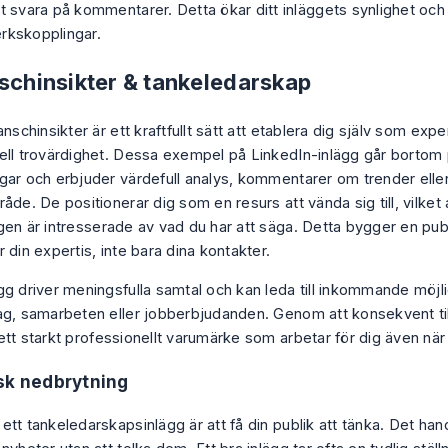
tt svara på kommentarer. Detta ökar ditt inläggets synlighet och
rkskopplingar.
nschinsikter & tankeledarskap
anschinsikter är ett kraftfullt sätt att etablera dig själv som ex
ell trovärdighet. Dessa exempel på LinkedIn-inlägg går bortom 
gar och erbjuder värdefull analys, kommentarer om trender eller
åde. De positionerar dig som en resurs att vända sig till, vilket 
gen är intresserade av vad du har att säga. Detta bygger en pu
 din expertis, inte bara dina kontakter.
gg driver meningsfulla samtal och kan leda till inkommande möj
ag, samarbeten eller jobberbjudanden. Genom att konsekvent ti
tt starkt professionellt varumärke som arbetar för dig även när d
sk nedbrytning
tt tankeledarskapsinlägg är att få din publik att tänka. Det hand