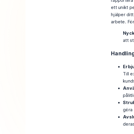
rapportera 
ett unikt 
hjälper di
arbete. För
Nyck
att s
Handling
Erbju
Till 
kunds
Anvä
pålit
Stru
göra 
Avsl
deras