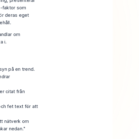
ning, presenterar
"-faktor som
för deras eget
ehåll
.
handlar om
a i.
 syn på en trend.
ndrar
r citat från
h fet text för att
t nätverk om
nkar nedan."