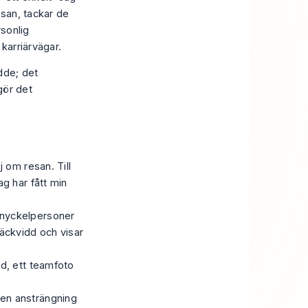
esan, tackar de
rsonlig
karriärvägar.
de; det
gör det
 om resan. Till
g har fått min
 nyckelpersoner
äckvidd och visar
ld, ett teamfoto
r en ansträngning