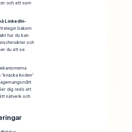
nker och ett som
å LinkedIn-
strategin bakom
akt hur du kan
anschinsikter och
er du att se
 mekanismerna
en 'knäcka koden'
engagemangsmått
Gör dig redo att
itt nätverk och
eringar