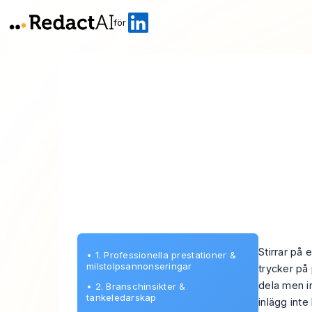
för
Stirrar på 
•
1. Professionella prestationer &
milstolpsannonseringar
trycker på 
dela men i
•
2. Branschinsikter &
tankeledarskap
inlägg int