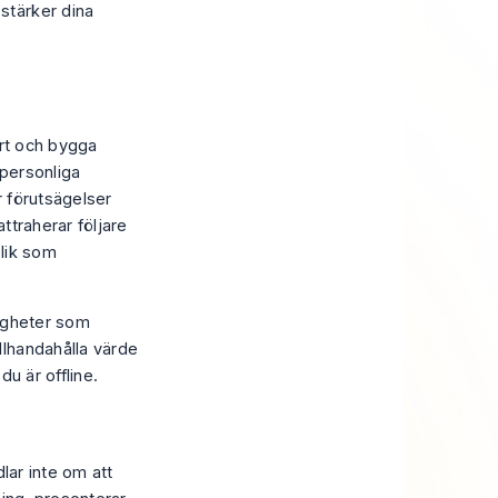
 stärker dina
pert och bygga
personliga
 förutsägelser
attraherar följare
blik som
ligheter som
llhandahålla värde
u är offline.
lar inte om att