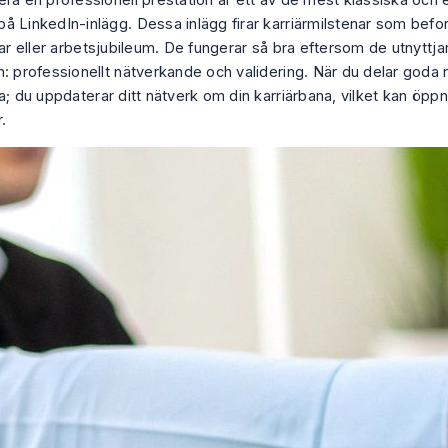
ra en professionell prestation är ett av de mest klassiska och e
å LinkedIn-inlägg. Dessa inlägg firar karriärmilstenar som befor
gar eller arbetsjubileum. De fungerar så bra eftersom de utnyttja
n: professionellt nätverkande och validering. När du delar goda 
a; du uppdaterar ditt nätverk om din karriärbana, vilket kan öppna
.