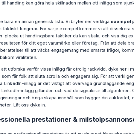
till handling kan göra hela skillnaden mellan ett inlägg som sju
te bara en annan generisk lista. Vi bryter ner verkliga
exempel p
faktiskt fungerar. För varje exempel kommer vi att dissekera 
 plocka ut handlingsbara taktiker du kan stjäla, och visa dig ex
esultaten för ditt eget varumärke eller företag. Från att dela br
 berättelser till att väcka engagemang med smarta frågor, komm
bakom viraliteten.
tt utforska varför vissa inlägg får otrolig räckvidd, dyka ner i
som får folk att sluta scrolla och engagera sig. För att verklig
iva LinkedIn-inlägg är det viktigt att överväga grundläggande 
 LinkedIn-inlägg gillanden
och vad de signalerar till algoritmen. 
gissningar och börja skapa innehåll som bygger din auktoritet, d
heter. Låt oss dyka in.
essionella prestationer & milstolpsannons