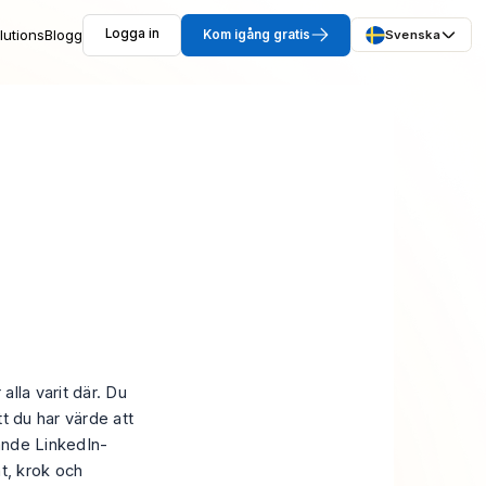
lutions
Blogg
Logga in
Kom igång gratis
Svenska
å
5
lla varit där. Du
t du har värde att
ande LinkedIn-
t, krok och