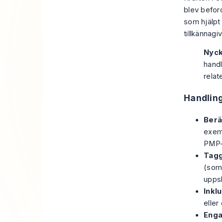
blev beford
som hjälpt 
tillkännagi
Nyck
hand
relat
Handling
Berät
exemp
PMP-c
Tagg
(som 
uppsk
Inkl
eller
Enga