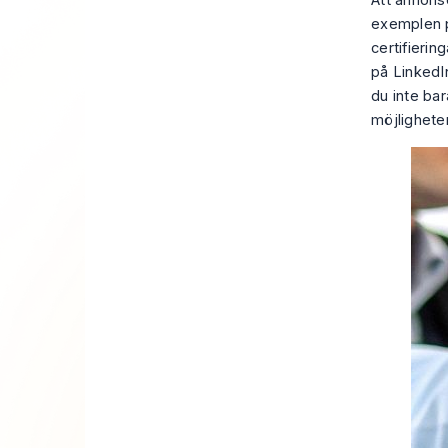
Att annonse
exemplen p
certifierin
på LinkedI
du inte bar
möjligheter