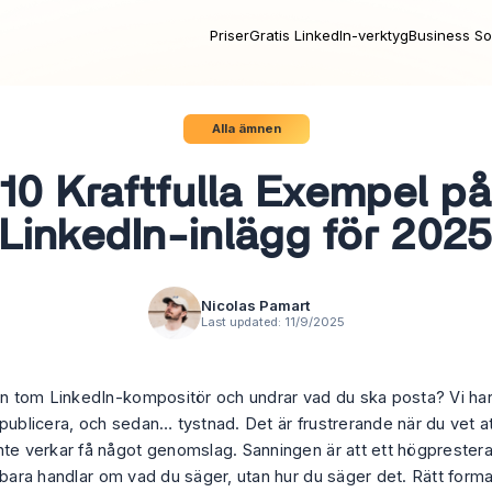
Priser
Gratis LinkedIn-verktyg
Business So
Alla ämnen
10 Kraftfulla Exempel p
LinkedIn-inlägg för 202
Nicolas Pamart
Last updated:
11/9/2025
en tom LinkedIn-kompositör och undrar vad du ska posta? Vi har a
publicera, och sedan… tystnad. Det är frustrerande när du vet at
nte verkar få något genomslag. Sanningen är att ett högprester
e bara handlar om vad du säger, utan
hur
du säger det. Rätt forma