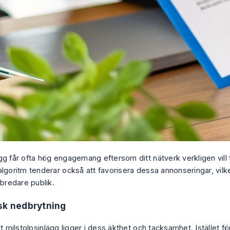
gg får ofta hög engagemang eftersom ditt nätverk verkligen vill 
lgoritm tenderar också att favorisera dessa annonseringar, vilke
 bredare publik.
sk nedbrytning
tt milstolpsinlägg ligger i dess äkthet och tacksamhet. Istället fö