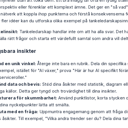
nyheter utan att tolka dem. Ett bra inlägg tar ofta en tydlig ställ
perspektiv eller förenklar ett komplext ämne. Det ger en "så vad
tt nätverk att koppla ihop punkterna och förstå konsekvenserna 
 fler idéer kan du utforska olika
exempel på tankeledarskapsinn
elinsikt:
Tankeledarskap handlar inte om att ha alla svar. Det 
tälla rätt frågor och starta ett värdefullt samtal som andra vill delt
sbara insikter
d en unik vinkel:
Återge inte bara en rubrik. Dela din specifika
exempel, istället för "AI växer," prova "Här är hur AI specifikt förä
erviceroller."
nd data och bevis:
Stöd dina åsikter med statistik, diagram elle
liga källor. Detta ger tyngd och trovärdighet till dina insikter.
kturera för skummbarhet:
Använd punktlistor, korta stycken oc
dina nyckelpunkter lätta att smälta.
uta med en fråga:
Uppmuntra engagemang genom att fråga dit
 åsikter. Till exempel, "Vilka andra trender ser du? Dela dina ta