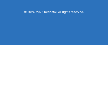
© 2024-
2026
RedactAI. All rights reserved.