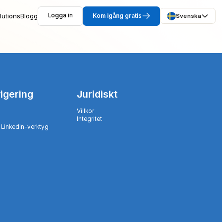
lutions
Blogg
Logga in
Kom igång gratis
Svenska
igering
Juridiskt
Villkor
Integritet
 LinkedIn-verktyg