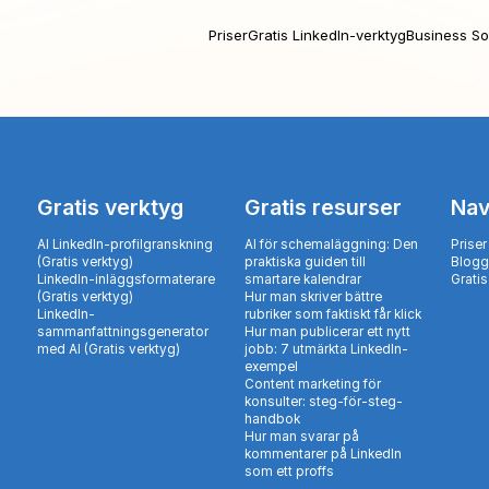
Priser
Gratis LinkedIn-verktyg
Business So
Gratis verktyg
Gratis resurser
Nav
AI LinkedIn-profilgranskning
AI för schemaläggning: Den
Priser
(Gratis verktyg)
praktiska guiden till
Blogg
LinkedIn-inläggsformaterare
smartare kalendrar
Gratis
(Gratis verktyg)
Hur man skriver bättre
LinkedIn-
rubriker som faktiskt får klick
sammanfattningsgenerator
Hur man publicerar ett nytt
med AI (Gratis verktyg)
jobb: 7 utmärkta LinkedIn-
exempel
Content marketing för
konsulter: steg-för-steg-
handbok
Hur man svarar på
kommentarer på LinkedIn
som ett proffs