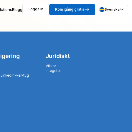
lutions
Blogg
Logga in
Kom igång gratis
Svenska
igering
Juridiskt
Villkor
Integritet
 LinkedIn-verktyg