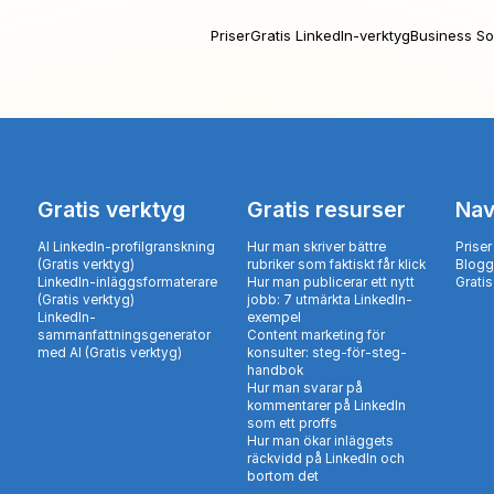
Priser
Gratis LinkedIn-verktyg
Business So
Gratis verktyg
Gratis resurser
Nav
AI LinkedIn-profilgranskning
Hur man skriver bättre
Priser
(Gratis verktyg)
rubriker som faktiskt får klick
Blogg
LinkedIn-inläggsformaterare
Hur man publicerar ett nytt
Gratis
(Gratis verktyg)
jobb: 7 utmärkta LinkedIn-
LinkedIn-
exempel
sammanfattningsgenerator
Content marketing för
med AI (Gratis verktyg)
konsulter: steg-för-steg-
handbok
Hur man svarar på
kommentarer på LinkedIn
som ett proffs
Hur man ökar inläggets
räckvidd på LinkedIn och
bortom det