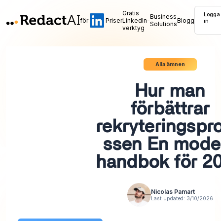
Gratis
Logga
Business
för
Priser
LinkedIn-
Blogg
in
Solutions
verktyg
Alla ämnen
Hur man
förbättrar
rekryteringspr
ssen En mode
handbok för 2
Nicolas Pamart
Last updated:
3/10/2026