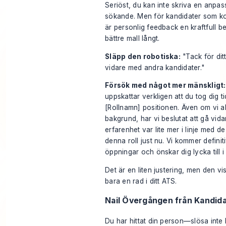
Seriöst, du kan inte skriva en anpas
sökande. Men för kandidater som komm
är personlig feedback en kraftfull be
bättre mall långt.
Släpp den robotiska:
"Tack för ditt
vidare med andra kandidater."
Försök med något mer mänskligt:
uppskattar verkligen att du tog dig 
[Rollnamn] positionen. Även om vi a
bakgrund, har vi beslutat att gå vid
erfarenhet var lite mer i linje med d
denna roll just nu. Vi kommer definiti
öppningar och önskar dig lycka till i
Det är en liten justering, men den vi
bara en rad i ditt ATS.
Nail Övergången från Kandidat
Du har hittat din person—slösa inte 