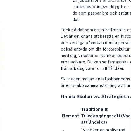
En jobbannons är ditt första, 
marknadsföringsverktyg för roll
de som passar bra och artigt 
det.
Tänk på det som det allra första ste
Det är din chans att berätta en hist
den verkliga påverkan denna person
också antyda om din företagskultur 
med dig, vilket är en kärnkomponent
arbetsgivare. Du kan se fantastiska
från arbetsgivare
för att få idéer.
Skillnaden mellan en lat jobbannons 
är en snabb sammanställning av hu
Gamla Skolan vs. Strategisk
Traditionellt
Element
Tillvägagångssätt (Vad
att Undvika)
"Vi söker en motiverad