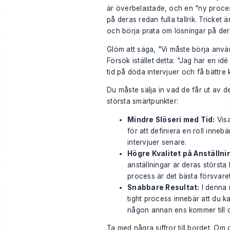
är överbelastade, och en "ny proce
på deras redan fulla tallrik. Tricket 
och börja prata om lösningar på
de
Glöm att säga, "Vi måste börja använ
Försök istället detta: "Jag har en idé
tid på döda intervjuer och få bättre
Du måste sälja in vad de får ut av d
största smärtpunkter:
Mindre Slöseri med Tid:
Visa
för att definiera en roll inneb
intervjuer senare.
Högre Kvalitet på Anställni
anställningar är deras störst
process är det bästa försvare
Snabbare Resultat:
I denna m
tight process innebär att du 
någon annan ens kommer till 
Ta med några siffror till bordet. Om 