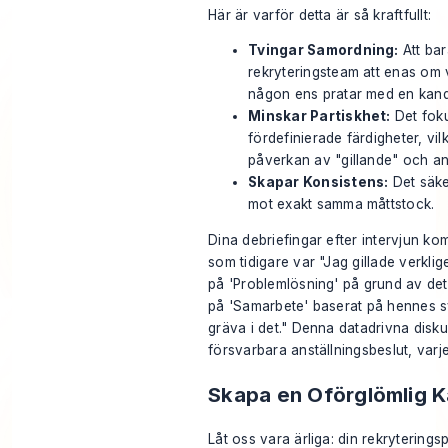
Här är varför detta är så kraftfullt:
Tvingar Samordning:
Att bar
rekryteringsteam att enas om
någon ens pratar med en kand
Minskar Partiskhet:
Det foku
fördefinierade färdigheter, vil
påverkan av "gillande" och an
Skapar Konsistens:
Det säker
mot exakt samma måttstock.
Dina debriefingar efter intervjun ko
som tidigare var "Jag gillade verkli
på 'Problemlösning' på grund av de
på 'Samarbete' baserat på hennes s
gräva i det." Denna datadrivna diskus
försvarbara anställningsbeslut, varj
Skapa en Oförglömlig 
Låt oss vara ärliga: din rekryterings