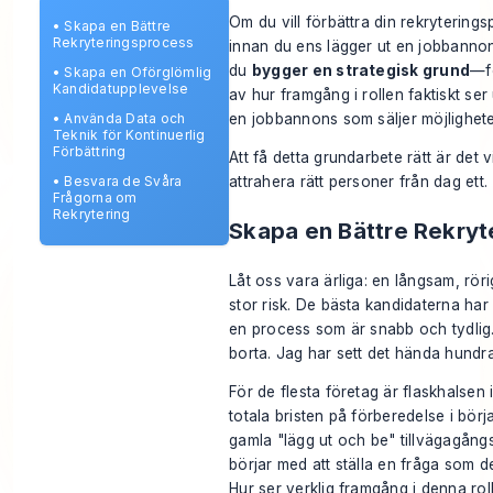
Om du vill förbättra din rekryterin
•
Skapa en Bättre
Rekryteringsprocess
innan du ens lägger ut en jobbannon
du
bygger en strategisk grund
—fö
•
Skapa en Oförglömlig
Kandidatupplevelse
av hur framgång i rollen faktiskt se
en jobbannons som säljer
möjlighet
•
Använda Data och
Teknik för Kontinuerlig
Förbättring
Att få detta grundarbete rätt är det v
•
Besvara de Svåra
attrahera rätt personer från dag ett.
Frågorna om
Rekrytering
Skapa en Bättre Rekry
Låt oss vara ärliga: en långsam, rör
stor risk. De bästa kandidaterna har 
en process som är snabb och tydlig.
borta. Jag har sett det hända hundr
För de flesta företag är flaskhalsen 
totala bristen på förberedelse i börj
gamla "lägg ut och be" tillvägagångss
börjar med att ställa en fråga som d
Hur ser verklig framgång i denna rol