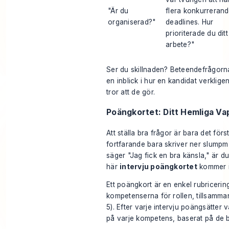
"Är du
flera konkurreran
organiserad?"
deadlines. Hur
prioriterade du ditt
arbete?"
Ser du skillnaden? Beteendefrågorna
en inblick i hur en kandidat
verklige
tror att de gör.
Poängkortet: Ditt Hemliga Vap
Att ställa bra frågor är bara det för
fortfarande bara skriver ner slump
säger "Jag fick en bra känsla," är du
här
intervju poängkortet
kommer i
Ett poängkort är en enkel rubricering
kompetenserna för rollen, tillsamm
5). Efter varje intervju poängsätter
på varje kompetens, baserat på de b