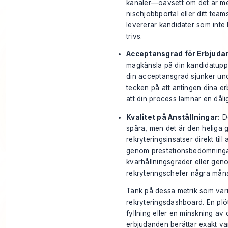
kanaler—oavsett om det är me
nischjobbportal eller ditt te
levererar kandidater som inte 
trivs.
Acceptansgrad för Erbjuda
magkänsla på din kandidatup
din acceptansgrad sjunker u
tecken på att antingen dina er
att din process lämnar en dål
Kvalitet på Anställningar:
De
spåra, men det är den heliga g
rekryteringsinsatser direkt till
genom prestationsbedömningar
kvarhållningsgrader eller geno
rekryteringschefer några mån
Tänk på dessa metrik som var
rekryteringsdashboard. En plöts
fyllning eller en minskning av
erbjudanden berättar exakt v