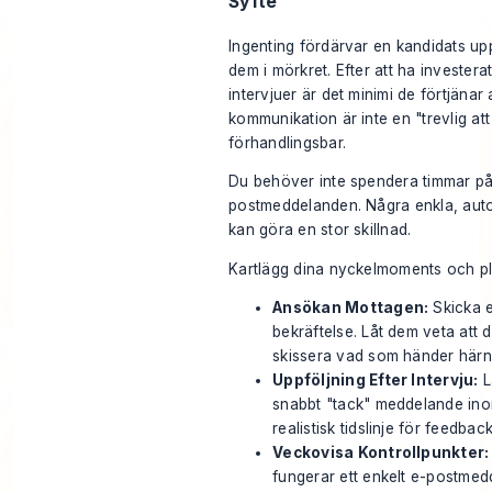
Syfte
Ingenting fördärvar en kandidats up
dem i mörkret. Efter att ha invester
intervjuer är det minimi de förtjänar
kommunikation är inte en "trevlig at
förhandlingsbar.
Du behöver inte spendera timmar på 
postmeddelanden. Några enkla, aut
kan göra en stor skillnad.
Kartlägg dina nyckelmoments och pl
Ansökan Mottagen:
Skicka e
bekräftelse. Låt dem veta att d
skissera vad som händer härn
Uppföljning Efter Intervju:
L
snabbt "tack" meddelande in
realistisk tidslinje för feedback
Veckovisa Kontrollpunkter:
fungerar ett enkelt e-postme