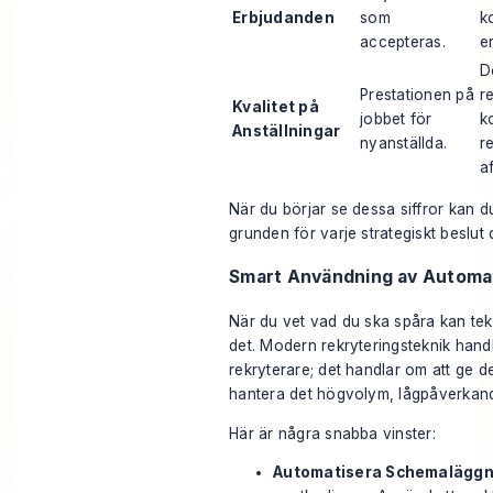
Erbjudanden
som
k
accepteras.
e
D
Prestationen på
r
Kvalitet på
jobbet för
k
Anställningar
nyanställda.
r
a
När du börjar se dessa siffror kan du
grunden för varje strategiskt beslut d
Smart Användning av Automat
När du vet vad du ska spåra kan tekn
det. Modern rekryteringsteknik handl
rekryterare; det handlar om att ge 
hantera det högvolym, lågpåverkand
Här är några snabba vinster:
Automatisera Schemaläggn