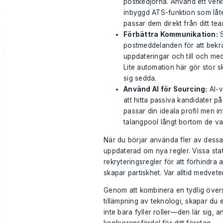
postkedjorna. Använd ett ver
inbyggd ATS-funktion som låte
passar dem direkt från ditt te
Förbättra Kommunikation:
S
postmeddelanden för att bekrä
uppdateringar och till och med
Lite automation här gör stor sk
sig sedda.
Använd AI för Sourcing:
AI-v
att hitta passiva kandidater p
passar din ideala profil men in
talangpool långt bortom de v
När du börjar använda fler av dessa 
uppdaterad om nya regler. Vissa sta
rekryteringsregler
för att förhindra 
skapar partiskhet. Var alltid medvet
Genom att kombinera en tydlig övers
tillämpning av teknologi, skapar du
inte bara fyller roller—den lär sig, a