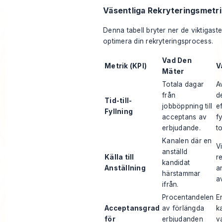
Väsentliga Rekryteringsmetri
Denna tabell bryter ner de viktigast
optimera din rekryteringsprocess.
Vad Den
Metrik (KPI)
V
Mäter
Totala dagar
A
från
d
Tid-till-
jobböppning till
ef
Fyllning
acceptans av
f
erbjudande.
t
Kanalen där en
V
anställd
Källa till
r
kandidat
Anställning
a
härstammar
a
ifrån.
Procentandelen
E
Acceptansgrad
av förlängda
k
för
erbjudanden
v