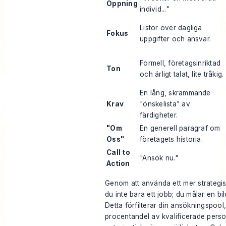
Öppning
individ..."
Listor över dagliga
Fokus
uppgifter och ansvar.
Formell, företagsinriktad
Ton
och ärligt talat, lite tråkig.
En lång, skrämmande
Krav
"önskelista" av
färdigheter.
"Om
En generell paragraf om
Oss"
företagets historia.
Call to
"Ansök nu."
Action
Genom att använda ett mer strategisk
du inte bara ett jobb; du målar en bil
Detta förfilterar din ansökningspool
procentandel av kvalificerade perso