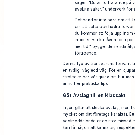
säger, "Du är fortfarande på vå
avsluta saker," underverk för a
Det handlar inte bara om att 
om att sätta och hedra förvän
du kommer att följa upp inom 
inom en vecka. Även om uppda
mer tid," bygger den enda åt
förtroende.
Denna typ av transparens förvandlar 
en tydlig, vägledd väg. För en djupa
strategier har vår guide om
hur man 
ännu fler praktiska tips.
Gör Avslag till en Klassakt
Ingen gillar att skicka avslag, men 
mycket om ditt företags karaktär. Ett 
postmeddelande är en stor missad m
kan få någon att känna sig respekter