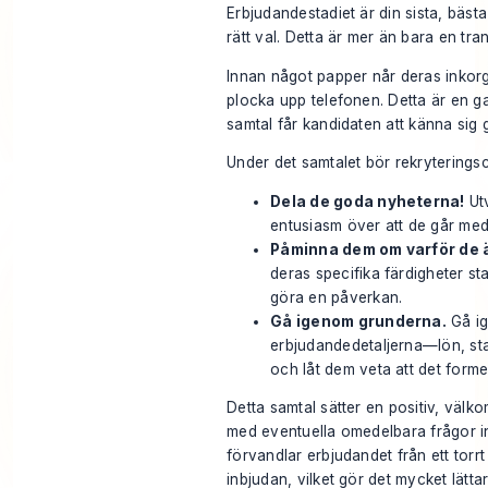
Erbjudandestadiet är din sista, bästa
rätt val. Detta är mer än bara en tra
Innan något papper når deras inkor
plocka upp telefonen. Detta är en g
samtal får kandidaten att känna sig
Under det samtalet bör rekryterings
Dela de goda nyheterna!
Ut
entusiasm över att de går med
Påminna dem om varför de ä
deras specifika färdigheter s
göra en påverkan.
Gå igenom grunderna.
Gå ig
erbjudandedetaljerna—lön, st
och låt dem veta att det forme
Detta samtal sätter en positiv, välko
med eventuella omedelbara frågor in
förvandlar erbjudandet från ett torrt
inbjudan, vilket gör det mycket lätta