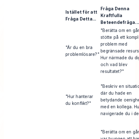
Fråga Denna
Istället för att
Kraftfulla
Fråga Detta...
Beteendefråga...
"Berätta om en gå
stötte på ett kompl
problem med
"Är du en bra
begränsade resurs
problemlösare?"
Hur närmade du di
och vad blev
resultatet?"
"Beskriv en situati
där du hade en
"Hur hanterar
betydande oenigh
du konflikt?"
med en kollega. Hu
navigerade du i d
"Berätta om en gå
var tvungen att ha