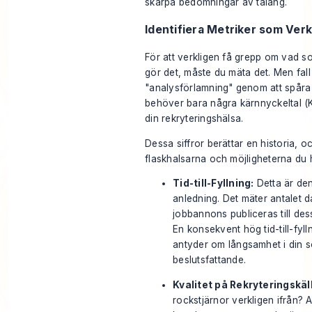
skarpa bedömningar av talang.
Identifiera Metriker som Ver
För att verkligen få grepp om vad 
gör det, måste du mäta det. Men fall 
"analysförlamning" genom att spåra 
behöver bara några kärnnyckeltal (KPI
din rekryteringshälsa.
Dessa siffror berättar en historia, o
flaskhalsarna och möjligheterna du 
Tid-till-Fyllning:
Detta är den
anledning. Det mäter antalet d
jobbannons publiceras till des
En konsekvent hög tid-till-fyll
antyder om långsamhet i din so
beslutsfattande.
Kvalitet på Rekryteringskäl
rockstjärnor
verkligen
ifrån? A