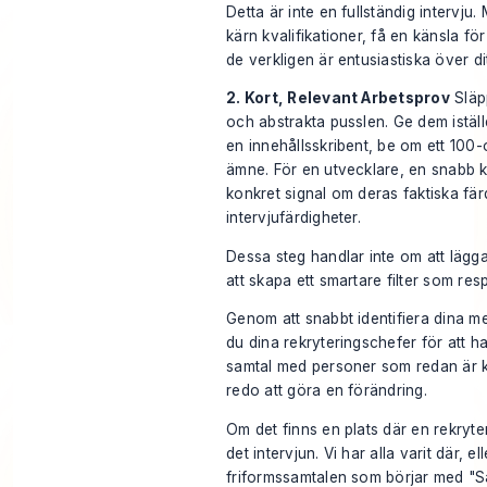
Detta är inte en fullständig intervju.
kärn kvalifikationer, få en känsla f
de verkligen är entusiastiska över di
2. Kort, Relevant Arbetsprov
Släp
och abstrakta pusslen. Ge dem istället
en innehållsskribent, be om ett 100-
ämne. För en utvecklare, en snabb k
konkret signal om deras faktiska fär
intervjufärdigheter.
Dessa steg handlar inte om att lägga 
att skapa ett smartare filter som resp
Genom att snabbt identifiera dina me
du dina rekryteringschefer för att 
samtal med personer som redan är k
redo att göra en förändring.
Om det finns en plats där en rekryte
det intervjun. Vi har alla varit där, e
friformssamtalen som börjar med "Så