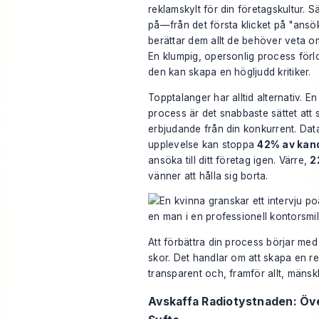
reklamskylt för din företagskultur. 
på—från det första klicket på "ansök"
berättar dem allt de behöver veta om
En klumpig, opersonlig process förl
den kan skapa en högljudd kritiker.
Topptalanger har alltid alternativ. E
process är det snabbaste sättet att
erbjudande från din konkurrent. Data 
upplevelse kan stoppa
42% av kan
ansöka till ditt företag igen. Värre,
2
vänner att hålla sig borta.
Att förbättra din process börjar med 
skor. Det handlar om att skapa en r
transparent och, framför allt, mänskl
Avskaffa Radiotystnaden: Ö