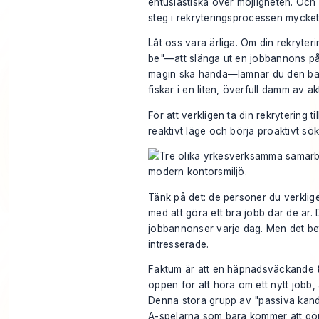
entusiastiska över möjligheten. Och d
steg i rekryteringsprocessen mycket
Låt oss vara ärliga. Om din rekryteri
be"—att slänga ut en jobbannons på
magin ska hända—lämnar du den bäs
fiskar i en liten, överfull damm av a
För att verkligen ta din rekrytering t
reaktivt läge och börja proaktivt sök
Tänk på det: de personer du
verklig
med att göra ett bra jobb där de är. 
jobbannonser varje dag. Men det bety
intresserade.
Faktum är att en häpnadsväckande
öppen för att höra om ett nytt jobb,
Denna stora grupp av "passiva kandi
A-spelarna som bara kommer att gö