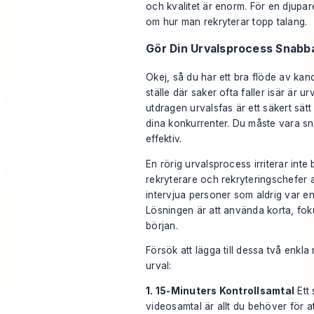
och kvalitet är enorm. För en djupare
om
hur man rekryterar topp talang
.
Gör Din Urvalsprocess Snabb
Okej, så du har ett bra flöde av ka
ställe där saker ofta faller isär är u
utdragen urvalsfas är ett säkert sätt 
dina konkurrenter. Du måste vara s
effektiv.
En rörig urvalsprocess irriterar inte
rekryterare och rekryteringschefer a
intervjua personer som aldrig var e
Lösningen är att använda korta, fok
början.
Försök att lägga till dessa två enkla m
urval:
1. 15-Minuters Kontrollsamtal
Ett 
videosamtal är allt du behöver för a