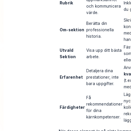
Rubrik
Ink
och kommunicera
du 
värde.
Skri
Berätta din
kon
Om-sektion
professionella
med
historia.
han
Fäs
Utvald
Visa upp ditt bästa
som
Sektion
arbete.
elle
Anv
Detaljera dina
kva
Erfarenhet
prestationer, inte
(t.
bara uppgifter.
me
Lägg
Få
nyc
rekommendationer
Färdigheter
kol
för dina
rek
kärnkompetenser.
lägg