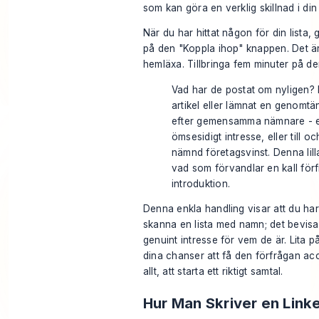
som kan göra en verklig skillnad i din 
När du har hittat någon för din lista,
g
på den "Koppla ihop" knappen. Det är
hemläxa. Tillbringa fem minuter på der
Vad har de postat om nyligen? H
artikel eller lämnat en genomt
efter gemensamma nämnare - en
ömsesidigt intresse, eller till 
nämnd företagsvinst. Denna lilla
vad som förvandlar en kall förf
introduktion.
Denna enkla handling visar att du har
skanna en lista med namn; det bevisar 
genuint intresse för vem de är. Lita p
dina chanser att få den förfrågan acc
allt, att starta ett riktigt samtal.
Hur Man Skriver en Link