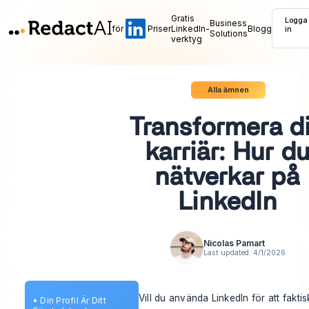
Gratis
Logga
Business
för
Priser
LinkedIn-
Blogg
in
Solutions
verktyg
Alla ämnen
Transformera d
karriär: Hur d
nätverkar på
LinkedIn
Nicolas Pamart
Last updated:
4/1/2026
Vill du använda LinkedIn för att fakti
•
Din Profil Är Ditt