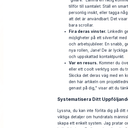
tillför till samtalet. Ställ en sm
personlig insikt, eller tagga 
att det är användbart. Det visar 
bara scrollar.
Fira deras vinster.
LinkedIn ge
möjligheter på ett silverfat med
och arbetsjubileer. En snabb, ge
nya rollen, Jane! De är lyckliga
och uppskattad kontaktpunkt.
Var en resurs.
Kommer du över 
eller ett coolt verktyg som du t
Skicka det deras väg med en kor
den här artikeln om projektled
genast på dig," visar att du tän
Systematisera Ditt Uppföljand
Lyssna, du kan inte förlita dig på dit
viktiga detaljer om hundratals människ
skapa ett enkelt system. Jag pratar 