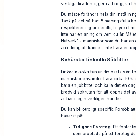
verkliga kraften ligger i att noggrant h
Du måste förändra hela din inställning f
Tänk på det så här:
5
meningsfulla k
respekterar dig är oändligt mycket m
inte har en aning om vem du är. Målet 
Nätverk" - människor som du har en 
anledning att känna - inte bara en upp
Behärska LinkedIn Sökfilter
LinkedIn-sökrutan är din bästa vän fö
människor använder bara cirka 10% av
bara en jobbtitel och kalla det en dag. 
bredvid sökrutan för att öppna det 
är här magin verkligen händer.
Du kan bli otroligt specifik. Försök a
baserat på:
Tidigare Företag:
Ett fantastis
som arbetade på ett företag du 