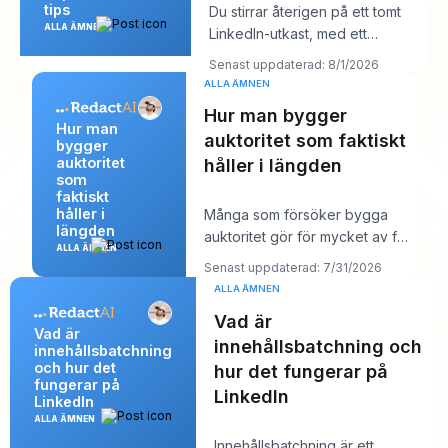
tips
Du stirrar återigen på ett tomt
ALLA ÄMNEN
LinkedIn-utkast, med ett
kundsamtal om tio minuter och ett
Senast uppdaterad: 8/1/2026
inlägg so
ALLA ÄMNEN
Hur man bygger
Hur man
auktoritet som faktiskt
bygger
auktoritet
håller i längden
som
faktiskt
håller i
Många som försöker bygga
längden
auktoritet gör för mycket av fel
ALLA ÄMNEN
saker. De publicerar mer, jagar
Senast uppdaterad: 7/31/2026
större räc
ALLA ÄMNEN
Vad är
Vad är
innehållsbatchning och
innehållsbatchning
och hur det
hur det fungerar på
fungerar på
LinkedIn
LinkedIn
ALLA ÄMNEN
Innehållsbatchning är ett