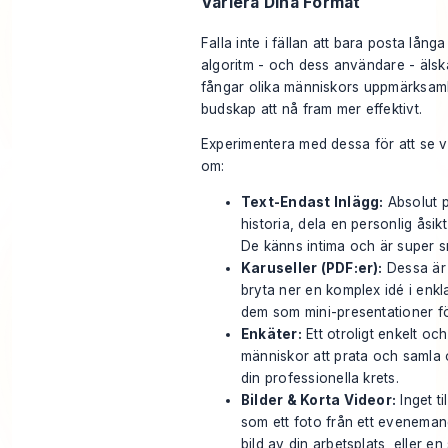
Variera Dina Format
Falla inte i fällan att bara posta lång
algoritm - och dess användare - älska
fångar olika människors uppmärksamhe
budskap att nå fram mer effektivt.
Experimentera med dessa för att se v
om:
Text-Endast Inlägg:
Absolut p
historia, dela en personlig åsikt 
De känns intima och är super s
Karuseller (PDF:er):
Dessa är 
bryta ner en komplex idé i enkl
dem som mini-presentationer fö
Enkäter:
Ett otroligt enkelt och 
människor att prata och samla
din professionella krets.
Bilder & Korta Videor:
Inget ti
som ett foto från ett eveneman
bild av din arbetsplats, eller 