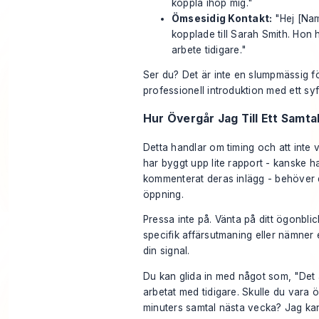
koppla ihop mig."
Ömsesidig Kontakt:
"Hej [Namn
kopplade till Sarah Smith. Hon h
arbete tidigare."
Ser du? Det är inte en slumpmässig fö
professionell introduktion med ett syf
Hur Övergår Jag Till Ett Samta
Detta handlar om timing och att inte
har byggt upp lite rapport - kanske ha
kommenterat deras inlägg - behöver du
öppning.
Pressa inte på. Vänta på ditt ögonbl
specifik affärsutmaning eller nämner 
din signal.
Du kan glida in med något som, "Det 
arbetat med tidigare. Skulle du vara 
minuters samtal nästa vecka? Jag kan