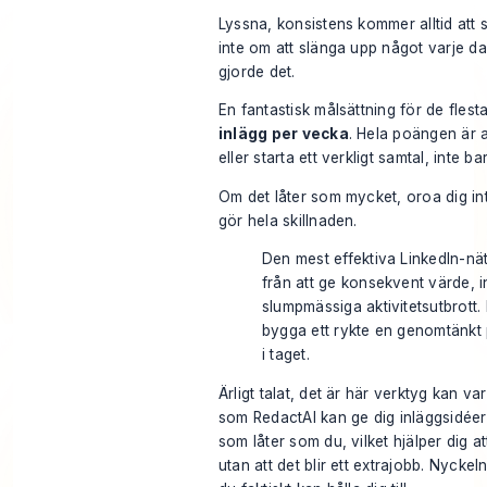
Lyssna, konsistens kommer alltid att 
inte om att slänga upp något varje da
gjorde det.
En fantastisk målsättning för de flest
inlägg per vecka
. Hela poängen är a
eller starta ett verkligt samtal, inte b
Om det låter som mycket, oroa dig inte
gör hela skillnaden.
Den mest effektiva LinkedIn-n
från att ge konsekvent värde, i
slumpmässiga aktivitetsutbrott.
bygga ett rykte en genomtänkt 
i taget.
Ärligt talat, det är här verktyg kan v
som
RedactAI
kan ge dig inläggsidéer
som låter som du, vilket hjälper dig a
utan att det blir ett extrajobb. Nyckel