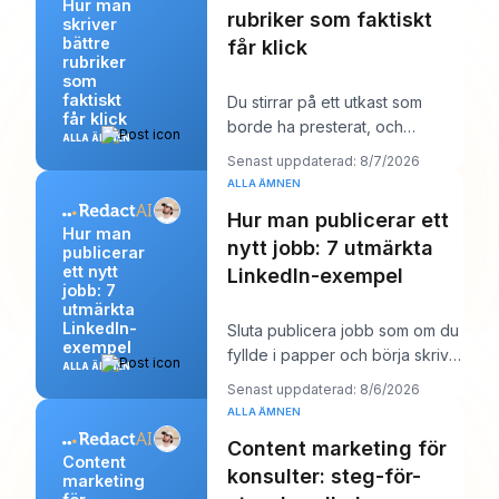
Hur man
rubriker som faktiskt
skriver
bättre
får klick
rubriker
som
faktiskt
Du stirrar på ett utkast som
får klick
borde ha presterat, och
ALLA ÄMNEN
rubriken är förmodligen det
Senast uppdaterad: 8/7/2026
första du misstänke
ALLA ÄMNEN
Hur man publicerar ett
Hur man
nytt jobb: 7 utmärkta
publicerar
ett nytt
LinkedIn-exempel
jobb: 7
utmärkta
LinkedIn-
Sluta publicera jobb som om du
exempel
fyllde i papper och börja skriva
ALLA ÄMNEN
dem som om du försökte vinna
Senast uppdaterad: 8/6/2026
över en
ALLA ÄMNEN
Content marketing för
Content
konsulter: steg-för-
marketing