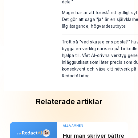
dela."
Magin här är att föreslå ett tydligt syf
Det gör att säga "ja" är en självklar
låg åtagande, högvärdesutbyte.
Trött på "vad ska jag ens posta?" hu
bygga en verklig närvaro på LinkedIn
hjälpa till. Vårt AI-drivna verktyg g
inläggsutkast som låter precis som du,
konsekvent och växa ditt nätverk på 
RedactAI idag
.
Relaterade artiklar
ALLA ÄMNEN
Hur man skriver bättre