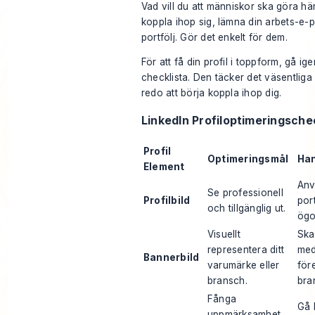
Vad vill du att människor ska göra hä
koppla ihop sig, lämna din arbets-e-pos
portfölj. Gör det enkelt för dem.
För att få din profil i toppform, gå 
checklista. Den täcker det väsentliga f
redo att börja koppla ihop dig.
LinkedIn Profiloptimeringsche
Profil
Optimeringsmål
Han
Element
Anv
Se professionell
Profilbild
por
och tillgänglig ut.
ögo
Visuellt
Ska
representera ditt
med
Bannerbild
varumärke eller
för
bransch.
bra
Fånga
Gå 
uppmärksamhet