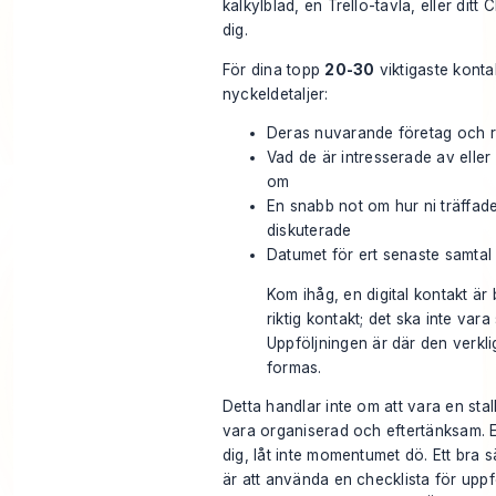
kalkylblad, en
Trello
-tavla, eller dit
dig.
För dina topp
20-30
viktigaste konta
nyckeldetaljer:
Deras nuvarande företag och r
Vad de är intresserade av eller
om
En snabb not om hur ni träffade
diskuterade
Datumet för ert senaste samtal
Kom ihåg, en digital kontakt är
riktig kontakt; det ska inte vara 
Uppföljningen är där den verkli
formas.
Detta handlar inte om att vara en stal
vara organiserad och eftertänksam. Ef
dig, låt inte momentumet dö. Ett bra sä
är att använda en
checklista för uppf