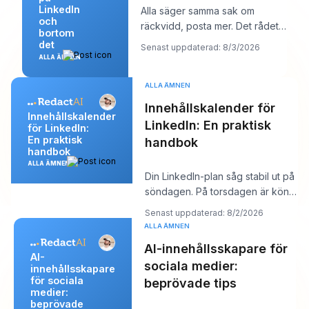
LinkedIn
Alla säger samma sak om
och
räckvidd, posta mer. Det rådet
bortom
låter produktivt, men det döljer
det
Senast uppdaterad: 8/3/2026
oftast kärnp
ALLA ÄMNEN
ALLA ÄMNEN
Innehållskalender för
Innehållskalender
LinkedIn: En praktisk
för LinkedIn:
En praktisk
handbok
handbok
ALLA ÄMNEN
Din LinkedIn-plan såg stabil ut på
söndagen. På torsdagen är kön
tom, kroken du gillade känns
Senast uppdaterad: 8/2/2026
platt,
ALLA ÄMNEN
AI-innehållsskapare för
AI-
sociala medier:
innehållsskapare
för sociala
beprövade tips
medier:
beprövade