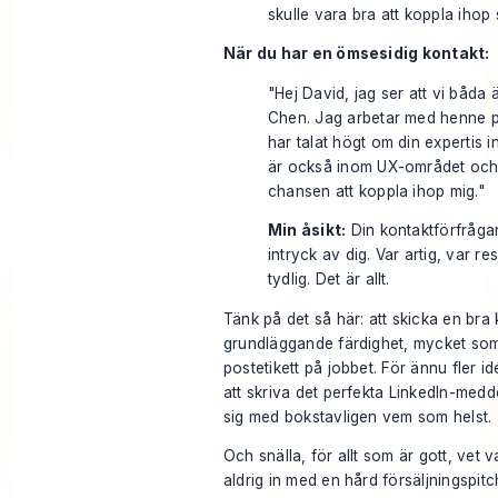
skulle vara bra att koppla ihop s
När du har en ömsesidig kontakt:
"Hej David, jag ser att vi båda 
Chen. Jag arbetar med henne 
har talat högt om din expertis
är också inom UX-området och 
chansen att koppla ihop mig."
Min åsikt:
Din kontaktförfrågan
intryck av dig. Var artig, var re
tydlig. Det är allt.
Tänk på det så här: att skicka en bra
grundläggande färdighet, mycket som 
postetikett på jobbet
. För ännu fler i
att skriva det perfekta
LinkedIn-medde
sig
med bokstavligen vem som helst.
Och snälla, för allt som är gott, vet 
aldrig in med en hård försäljningspit