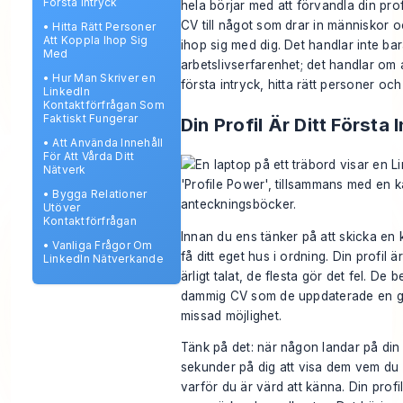
Första Intryck
hela börjar med att förvandla din profil 
CV till något som drar in människor 
•
Hitta Rätt Personer
Att Koppla Ihop Sig
ihop sig med dig. Det handlar inte bara
Med
arbetslivserfarenhet; det handlar om at
•
Hur Man Skriver en
första intryck, hitta rätt personer och 
LinkedIn
Kontaktförfrågan Som
Faktiskt Fungerar
Din Profil Är Ditt Första 
•
Att Använda Innehåll
För Att Vårda Ditt
Nätverk
•
Bygga Relationer
Utöver
Kontaktförfrågan
Innan du ens tänker på att skicka en
•
Vanliga Frågor Om
få ditt eget hus i ordning. Din profil ä
LinkedIn Nätverkande
ärligt talat, de flesta gör det fel. De
dammig CV som de uppdaterade en g
missad möjlighet.
Tänk på det: när någon landar på din
sekunder på dig att visa dem vem du 
varför du är värd att känna. Din profil