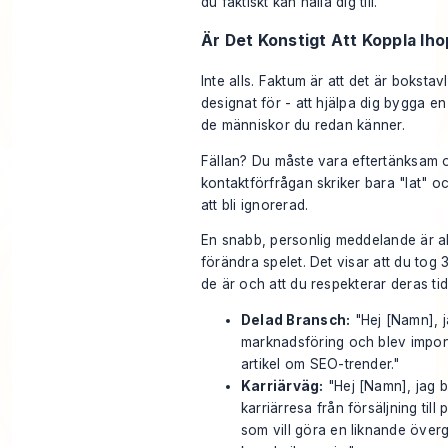
du faktiskt kan hålla dig till.
Är Det Konstigt Att Koppla Ih
Inte alls. Faktum är att det är bokstav
designat för - att hjälpa dig bygga e
de människor du redan känner.
Fällan? Du måste vara eftertänksam 
kontaktförfrågan skriker bara "lat" o
att bli ignorerad.
En snabb, personlig meddelande är all
förändra spelet. Det visar att du tog
de är och att du respekterar deras ti
Delad Bransch:
"Hej [Namn], j
marknadsföring och blev impon
artikel om SEO-trender."
Karriärväg:
"Hej [Namn], jag b
karriärresa från försäljning til
som vill göra en liknande överg