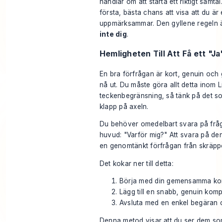
handlar om att starta ett riktigt samta
första, bästa chans att visa att du ä
uppmärksammar. Den gyllene regeln 
inte dig
.
Hemligheten Till Att Få ett "Ja
En bra förfrågan är kort, genuin och ge
nå ut. Du måste göra allt detta inom 
teckenbegränsning, så tänk på det so
klapp på axeln.
Du behöver omedelbart svara på fråg
huvud: "Varför mig?" Att svara på den
en genomtänkt förfrågan från skräpp
Det kokar ner till detta:
Börja med din gemensamma konte
Lägg till en snabb, genuin komp
Avsluta med en enkel begäran o
Denna metod visar att du ser dem som