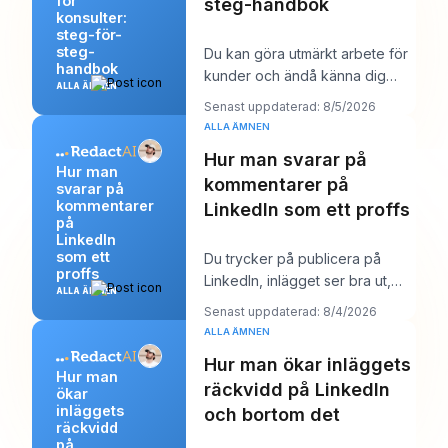
för
steg-handbok
konsulter:
steg-för-
steg-
Du kan göra utmärkt arbete för
handbok
kunder och ändå känna dig
ALLA ÄMNEN
märkligt osynlig online. Arbetet
Senast uppdaterad: 8/5/2026
levereras,
ALLA ÄMNEN
Hur man svarar på
Hur man
kommentarer på
svarar på
kommentarer
LinkedIn som ett proffs
på
LinkedIn
som ett
Du trycker på publicera på
proffs
LinkedIn, inlägget ser bra ut,
ALLA ÄMNEN
och sedan börjar arbetet.
Senast uppdaterad: 8/4/2026
Några kommentare
ALLA ÄMNEN
Hur man ökar inläggets
Hur man
räckvidd på LinkedIn
ökar
inläggets
och bortom det
räckvidd
på