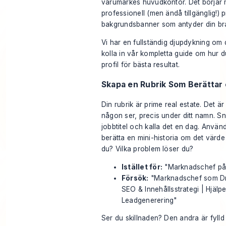
varumärkes huvudkontor. Det börjar
professionell (men ändå tillgänglig!) p
bakgrundsbanner som antyder din bra
Vi har en fullständig djupdykning om de
kolla in vår kompletta guide om
hur d
profil
för bästa resultat.
Skapa en Rubrik Som Berättar 
Din rubrik är prime real estate. Det ä
någon ser, precis under ditt namn. Snä
jobbtitel och kalla det en dag. Använ
berätta en mini-historia om det värde
du? Vilka problem löser du?
Istället för:
"Marknadschef på
Försök:
"Marknadschef som Dri
SEO & Innehållsstrategi | Hjälp
Leadgenerering"
Ser du skillnaden? Den andra är fyl