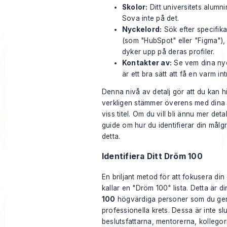
Skolor:
Ditt universitets alumn
Sova inte på det.
Nyckelord:
Sök efter specifik
(som "HubSpot" eller "Figma"),
dyker upp på deras profiler.
Kontakter av:
Se vem dina nyc
är ett bra sätt att få en varm in
Denna nivå av detalj gör att du kan 
verkligen stämmer överens med dina 
viss titel. Om du vill bli ännu mer det
guide om
hur du identifierar din målg
detta.
Identifiera Ditt Dröm 100
En briljant metod för att fokusera din
kallar en "Dröm 100" lista. Detta är d
100
högvärdiga personer som du genui
professionella krets. Dessa är inte 
beslutsfattarna, mentorerna, kollegor