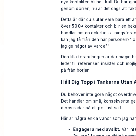
nya kontakten bli helt kall. Du har gjo
genom dörren; nu är det dags att fakt
Detta är där du slutar vara bara ett a
över
500+
kontakter och blir en beka
handlar om en enkel inställningsförän
kan jag få från den här personen?" o
jag ge något av värde?"
Den lilla förändringen är där magin 
leder till referenser, insikter och mö
på från början.
Håll Dig Topp i Tankarna Utan 
Du behöver inte göra något överdrive
Det handlar om små, konsekventa ges
deras radar på ett positivt sätt.
Här är några enkla vanor som jag har 
Engagera med avsikt.
Var int
"gillare." Lämna en riktig komm