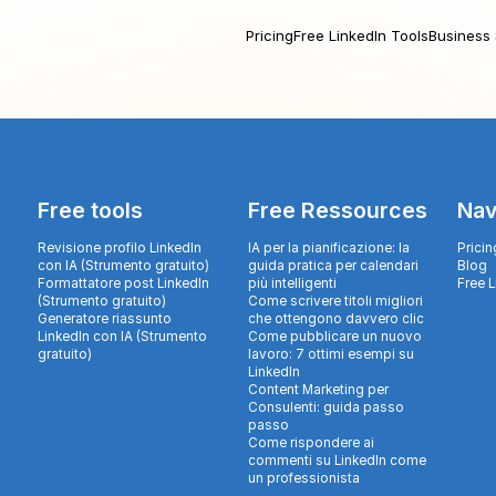
Pricing
Free LinkedIn Tools
Business 
Free tools
Free Ressources
Nav
Revisione profilo LinkedIn
IA per la pianificazione: la
Pricin
con IA (Strumento gratuito)
guida pratica per calendari
Blog
Formattatore post LinkedIn
più intelligenti
Free 
(Strumento gratuito)
Come scrivere titoli migliori
Generatore riassunto
che ottengono davvero clic
LinkedIn con IA (Strumento
Come pubblicare un nuovo
gratuito)
lavoro: 7 ottimi esempi su
LinkedIn
Content Marketing per
Consulenti: guida passo
passo
Come rispondere ai
commenti su LinkedIn come
un professionista