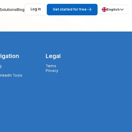
Solutions
Blog
Log In
Get started for free
English
igation
Legal
g
Terms
Privacy
LinkedIn Tools