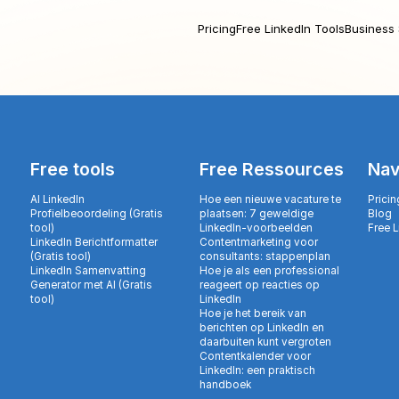
Pricing
Free LinkedIn Tools
Business 
Free tools
Free Ressources
Nav
AI LinkedIn
Hoe een nieuwe vacature te
Pricin
Profielbeoordeling (Gratis
plaatsen: 7 geweldige
Blog
tool)
LinkedIn-voorbeelden
Free 
LinkedIn Berichtformatter
Contentmarketing voor
(Gratis tool)
consultants: stappenplan
LinkedIn Samenvatting
Hoe je als een professional
Generator met AI (Gratis
reageert op reacties op
tool)
LinkedIn
Hoe je het bereik van
berichten op LinkedIn en
daarbuiten kunt vergroten
Contentkalender voor
LinkedIn: een praktisch
handboek