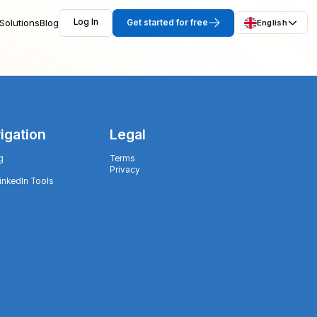
Solutions
Blog
Log In
Get started for free
English
igation
Legal
g
Terms
Privacy
LinkedIn Tools