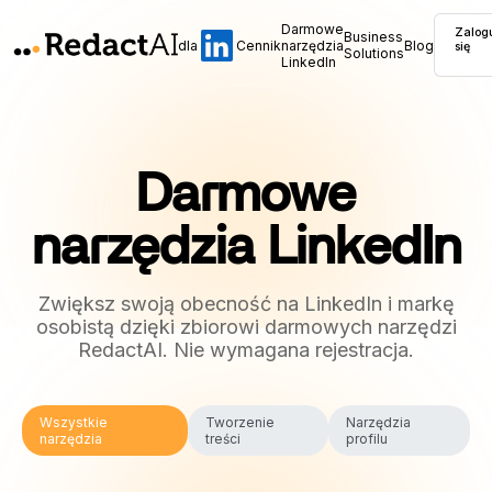
Darmowe
Zalog
Business
dla
Cennik
narzędzia
Blog
się
Solutions
LinkedIn
Darmowe
narzędzia LinkedIn
Zwiększ swoją obecność na LinkedIn i markę
osobistą dzięki zbiorowi darmowych narzędzi
RedactAI. Nie wymagana rejestracja.
Wszystkie
Tworzenie
Narzędzia
narzędzia
treści
profilu