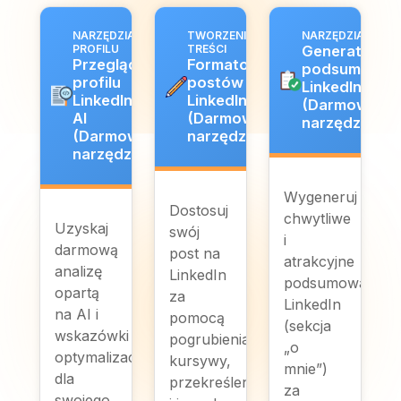
NARZĘDZIA
TWORZENIE
NARZĘDZIA PROFI
PROFILU
TREŚCI
Generator
Przegląd
Formatowanie
podsumowan
profilu
postów
LinkedIn z AI
LinkedIn z
LinkedIn
(Darmowe
AI
(Darmowe
narzędzie)
(Darmowe
narzędzie)
narzędzie)
Wygeneruj
Dostosuj
chwytliwe
Uzyskaj
swój
i
darmową
post na
atrakcyjne
analizę
LinkedIn
podsumowanie
opartą
za
LinkedIn
na AI i
pomocą
(sekcja
wskazówki
pogrubienia,
„o
optymalizacyjne
kursywy,
mnie”)
dla
przekreślenia
za
swojego