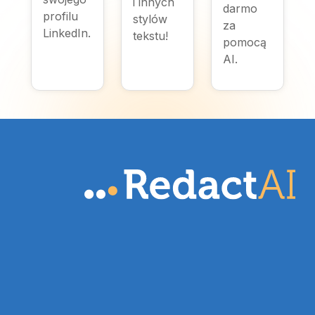
i innych
darmo
profilu
stylów
za
LinkedIn.
tekstu!
pomocą
AI.