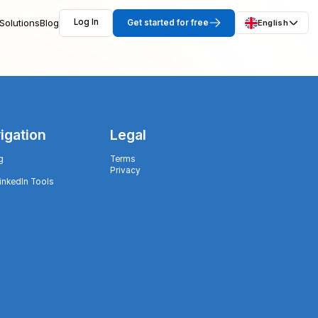
Solutions
Blog
Log In
Get started for free
English
igation
Legal
g
Terms
Privacy
LinkedIn Tools