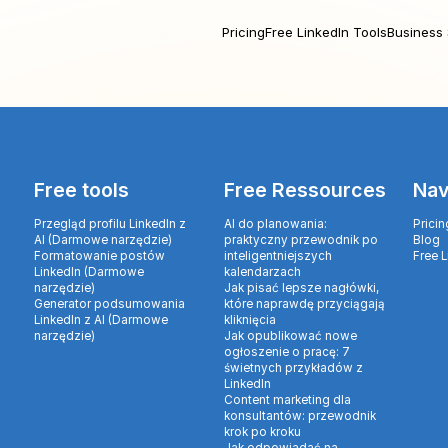
Pricing
Free LinkedIn Tools
Business 
Free tools
Free Ressources
Nav
Przegląd profilu LinkedIn z
AI do planowania:
Pricin
AI (Darmowe narzędzie)
praktyczny przewodnik po
Blog
Formatowanie postów
inteligentniejszych
Free 
LinkedIn (Darmowe
kalendarzach
narzędzie)
Jak pisać lepsze nagłówki,
Generator podsumowania
które naprawdę przyciągają
LinkedIn z AI (Darmowe
kliknięcia
narzędzie)
Jak opublikować nowe
ogłoszenie o pracę: 7
świetnych przykładów z
LinkedIn
Content marketing dla
konsultantów: przewodnik
krok po kroku