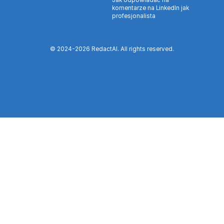
Jak odpowiadać na
komentarze na LinkedIn jak
profesjonalista
© 2024-
2026
RedactAI. All rights reserved.