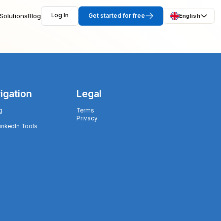
Solutions
Blog
Log In
Get started for free
English
igation
Legal
g
Terms
Privacy
LinkedIn Tools