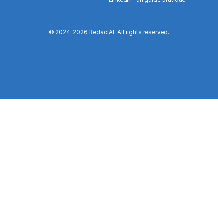
LinkedIn : un guide pratique
© 2024-
2026
RedactAI. All rights reserved.