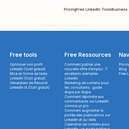
Pricing
Free LinkedIn Tools
Business 
Free tools
Free Ressources
Nav
Optimiser son profil
Comment publier une
Pricin
LinkedIn (Outil gratuit)
nouvelle offre d’emploi : 7
Blog
Mise en forme de texte
excellents exemples
Free 
LinkedIn (Outil gratuit)
LinkedIn
Generateur de Résumé
Marketing de contenu pour
LinkedIn IA (Outil gratuit)
les consultants : guide
étape par étape
Comment répondre aux
commentaires sur LinkedIn
comme un pro
Comment augmenter la
portée des publications sur
LinkedIn et au-delà
Calendrier de contenu pour