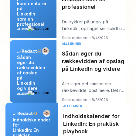
kommentarer
professionel
på
LinkedIn
som en
Du trykker på udgiv på
professionel
LinkedIn, opslaget ser solidt ud,
ALLE EMNER
og så begynder arbejdet. Et
Sidst opdateret: 8/4/2026
par kommentarer
ALLE EMNER
Sådan øger du
Sådan
rækkevidden af opslag
øger du
rækkevidden
på LinkedIn og videre
af opslag
på
LinkedIn
Alle siger det samme om
og videre
rækkevidde: post mere. Det råd
ALLE EMNER
lyder produktivt, men det
Sidst opdateret: 8/3/2026
skjuler som regel k
ALLE EMNER
Indholdskalender for
Indholdskalender
LinkedIn: En praktisk
for
LinkedIn: En
playbook
praktisk