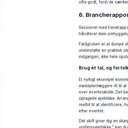
ofte godt, fordi de sænker
6. Brancherappo
Sessioner med trendrapport
håndterer dem omhyggelig
Faldgruben er at dumpe sta
understøtte en praktisk ob
indgangen, ikke hele opsl
Brug ét tal, og fortol
Et nyttigt eksempel komme
mødeplanlæggere AI til a
over eventstatistik
. Det b
optagede øjeblikke. Arrang
realtid til at identificer
efter eventet.
Det skift giver dig en skar
yndlingsøjeblikke,” kan d