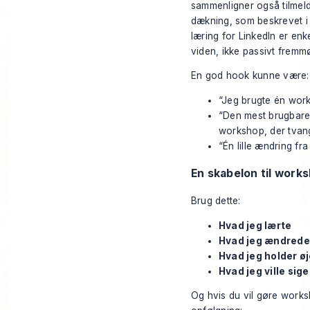
sammenligner også tilmel
dækning, som beskrevet 
læring for LinkedIn er en
viden, ikke passivt fremm
En god hook kunne være:
“Jeg brugte én work
“Den mest brugbare 
workshop, der tvang
“Én lille ændring fr
En skabelon til work
Brug dette:
Hvad jeg lærte
Hvad jeg ændrede
Hvad jeg holder ø
Hvad jeg ville sige
Og hvis du vil gøre works