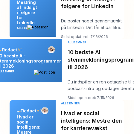
Mestring
følgere for LinkedIn
af indsigt
i følgere
for
Du poster noget gennemtænkt
LinkedIn
på LinkedIn. Det får et par likes,
ALLE EMNER
måske en kommentar fra en
Sidst opdateret: 7/16/2026
kollega, må
ALLE EMNER
10 bedste AI-
0 bedste AI-
stemmekloningsprogra
stemmekloningsprogrammer
il 2026
til 2026
LLE EMNER
Du indspiller en ren optagelse til 
podcast-intro og opdager dereft
ændring i et produktnavn
Sidst opdateret: 7/15/2026
ALLE EMNER
Hvad er social
Hvad er
intelligens: Mestre den
social
intelligens:
for karrierevækst
Mestre