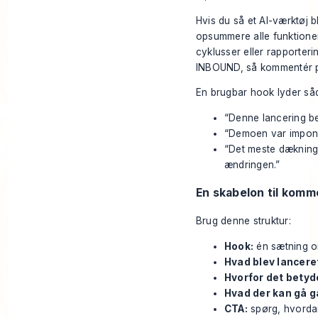
Hvis du så et AI-værktøj 
opsummere alle funktioner
cyklusser eller rapporter
INBOUND, så kommentér på
En brugbar hook lyder så
“Denne lancering be
“Demoen var impone
“Det meste dækning 
ændringen.”
En skabelon til komm
Brug denne struktur:
Hook:
én sætning o
Hvad blev lancere
Hvorfor det betyd
Hvad der kan gå ga
CTA:
spørg, hvordan