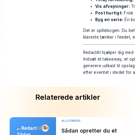
Vis afvejninger:
Tr
Post hurtigt:
Frisk 
Byg en serie:
Én ko
Det er spillebogen. Du be
klareste tænker i feedet, ef
RedactAI hjælper dig med 
Indsæt et takeaway, et o
generere udkast til opsla
efter eventet i stedet for a
Relaterede artikler
ALLE EMNER
Sådan opretter du et
Sådan