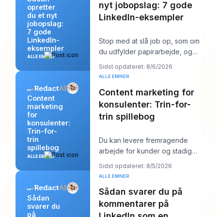
nyt jobopslag: 7 gode
opretter
du et nyt
LinkedIn-eksempler
jobopslag:
7 gode
LinkedIn-
Stop med at slå job op, som om
eksempler
du udfylder papirarbejde, og
ALLE EMNER
begynd at skrive dem, som om
Sidst opdateret: 8/6/2026
du prøver a
ALLE EMNER
Content marketing for
Content
konsulenter: Trin-for-
marketing
for
trin spillebog
konsulenter:
Trin-for-
trin
Du kan levere fremragende
spillebog
arbejde for kunder og stadig
ALLE EMNER
føle dig mærkeligt usynlig
Sidst opdateret: 8/5/2026
online. Arbejdet b
ALLE EMNER
Sådan svarer du på
Sådan
kommentarer på
svarer du
på
LinkedIn som en