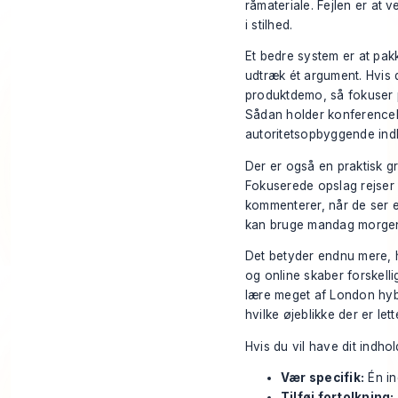
råmateriale. Fejlen er at v
i stilhed.
Et bedre system er at pakk
udtræk ét argument. Hvis d
produktdemo, så fokuser p
Sådan holder konferenceh
autoritetsopbyggende ind
Der er også en praktisk g
Fokuserede opslag rejser l
kommenterer, når de ser e
kan bruge mandag morge
Det betyder endnu mere, h
og online skaber forskell
lære meget af
London hyb
hvilke øjeblikke der er le
Hvis du vil have dit indhol
Vær specifik:
Én in
Tilføj fortolkning: