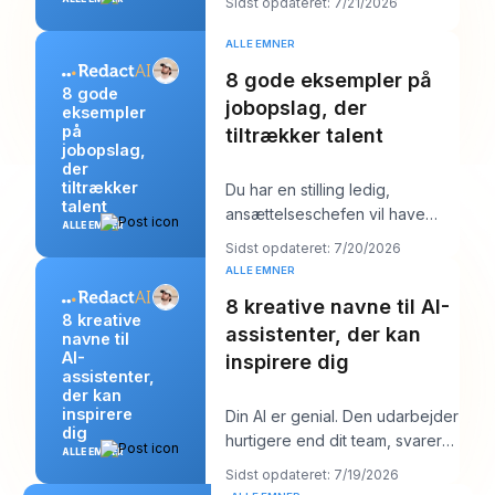
Sidst opdateret: 7/21/2026
afsløre
ALLE EMNER
8 gode eksempler på
8 gode
jobopslag, der
eksempler
på
tiltrækker talent
jobopslag,
der
tiltrækker
Du har en stilling ledig,
talent
ansættelseschefen vil have
ALLE EMNER
“stærke kandidater inden
Sidst opdateret: 7/20/2026
næste uge,” og din job
ALLE EMNER
8 kreative navne til AI-
8 kreative
assistenter, der kan
navne til
AI-
inspirere dig
assistenter,
der kan
inspirere
Din AI er genial. Den udarbejder
dig
hurtigere end dit team, svarer
ALLE EMNER
klart og lyder måske endda
Sidst opdateret: 7/19/2026
overraske