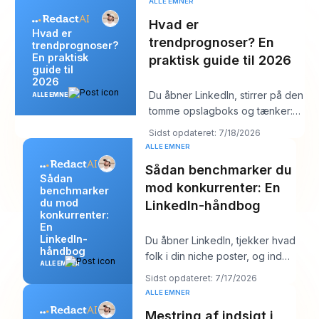
ALLE EMNER
Hvad er
Hvad er
trendprognoser? En
trendprognoser?
En praktisk
praktisk guide til 2026
guide til
2026
Du åbner LinkedIn, stirrer på den
ALLE EMNER
tomme opslagboks og tænker:
“Hvad går min målgruppe
Sidst opdateret: 7/18/2026
egentlig op i
ALLE EMNER
Sådan benchmarker du
Sådan
mod konkurrenter: En
benchmarker
du mod
LinkedIn-håndbog
konkurrenter:
En
LinkedIn-
Du åbner LinkedIn, tjekker hvad
håndbog
folk i din niche poster, og inden
ALLE EMNER
for ti minutter har du en rodet
Sidst opdateret: 7/17/2026
me
ALLE EMNER
Mestring af indsigt i