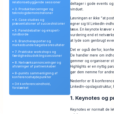
relationsebyggende sessioner
deltager i gode events og
vinduet.
•
3. Produktlanceringer og
teknologidemonstrationer
Løsningen er ikke “at pos
•
4. Case studies og
præsentationer af succeshistorier
egner sig til LinkedIn-indh
læse. En keynote kræver
•
5. Paneldebatter og ekspert-
rundborde
vurdering end et netværk
at lyde som genbrugt eve
•
6. Brancherapporter og
markedsundersøgelsesresultater
Det er også derfor, konf
•
7. Praktiske workshops og
De handler mere om indho
færdighedsudviklingssessioner
gemmer og organiserer st
•
8. Netværksannonceringer og
Highlights
er en nyttig par
afsløringer af partnerskaber
gør dem nemme for andre a
•
8-punkts sammenligning af
konferencehøjdepunkter
Nedenfor er 8 konferenceo
•
Dit konferenceindhold,
LinkedIn-opslagsstruktur
forstærket
1. Keynotes og p
Keynotes er normalt de le