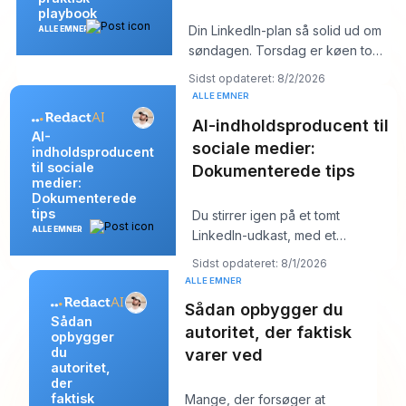
playbook
Din LinkedIn-plan så solid ud om
ALLE EMNER
søndagen. Torsdag er køen tom,
hooket du kunne lide føles fladt,
Sidst opdateret: 8/2/2026
og
ALLE EMNER
AI-indholdsproducent til
AI-
sociale medier:
indholdsproducent
til sociale
Dokumenterede tips
medier:
Dokumenterede
tips
Du stirrer igen på et tomt
ALLE EMNER
LinkedIn-udkast, med et
kundemøde om ti minutter og et
Sidst opdateret: 8/1/2026
opslag, der burde
ALLE EMNER
Sådan opbygger du
Sådan
autoritet, der faktisk
opbygger
du
varer ved
autoritet,
der
faktisk
Mange, der forsøger at