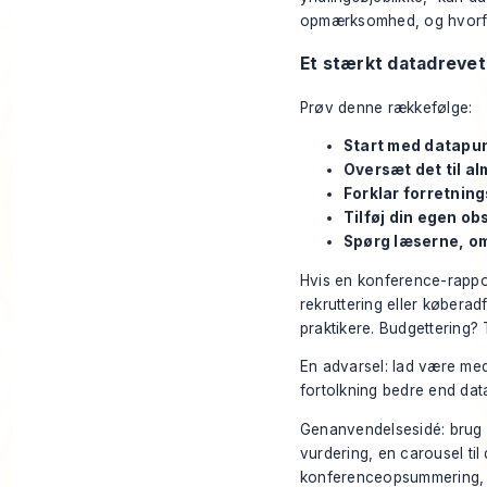
opmærksomhed, og hvorfor
Et stærkt datadreve
Prøv denne rækkefølge:
Start med datapu
Oversæt det til al
Forklar forretnin
Tilføj din egen ob
Spørg læserne, om
Hvis en konference-rappor
rekruttering eller køberad
praktikere. Budgettering?
En advarsel: lad være med
fortolkning bedre end da
Genanvendelsesidé: brug de
vurdering, en carousel ti
konferenceopsummering, de