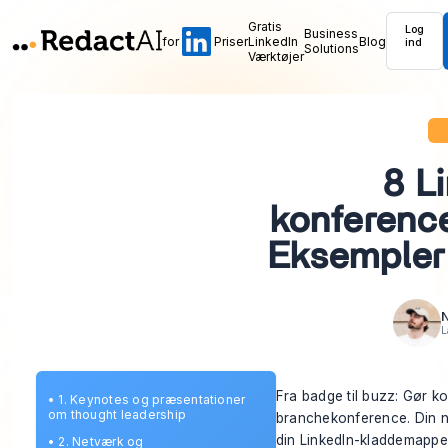
Gratis
Log
Business
for
Priser
LinkedIn
Blog
ind
Solutions
Værktøjer
8 L
konferenc
Eksempler
N
L
Fra badge til buzz: Gør ko
•
1. Keynotes og præsentationer
om thought leadership
branchekonference. Din no
din LinkedIn-kladdemappe
•
2. Netværk og