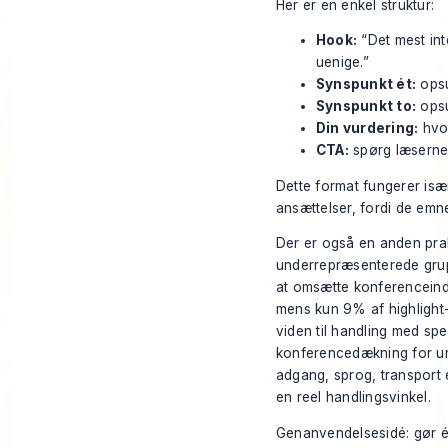
Her er en enkel struktur:
Hook:
“Det mest int
uenige.”
Synspunkt ét:
opsu
Synspunkt to:
opsu
Din vurdering:
hvor
CTA:
spørg læserne,
Dette format fungerer isæ
ansættelser, fordi de emner
Der er også en anden prak
underrepræsenterede grupp
at omsætte konferenceinds
mens kun 9% af highlight-
viden til handling med spe
konferencedækning for u
adgang, sprog, transport e
en reel handlingsvinkel.
Genanvendelsesidé: gør én