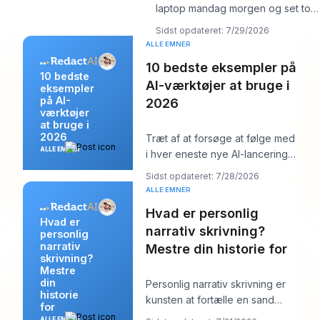
laptop mandag morgen og set tolv
logins, seks kundekalendere, tre
Sidst opdateret: 7/29/2026
br
ALLE EMNER
10 bedste eksempler på
10 bedste
AI-værktøjer at bruge i
eksempler
på AI-
2026
værktøjer
at bruge i
2026
Træt af at forsøge at følge med
ALLE EMNER
i hver eneste nye AI-lancering
og stadig skulle poste noget
Sidst opdateret: 7/28/2026
ordentli
ALLE EMNER
Hvad er personlig
Hvad er
narrativ skrivning?
personlig
narrativ
Mestre din historie for
skrivning?
Mestre
din
Personlig narrativ skrivning er
historie
kunsten at fortælle en sand
for
historie fra dit eget liv for at
ALLE EMNER