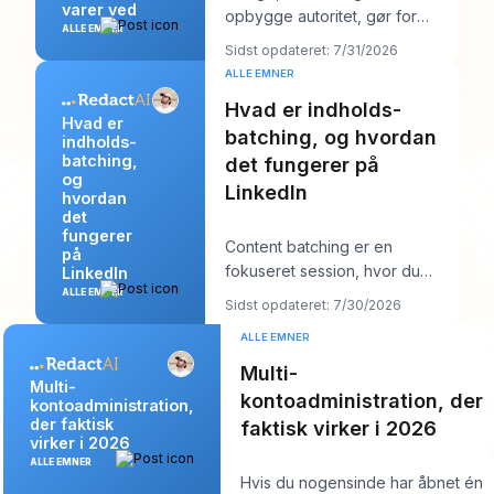
varer ved
opbygge autoritet, gør for
ALLE EMNER
meget af det forkerte. De
Sidst opdateret: 7/31/2026
poster mere, jagter stør
ALLE EMNER
Hvad er indholds-
Hvad er
batching, og hvordan
indholds-
batching,
det fungerer på
og
LinkedIn
hvordan
det
fungerer
Content batching er en
på
fokuseret session, hvor du
LinkedIn
laver flere LinkedIn-opslag på
ALLE EMNER
Sidst opdateret: 7/30/2026
én gang og derefter
ALLE EMNER
Multi-
Multi-
kontoadministration, der
kontoadministration,
der faktisk
faktisk virker i 2026
virker i 2026
ALLE EMNER
Hvis du nogensinde har åbnet én