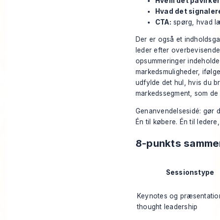
Hvem det påvirker
Hvad det signaler
CTA:
spørg, hvad læ
Der er også et indholdsga
leder efter overbevisende
opsummeringer indeholder 
markedsmuligheder, ifølg
udfylde det hul, hvis du b
markedssegment, som de f
Genanvendelsesidé: gør dit
Én til købere. Én til lede
8-punkts sammen
Sessionstype
Keynotes og præsentatio
thought leadership