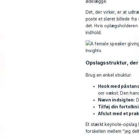
ødelægge.
Det, der virker, er at udtr
poste et sløret billede fr
det. Hvis oplægsholderen 
indhold.
Opslagsstruktur, der
Brug en enkel struktur:
Hook med påstan
om vækst. Den hand
Nævn indsigten:
De
Tilføj din fortolkn
Afslut med et pra
Et stærkt keynote-opslag 
forskellen mellem “jeg del