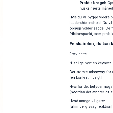
Praktisk regel:
Ops
huske næste måned
Hvis du vil bygge videre 
leadership-indhold
. Du vi
oplægsholder sagde. De fo
friktionspunkt, som prakti
En skabelon, du kan 
Prøv dette:
“Har lige hørt en keynote
Det største takeaway for 
[én konkret indsigt]
Hvorfor det betyder noget
[hvordan det ændrer dit ar
Hvad mange vil gøre:
[almindelig svag reaktion]