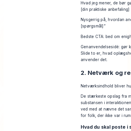
Hvad jeg mener, de bør gø
[din praktiske anbefaling]
Nysgerrig på, hvordan and
[spørgsmål]”
Bedste CTA: bed om enighe
Genanvendelsesidé: gør ke
Slide to er, hvad oplægsh
anvender det.
2. Netværk og r
Netværksindhold bliver hur
De stærkeste opslag fra 
substansen i interaktionen
ved med at nævne det sam
for folk, der ikke var i ru
Hvad du skal poste i