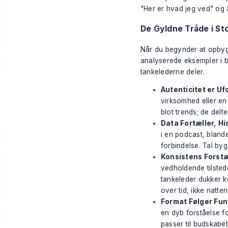
"Her er hvad jeg ved" og 
De Gyldne Tråde i St
Når du begynder at opbyg
analyserede eksempler i b
tankelederne deler.
Autenticitet er Uf
virksomhed eller en 
blot trends; de delt
Data Fortæller, Hi
i en podcast, blan
forbindelse. Tal byg
Konsistens Forstæ
vedholdende tilsted
tankeleder dukker k
over tid, ikke natten
Format Følger Fun
en dyb forståelse f
passer til budskabet