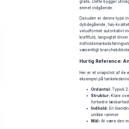
gratis. Dette bygger utrol
emnet indgående.
Desuden er denne type in
dybdegående, høj-kvalitet
veludformet autoritativt i
kraftfuld, langsigtet drive
indholdsmarkedsføringsstra
væsentligt branchebibliote
Hurtig Reference: A
Her er et snapshot af de es
eksempel på tankelederin
Ordantal:
Typisk 2
Struktur:
Klare over
forbedre læsbarhe
Indhold:
En blandin
unikke rammer
Mål:
At være den me