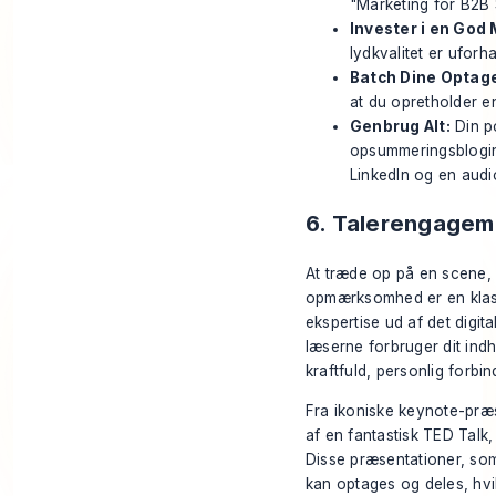
"Marketing for B2B 
Invester i en God 
lydkvalitet er uforh
Batch Dine Optage
at du opretholder en
Genbrug Alt:
Din po
opsummeringsblogindl
LinkedIn og en audi
6. Talerengagem
At træde op på en scene, 
opmærksomhed er en klassi
ekspertise ud af det digita
læserne forbruger dit ind
kraftfuld, personlig forbin
Fra ikoniske keynote-præs
af en fantastisk TED Talk
Disse præsentationer, s
kan optages og deles, hvi