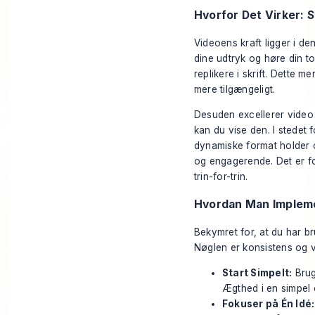
Hvorfor Det Virker: 
Videoens kraft ligger i de
dine udtryk og høre din to
replikere i skrift. Dette 
mere tilgængeligt.
Desuden excellerer video 
kan du vise den. I stedet
dynamiske format holder 
og engagerende. Det er fo
trin-for-trin.
Hvordan Man Impleme
Bekymret for, at du har b
Nøglen er konsistens og v
Start Simpelt:
Brug 
Ægthed i en simpel 
Fokuser på Én Idé: