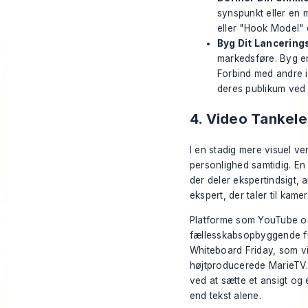
synspunkt eller en
eller "Hook Model" 
Byg Dit Lancering
markedsføre. Byg en 
Forbind med andre i
deres publikum ved 
4. Video Tankele
I en stadig mere visuel ve
personlighed samtidig. En 
der deler ekspertindsigt, a
ekspert, der taler til ka
Platforme som YouTube og L
fællesskabsopbyggende fu
Whiteboard Friday, som v
højtproducerede MarieTV. 
ved at sætte et ansigt og
end tekst alene.