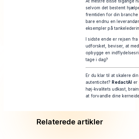
At mestre disse tilgange 
selvom det bestemt hjælpe
fremtiden for din branche 
bare endnu en leverandør. 
eksempler på tankelederi
I sidste ende er rejsen fra
udforsket, beviser, at med
opbygge en indflydelsesrig
tage i dag?
Er du klar til at skalere 
autenticitet?
RedactAI
er 
høj-kvalitets udkast, bra
at forvandle dine kerneid
Relaterede artikler