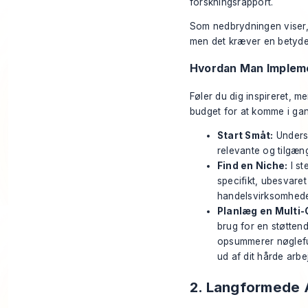
forskningsrapport.
Som nedbrydningen viser,
men det kræver en betydeli
Hvordan Man Impleme
Føler du dig inspireret, m
budget for at komme i gan
Start Småt:
Undersø
relevante og tilgæng
Find en Niche:
I st
specifikt, ubesvare
handelsvirksomheder 
Planlæg en Multi-
brug for en støtten
opsummerer nøglefu
ud af dit hårde arbe
2. Langformede A