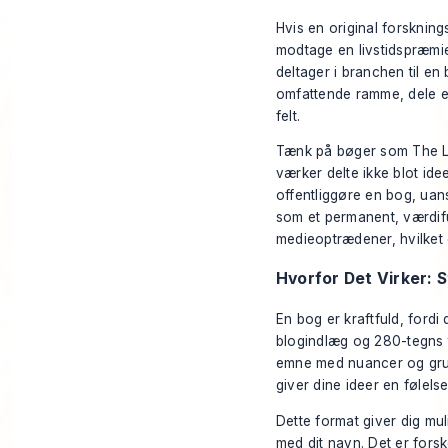
Hvis en original forsknin
modtage en livstidspræmie.
deltager i branchen til en
omfattende ramme, dele en
felt.
Tænk på bøger som
The L
værker delte ikke blot id
offentliggøre en bog, uanse
som et permanent, værdiful
medieoptrædener, hvilket 
Hvorfor Det Virker: 
En bog er kraftfuld, ford
blogindlæg og 280-tegns ta
emne med nuancer og grundi
giver dine ideer en følelse
Dette format giver dig mu
med dit navn. Det er forsk