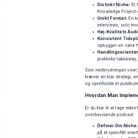
Distinkt Niche:
Et 
Knowledge Project
Unikt Format:
En k
interviews, solo mon
Høj-Kvalitets Audi
Konsistent Tidspl
opbygger en vane ho
Handlingsorienter
praktiske takeaway
Som nedbrydningen viser, 
kræver en klar strategi, e
og opretholde et publikum
Hvordan Man Impleme
Er du klar til at tage mik
overbevisende podcast.
Definer Din Niche:
på et specifikt smer