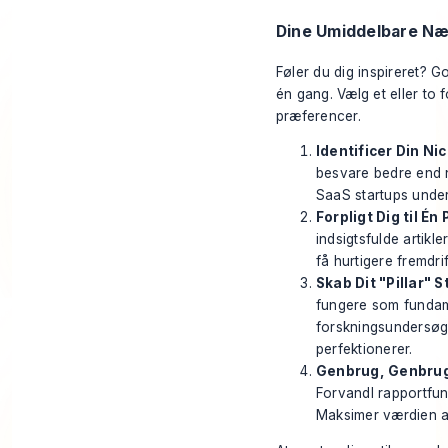
Dine Umiddelbare Næ
Føler du dig inspireret? Go
én gang. Vælg et eller to
præferencer.
Identificer Din Ni
besvare bedre end n
SaaS startups under
Forpligt Dig til Én
indsigtsfulde artikl
få hurtigere fremdrif
Skab Dit "Pillar" S
fungere som fundame
forskningsundersøge
perfektionerer.
Genbrug, Genbrug
Forvandl rapportfund
Maksimer værdien af