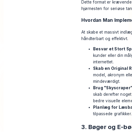
Dette format er krævende, 
hjørnesten for seriøse tan
Hvordan Man Impleme
At skabe et massivt indl
håndterbart og effektivt.
Besvar et Stort S
kunder eller din mål
internettet.
Skab en Original 
model, akronym eller
mindeværdigt.
Brug "Skyscraper"
skab derefter noget, 
bedre visuelle elem
Planlæg for Læsb
tilpassede grafikke
3. Bøger og E-b