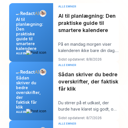
ALLE EMNER
AI til planlægning: Den
AI til
praktiske guide til
planlægning:
Den
smartere kalendere
praktiske
guide til
smartere
På en mandag morgen viser
kalendere
kalenderen ikke bare din dag.
ALLE EMNER
Den begynder at forhandle
Sidst opdateret: 8/8/2026
med den. Du har én
ALLE EMNER
Sådan skriver du bedre
Sådan
overskrifter, der faktisk
skriver du
bedre
får klik
overskrifter,
der
faktisk får
Du stirrer på et udkast, der
klik
burde have klaret sig godt, og
ALLE EMNER
overskriften er sandsynligvis
Sidst opdateret: 8/7/2026
det første
ALLE EMNER