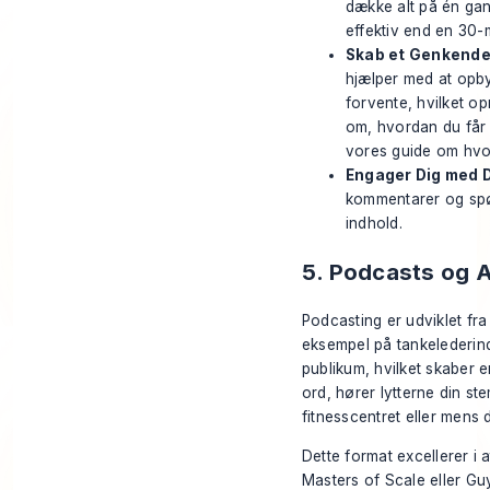
dække alt på én gang
effektiv end en 30-m
Skab et Genkendel
hjælper med at opby
forvente, hvilket o
om, hvordan du får 
vores guide om
hvo
Engager Dig med D
kommentarer og spørg
indhold.
5. Podcasts og 
Podcasting er udviklet fra
eksempel på tankelederindho
publikum, hvilket skaber e
ord, hører lytterne din st
fitnesscentret eller mens 
Dette format excellerer i
Masters of Scale
eller G