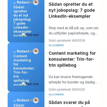
Sådan opretter du et
Sådan
nyt jobopslag: 7 gode
opretter
du et nyt
LinkedIn-eksempler
jobopslag:
7 gode
LinkedIn-
Stop med at slå job op, som om
eksempler
du udfylder papirarbejde, og
ALLE EMNER
begynd at skrive dem, som om
Sidst opdateret: 8/6/2026
du prøver a
ALLE EMNER
Content marketing for
Content
konsulenter: Trin-for-
marketing
for
trin spillebog
konsulenter:
Trin-for-
trin
Du kan levere fremragende
spillebog
arbejde for kunder og stadig
ALLE EMNER
føle dig mærkeligt usynlig
Sidst opdateret: 8/5/2026
online. Arbejdet b
ALLE EMNER
Sådan svarer du på
Sådan