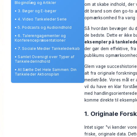
Blogindlæg og Artikler
om at skabe indhold, der v
dit brand som den go-to aut
•
3. Bøger og E-bøger
opmærksomhed fra varig i
•
4. Video Tankeleder Serie
•
5. Podcasts og Audioindhold
Så hvordan bevæger du di
de bedste. Dette er ikke b
•
6. Talerengagementer og
Konferencepræsentationer
eksempler på tankeled
•
7. Sociale Medier Tankelederkab
der gør dem effektive, fra 
publikums opmærksomhed o
•
Samlet Oversigt over Typer af
Tankelederindhold
Glem vage succeshistorier
•
At Sætte Det Hele Sammen: Din
alt fra originale forskning
Tankeleder Aktionsplan
medietråde. Vores mål er 
vil du have en klar forst
med handlingsorienterede 
komme direkte til eksempl
1. Originale For
Intet siger "vi kender vor
friske, originale data. De