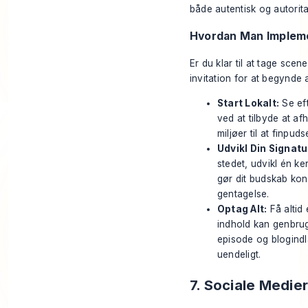
både autentisk og autorita
Hvordan Man Impleme
Er du klar til at tage sce
invitation for at begynde 
Start Lokalt:
Se ef
ved at tilbyde at af
miljøer til at finpud
Udvikl Din Signatu
stedet, udvikl én ke
gør dit budskab kon
gentagelse.
Optag Alt:
Få altid
indhold kan genbrug
episode og blogindl
uendeligt.
7. Sociale Medie