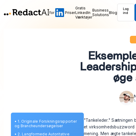
Gratis
Log
Business
for
Priser
LinkedIn
Blog
ind
Solutions
Værktøjer
Eksemple
Leadership
øge 
N
L
"Tankeleder." Sætningen bl
•
1. Originale Forskningsrapporter
og Brancheundersøgelser
et virksomhedsbuzzword f
mening. Men ægte tankeled
•
2. Langformede Autoritative