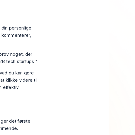
r din personlige
du kommenterer,
prøv noget, der
2B tech startups."
hvad du kan
gøre
t klikke videre til
n effektiv
gger det første
kommende.