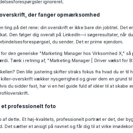
ndelsesforespørgsler ignoreret.
overskrift, der fanger opmærksomhed
n ting på det rene: din overskrift er ikke bare din jobtitel. Det e
kat. Den følger dig overalt på LinkedIn—i søgeresultater, når 
forbindelsesforespørgsel, du sender. Det er prime ejendom.
t for den generiske "Marketing Manager hos Virksomhed X," så 
ærdi. Tænk i retning af, "Marketing Manager | Driver vækst for B
kellen? Den lille justering skifter straks fokus fra hvad du
er
til 
n killer-overskrift vækker nysgerrighed og giver dem en grund til a
 Hvis du sidder fast, har vi en hel guide fuld af idéer til at skabe e
ofiloverskrift
.
 et professionelt foto
p af dette. Et høj-kvalitets, professionelt portræt er det, der by
llid. Det sætter et ansigt på navnet og får dig til at virke imøde