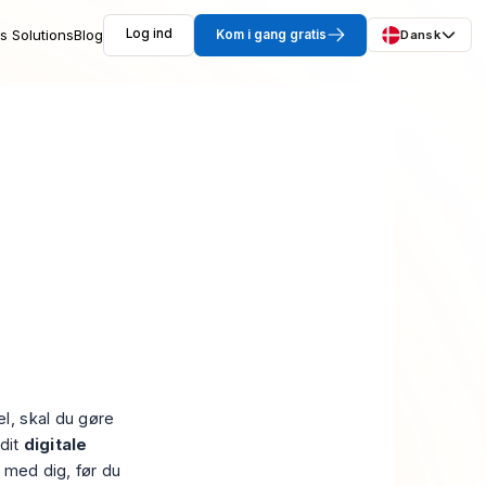
s Solutions
Blog
Log ind
Kom i gang gratis
Dansk
l, skal du gøre
 dit
digitale
 med dig, før du