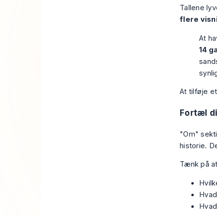
Tallene lyv
flere vis
At ha
14 g
sands
synli
At tilføje 
Fortæl d
"Om" sektio
historie. D
Tænk på at
Hvilk
Hvad 
Hvad 