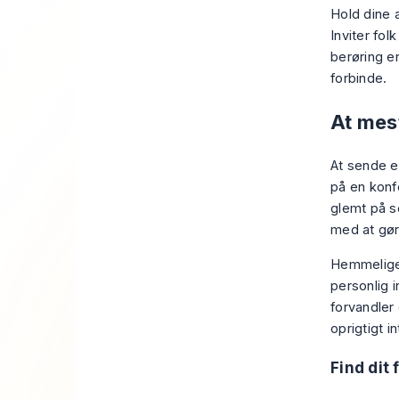
Hold dine a
Inviter fol
berøring er
forbinde.
At mes
At sende en
på en konfe
glemt på se
med at gør
Hemmelige 
personlig i
forvandler 
oprigtigt i
Find dit