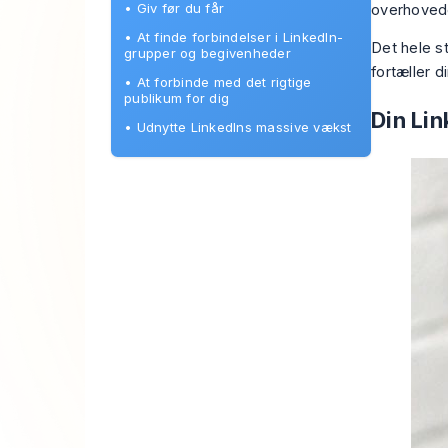
•
Giv før du får
overhovede
•
At finde forbindelser i LinkedIn-
Det hele s
grupper og begivenheder
fortæller di
•
At forbinde med det rigtige
publikum for dig
Din Lin
•
Udnytte LinkedIns massive vækst