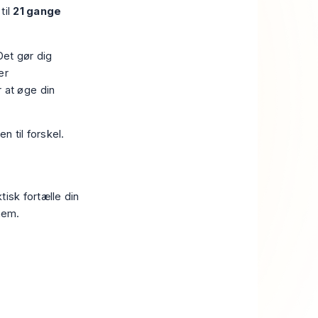
til
21 gange
Det gør dig
er
 at øge din
n til forskel.
isk fortælle din
nem.