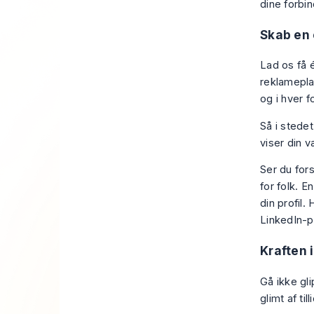
dine forbi
Skab en 
Lad os få é
reklamepla
og i hver 
Så i stede
viser din v
Ser du fors
for folk. E
din profil.
LinkedIn-pr
Kraften i
Gå ikke gli
glimt af ti