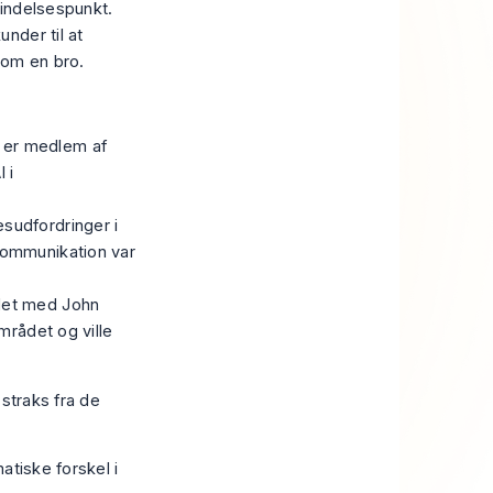
bindelsespunkt.
nder til at
som en bro.
å er medlem af
 i
sudfordringer i
kommunikation var
ndet med John
mrådet og ville
 straks fra de
atiske forskel i