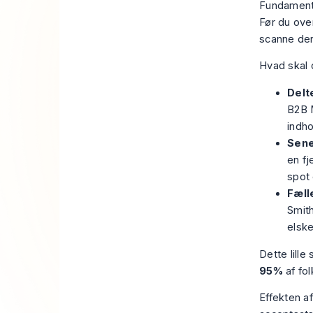
Fundamente
Før du ove
scanne der
Hvad skal 
Delt
B2B M
indho
Sene
en fj
spot 
Fæll
Smith
elske
Dette lille
95%
af fo
Effekten a