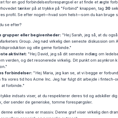
t for en god forbindelsesforespørgsel er at finde et ægte for
rhovedet tænker på at trykke på "Forbind" knappen, tag
30
seku
es profil. Se efter noget—hvad som helst—som du kan bruge 
du se efter?
e grupper eller begivenheder:
"Hej Sarah, jeg så, at du ogs
arketers Group. Jeg nød virkelig den seneste diskussion om AI
ldsproduktion og ville gerne forbinde."
ste aktivitet:
"Hej David, jeg så dit seneste indlæg om ledelse
ern verden, og det resonerede virkelig. Dit punkt om asynkron 
on."
es forbindelser:
"Hej Maria, jeg kan se, at vi begge er forbu
 fra vores tid hos Acme Inc. Jeg har fulgt dit arbejde i fintech-o
 at forbinde."
 stykke indsats viser, at du respekterer deres tid og adskiller dig
lk, der sender de generiske, tomme forespørgsler.
f denne enkle vane er massiv. Denne graf viser virkelig den dram