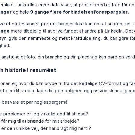
er ikke. LinkedIns egne data viser, at profiler med et foto får op 
ninger
og hele
9 gange flere forbindelsesforespørgsler
.
ve et professionelt portræt handler ikke kun om at se godt ud. 
ange
mere tilbøjelig til at blive fundet af andre på LinkedIn. Det 
ynligvis den nemmeste og mest kraftfulde ting, du kan gøre for
ghed.
et anstændigt foto, din branche og din placering kan gøre en verde
in historie i resuméet
nen er, hvor du kan bryde fri fra det kedelige CV-format og fakt
ette er dit sted at lade din personlighed og passion skinne igen
 besvare et par nøglespørgsmål:
e problemer er jeg virkelig god til at løse?
får mig til at brænde for mit arbejde?
er den unikke vej, der har bragt mig hertil?