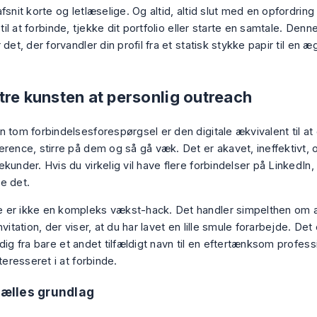
fsnit korte og letlæselige. Og altid, altid slut med en opfordring t
k til at forbinde, tjekke dit portfolio eller starte en samtale. Den
 det, der forvandler din profil fra et statisk stykke papir til en ægt
tre kunsten at personlig outreach
 tom forbindelsesforespørgsel er den digitale ækvivalent til at 
rence, stirre på dem og så gå væk. Det er akavet, ineffektivt, o
kunder. Hvis du virkelig vil have flere forbindelser på LinkedIn
e det.
er ikke en kompleks vækst-hack. Det handler simpelthen om 
nvitation, der viser, at du har lavet en lille smule forarbejde. Det
dig fra bare et andet tilfældigt navn til en eftertænksom profess
nteresseret i at forbinde.
 fælles grundlag