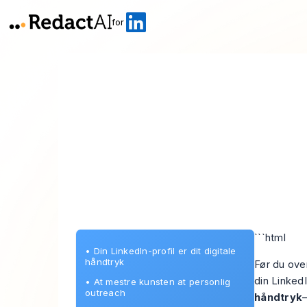
for
```html
•
Din LinkedIn-profil er dit digitale
håndtryk
Før du ove
din Linked
•
At mestre kunsten at personlig
outreach
håndtryk
—