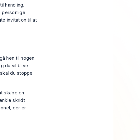
il handling.
ne personlige
e invitation til at
gå hen til nogen
g du vil blive
, skal du stoppe
at skabe en
 enkle skridt
ionel, der er