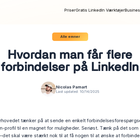
Priser
Gratis LinkedIn Værktøjer
Busines
Alle emner
Hvordan man får flere
forbindelser på LinkedIn
Nicolas Pamart
Last updated:
10/14/2025
rhovedet tænker på at sende en enkelt forbindelsesforespørgse
In-profil til en magnet for muligheder. Seriøst. Tænk på det som
det skal være stærkt nok til at få nogen til at
ønske
at forbinde