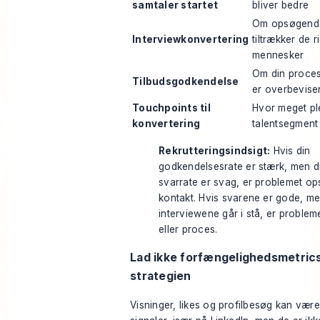
samtaler startet
bliver bedre
Om opsøgende
Interviewkonvertering
tiltrækker de r
mennesker
Om din proces
Tilbudsgodkendelse
er overbevis
Touchpoints til
Hvor meget pl
konvertering
talentsegment
Rekrutteringsindsigt:
Hvis din
godkendelsesrate er stærk, men d
svarrate er svag, er problemet o
kontakt. Hvis svarene er gode, m
interviewene går i stå, er proble
eller proces.
Lad ikke forfængelighedsmetric
strategien
Visninger, likes og profilbesøg kan være