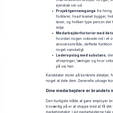
ejerskab ser ud.
Projektgennemgange
fra hiring
forklarer, hvad teamet bygger, hv
løser, og hvilken type person der t
miljø.
Medarbejderhistorier med deta
hvordan nogen voksede ind i et 
ansvarsområde, skiftede funktion 
noget vanskeligt.
Lederopslag med substans
, de
afvejninger, læringer og hvor vir
på vej hen.
Kandidater stoler på konkrete detaljer, f
noget at dele dem. Generelle udsagn kos
Dine medarbejdere er brandets m
Den hurtigste måde at gøre employer b
troværdig på er at stoppe med at få det t
marketingtekst. Lad medarbejderne tale