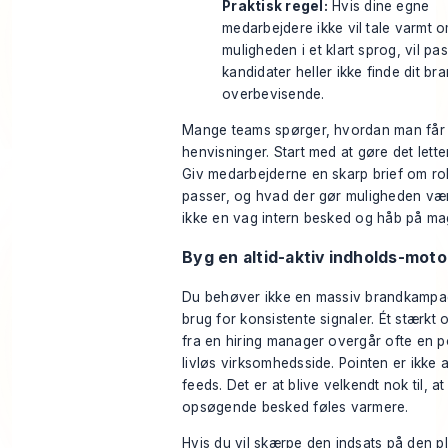
Praktisk regel:
Hvis dine egne
medarbejdere ikke vil tale varmt 
muligheden i et klart sprog, vil pa
kandidater heller ikke finde dit br
overbevisende.
Mange teams spørger, hvordan man får 
henvisninger. Start med at gøre det lette
Giv medarbejderne en skarp brief om ro
passer, og hvad der gør muligheden vær
ikke en vag intern besked og håb på mag
Byg en altid-aktiv indholds-moto
Du behøver ikke en massiv brandkampa
brug for konsistente signaler. Ét stærkt
fra en hiring manager overgår ofte en p
livløs virksomhedsside. Pointen er ikk
feeds. Det er at blive velkendt nok til, a
opsøgende besked føles varmere.
Hvis du vil skærpe den indsats på den p