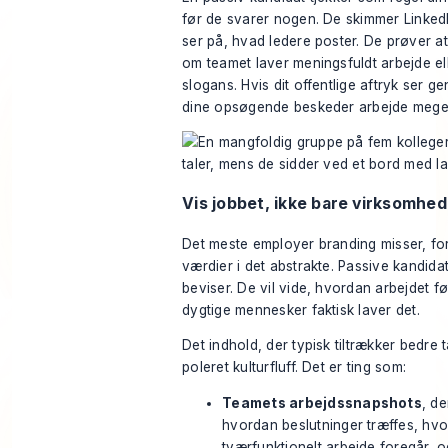
før de svarer nogen. De skimmer Linked
ser på, hvad ledere poster. De prøver at
om teamet laver meningsfuldt arbejde elle
slogans. Hvis dit offentlige aftryk ser ge
dine opsøgende beskeder arbejde meget
Vis jobbet, ikke bare virksomhe
Det meste employer branding misser, for
værdier i det abstrakte. Passive kandidat
beviser. De vil vide, hvordan arbejdet f
dygtige mennesker faktisk laver det.
Det indhold, der typisk tiltrækker bedre t
poleret kulturfluff. Det er ting som:
Teamets arbejdssnapshots
, de
hvordan beslutninger træffes, hv
tværfunktionelt arbejde foregår, 