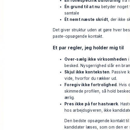
Én rollespecifik udfordring
fra 
Én grund til at nu
betyder noget 
samtale
Ét nemt næste skridt
, der ikke s
Det giver struktur uden at gøre hver bes
paste-opsøgende kontakt.
Et par regler, jeg holder mig til
Over-sælg ikke virksomheden
i
besked. Nysgerrighed slår en bra
Skjul ikke konteksten
. Passive k
vide, hvorfor du rækker ud.
Foregiv ikke fortrolighed
. Hvis 
skimmede profilen, så hold beske
ærlig.
Pres ikke på for hastværk
. Hast
hos arbejdsgiveren, ikke kandidat
Den bedste opsøgende kontakt til
kandidater læses, som om den er 