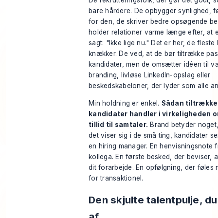
De rekrutteringsfolk, der gør det godt, 
bare hårdere. De opbygger synlighed, f
for den, de skriver bedre opsøgende be
holder relationer varme længe efter, at 
sagt: "Ikke lige nu." Det er her, de fleste
knækker. De ved, at de bør tiltrække pa
kandidater, men de omsætter idéen til 
branding, livløse LinkedIn-opslag eller
beskedskabeloner, der lyder som alle an
Min holdning er enkel.
Sådan tiltrække
kandidater handler i virkeligheden 
tillid til samtaler.
Brand betyder noget
det viser sig i de små ting, kandidater se
en hiring manager. En henvisningsnote fr
kollega. En første besked, der beviser, a
dit forarbejde. En opfølgning, der føles n
for transaktionel.
Den skjulte talentpulje, du
af