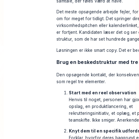
samtale, der føles værd at have.
Det meste opsøgende arbejde fejler, for
om for meget for tidligt. Det springer direk
virksomhedspitchen eller kalenderlinket,
er fortjent. Kandidaten læser det og se
struktur, som de har set hundrede gange
Løsningen er ikke smart copy. Det er bed
Brug en beskedstruktur med tre
Den opsøgende kontakt, der konsekvent 
som regel tre elementer.
Start med en reel observation
Henvis til noget, personen har gjort
opslag, en produktlancering, et
rekrutteringsinitiativ, et oplæg, et 
teamskifte. Ikke smiger. Anerkende
Knyt dem til en specifik udford
Forklar, hvorfor deres baggrund e