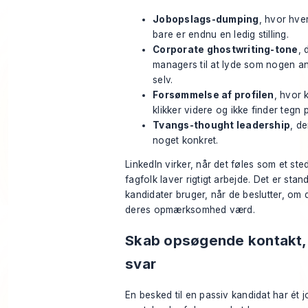
Jobopslags-dumping
, hvor hve
bare er endnu en ledig stilling.
Corporate ghostwriting-tone
, 
managers til at lyde som nogen 
selv.
Forsømmelse af profilen
, hvor 
klikker videre og ikke finder tegn p
Tvangs-thought leadership
, de
noget konkret.
LinkedIn virker, når det føles som et sted
fagfolk laver rigtigt arbejde. Det er sta
kandidater bruger, når de beslutter, om d
deres opmærksomhed værd.
Skab opsøgende kontakt, 
svar
En besked til en passiv kandidat har ét j