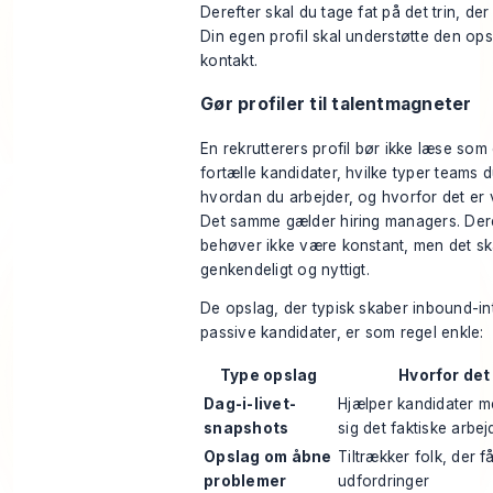
Derefter skal du tage fat på det trin, de
Din egen profil skal understøtte den o
kontakt.
Gør profiler til talentmagneter
En rekrutterers profil bør ikke læse som
fortælle kandidater, hvilke typer teams 
hvordan du arbejder, og hvorfor det er 
Det samme gælder hiring managers. Der
behøver ikke være konstant, men det s
genkendeligt og nyttigt.
De opslag, der typisk skaber inbound-in
passive kandidater, er som regel enkle:
Type opslag
Hvorfor det
Dag-i-livet-
Hjælper kandidater me
snapshots
sig det faktiske arbej
Opslag om åbne
Tiltrækker folk, der f
problemer
udfordringer