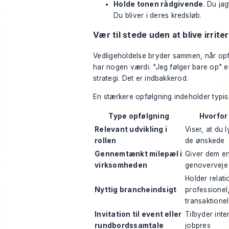
Holde tonen rådgivende
. Du ja
Du bliver i deres kredsløb.
Vær til stede uden at blive irrit
Vedligeholdelse bryder sammen, når opf
har nogen værdi. "Jeg følger bare op" e
strategi. Det er indbakkerod.
En stærkere opfølgning indeholder typisk
Type opfølgning
Hvorfor 
Relevant udvikling i
Viser, at du l
rollen
de ønskede
Gennemtænkt milepæl i
Giver dem en 
virksomheden
genoverveje 
Holder relat
Nyttig brancheindsigt
professionel,
transaktionel
Invitation til event eller
Tilbyder int
rundbordssamtale
jobpres