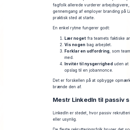
fagfolk allerede vurderer arbejdsgivere
gennemgang af
employer branding på L
praktisk sted at starte.
En enkel rytme fungerer godt:
Lær noget
fra teamets faktiske a
Vis nogen
bag arbejdet.
Forklar en udfordring
, som team
med.
Invitér til nysgerrighed
uden at 
opslag til en jobannonce.
Det er forskellen på at opbygge opmær
brænde den af.
Mestr LinkedIn til passiv 
LinkedIn er stedet, hvor passiv rekrutteri
eller usynlig.
De fleste rekrutteringsfolk bruger det s