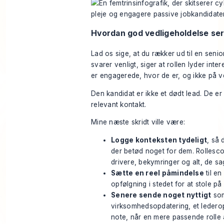
Hvordan god vedligeholdelse ser
Lad os sige, at du rækker ud til en senio
svarer venligt, siger at rollen lyder inte
er engagerede, hvor de er, og ikke på vej
Den kandidat er ikke et dødt lead. De er
relevant kontakt.
Mine næste skridt ville være:
Logge konteksten tydeligt
, så 
der betød noget for dem. Rollesco
drivere, bekymringer og alt, de sag
Sætte en reel påmindelse
til en
opfølgning i stedet for at stole 
Senere sende noget nyttigt
som
virksomhedsopdatering, et lederop
note, når en mere passende rolle 