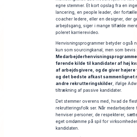
egne stemmer. Et kort opslag fra en ing
lancering, en people leader, der fortæll
coacher ledere, eller en designer, der
arbejdsgang, siger i mange tilfælde mer
poleret karrierevideo.
Henvisningsprogrammer betyder også no
kun som sourcingkanal, men som bevis på 
Medarbejderhenvisningsprogrammer
førende kilde til kandidater af høj kv
af arbejdsgivere, og de giver højere
og det bedste afkast sammenlignet 
andre rekrutteringskilder
, ifølge
Adwa
tiltrækning af passive kandidater
.
Det stemmer overens med, hvad de fles
rekrutteringsfolk ser. Når medarbejdere fr
henviser personer, de respekterer, sætt
eget omdømme på spil for virksomhede
kandidaten.