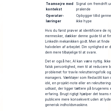
Teamsejre med
Signal om fremdrift u
kontekst
pralende
Operatør-
Opbygger tillid genn
læringer
ikke hype
Hvis du først prøver at identificere de ri
mennesker, dækker denne guide til
at f
LinkedIn
mekanikken godt. Men at finde
halvdelen af arbejdet. Din synlighed er d
dem mere tilbøjelige til at svare.
Det er også her, AI kan være nyttig. Ikke 
falsk personlighed, men til at reducere 
problemet for travle rekrutteringsfolk og
managers. Værktøjer som RedactAI kan 
idé, en projekt-note eller en rekrutterings
udkast, der ligger tættere på brugerens
erfaring. Brugt rigtigt hjælper det teams
publicere mere konsekvent uden at lyd
generisk indholdsmaskine.