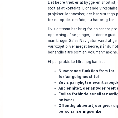
Det bedre træk er at bygge en shortlist, 
stolt af at kontakte. Lignende virksomhe
projekter. Mennesker, der har vist tegn
for netop det område, du har brug for.
Hvis dit team har brug for en renere proc
opsætning af søgninger, er denne guide 
man bruger Sales Navigator
værd at gen
værktøjet bliver meget bedre, når du ho
behandle filtre som en volumenmaskine.
Et par praktiske filtre, jeg kan lide:
Nuværende funktion frem for
forfængelighedstitel
Bevis på nyligt relevant arbejd
Anciennitet, der antyder reelt
Fælles forbindelser eller nærl
netværk
Offentlig aktivitet, der giver di
personaliseringsvinkel