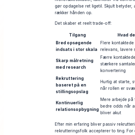
gør opdagelse ret ligetil. Skjult betyder, 
rækker hånden op.
Det skaber et reelt trade-off:
Tilgang
Hvad de
Bred opsøgende
Flere kontaktede
indsats i stor skala
relevans, lavere 
Færre kontakted
Skarp målretning
stærkere samtale
med research
konvertering
Rekruttering
Hurtig at starte, 
baseret på en
når rollen er svæ
stillingsopslag
Mere arbejde på 
Kontinuerlig
bedre odds når a
relationsopbygning
bliver akut
Efter min erfaring bliver passiv rekrutte
rekrutteringsfolk accepterer to ting. For 