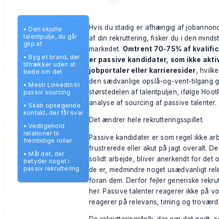
Hvis du stadig er afhængig af jobannonc
•
Den skjulte
talentpulje, du går
af din rekruttering, fisker du i den minds
glip af
markedet.
Omtrent 70-75% af kvalific
•
Byg et brand, der
er passive kandidater, som ikke akt
tiltrækker uden at
jobportaler eller karrieresider
, hvilk
bede om det
den sædvanlige opslå-og-vent-tilgang gå
•
Mestr LinkedIn til
størstedelen af talentpuljen, ifølge
HootR
passiv sourcing
analyse af sourcing af passive talenter
.
•
Skab opsøgende
kontakt, der får svar
Det ændrer hele rekrutteringsspillet.
•
Vedligehold
relationer til
Passive kandidater er som regel ikke ar
fremtidige roller
frustrerede eller akut på jagt overalt. D
•
Mål det, der
solidt arbejde, bliver anerkendt for det 
betyder noget i
passiv rekruttering
de er, medmindre noget usædvanligt rel
foran dem. Derfor fejler generiske rekrut
her. Passive talenter reagerer ikke på v
reagerer på relevans, timing og troværd