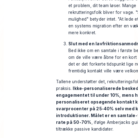
et problem, dit team løser. Mange
rekrutteringsfolk bliver for vage
mulighed" betyder intet. "At lede
en systems migration efter en væk
mere konkret.
Slut med en lavfriktionsanmod
Bed ikke om en samtale i første b
om de ville være åbne for en kort 
det er det forkerte tidspunkt lige 
fremtidig kontakt ville være velk
Tallene understøtter det, rekrutteringsfol
praksis.
Ikke-personaliserede beske
engagementet til under 10%, mens h
personaliseret opsøgende kontakt 
svarprocenter på 25-40% selv med 
introduktioner. Målet er en samtale-t
rate på 50-70%
, ifølge
Amberjacks guid
tiltrække passive kandidater
.