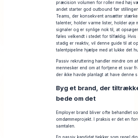
præcision volumen for roller med høj væ
andet starter god outbound før stillingen
Teams, der konsekvent ansætter stærke
talenter, holder varme lister, holder øje
signaler og er synlige nok til, at opsøg
føles velkendt i stedet for tilfældig. Hvi
stadig er reaktiv, vil denne guide til
at o
talentpipeline
hjælpe med at lukke det hu
Passiv rekruttering handler mindre om at
mennesker end om at fortjene et svar f
der ikke havde planlagt at have denne s
Byg et brand, der tiltrækk
bede om det
Employer brand bliver ofte behandlet s
omdømmeprojekt. I praksis er det en fo
samtalen.
En passiv kandidat tjekker som regel di