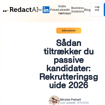
Gratis
Log
Business
for
Priser
LinkedIn
Blog
ind
Solutions
Værktøjer
Alle emner
Sådan
tiltrækker du
passive
kandidater:
Rekrutteringsg
uide 2026
Nicolas Pamart
Last updated:
5/11/2026