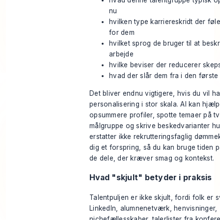
hvad denne talentgruppe typisk op
nu
hvilken type karriereskridt der føl
for dem
hvilket sprog de bruger til at besk
arbejde
hvilke beviser der reducerer skep
hvad der slår dem fra i den først
Det bliver endnu vigtigere, hvis du vil h
personalisering i stor skala. AI kan hjæl
opsummere profiler, spotte temaer på t
målgruppe og skrive beskedvarianter hu
erstatter ikke rekrutteringsfaglig dømme
dig et forspring, så du kan bruge tiden p
de dele, der kræver smag og kontekst.
Hvad "skjult" betyder i praksis
Talentpuljen er ikke skjult, fordi folk er 
LinkedIn, alumnenetværk, henvisninger,
nichefællesskaber, talerlister fra konfe