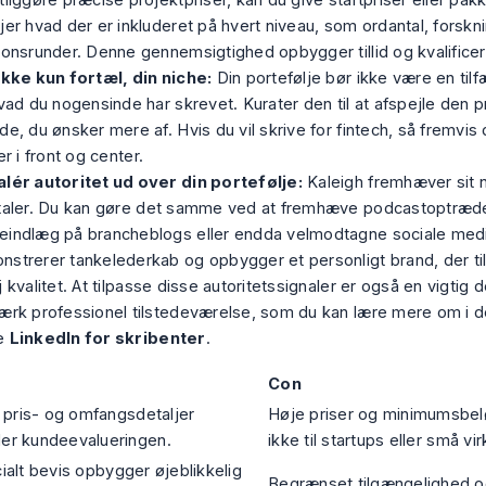
tliggøre præcise projektpriser, kan du give startpriser eller pak
jer hvad der er inkluderet på hvert niveau, som ordantal, forskni
ionsrunder. Denne gennemsigtighed opbygger tillid og kvalificer
ikke kun fortæl, din niche:
Din portefølje bør ikke være en tilf
hvad du nogensinde har skrevet. Kurater den til at afspejle den
p
de, du ønsker mere af. Hvis du vil skrive for fintech, så fremvis 
ler i front og center.
alér autoritet ud over din portefølje:
Kaleigh fremhæver sit
 taler. Du kan gøre det samme ved at fremhæve podcastoptræd
eindlæg på brancheblogs eller endda velmodtagne sociale medi
strerer tankelederkab og opbygger et personligt brand, der ti
j kvalitet. At tilpasse disse autoritetssignaler er også en vigtig 
ærk professionel tilstedeværelse, som du kan lære mere om i 
e
LinkedIn for skribenter
.
Con
e pris- og omfangsdetaljer
Høje priser og minimumsbe
er kundeevalueringen.
ikke til startups eller små v
ialt bevis opbygger øjeblikkelig
Begrænset tilgængelighed og