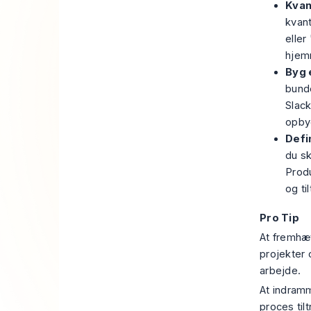
Kvan
kvant
eller
hjem
Byg 
bund
Slack
opbyg
Defi
du sk
Produ
og ti
Pro Tip
At fremhæ
projekter 
arbejde.
At indramm
proces til