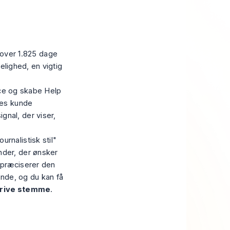
over 1.825 dage
delighed, en vigtig
ce og skabe Help
ndes kunde
gnal, der viser,
urnalistisk stil"
nder, der ønsker
t præciserer den
rende, og du kan få
krive stemme
.