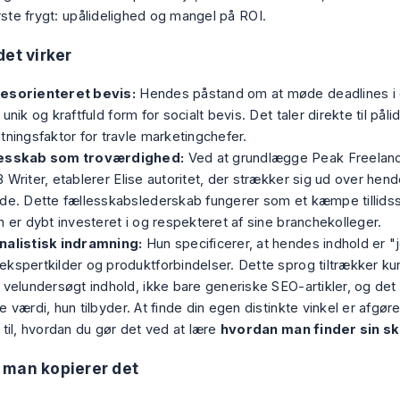
rste frygt: upålidelighed og mangel på ROI.
det virker
esorienteret bevis:
Hendes påstand om at møde deadlines i 
 unik og kraftfuld form for socialt bevis. Det taler direkte til påli
tningsfaktor for travle marketingchefer.
esskab som troværdighed:
Ved at grundlægge Peak Freelan
 Writer, etablerer Elise autoritet, der strækker sig ud over he
de. Dette fællesskabslederskab fungerer som et kæmpe tillidssi
n er dybt investeret i og respekteret af sine branchekolleger.
nalistisk indramning:
Hun specificerer, at hendes indhold er "jo
kspertkilder og produktforbindelser. Dette sprog tiltrækker ku
 velundersøgt indhold, ikke bare generiske SEO-artikler, og de
e værdi, hun tilbyder. At finde din egen distinkte vinkel er afgø
 til, hvordan du gør det ved at lære
hvordan man finder sin s
 man kopierer det