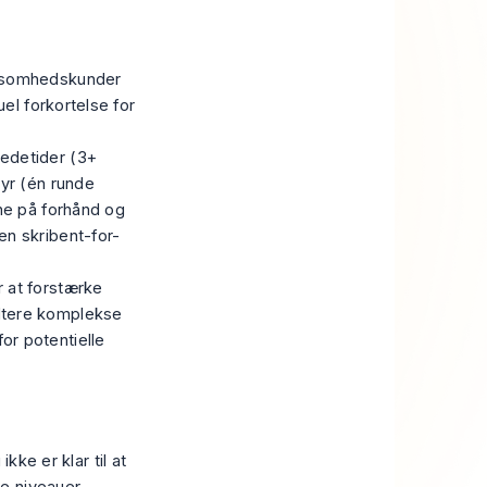
rksomhedskunder
uel forkortelse for
ledetider (3+
byr (én runde
rne på forhånd og
en skribent-for-
r at forstærke
dtere komplekse
or potentielle
ikke er klar til at