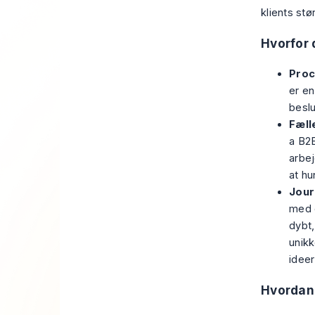
klients stø
Hvorfor 
Proc
er en
beslu
Fæll
a B2B
arbej
at hu
Jour
med e
dybt,
unikk
ideer
Hvordan