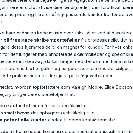
 præsenterer dit arbejde er lige så vigtigt som selve arbejdet. 
gør mere end blot at vise dine færdigheder; den forudkvalificere
ør dine priser og filtrerer dårligt passende kunder fra, før de 
ke.
kke bare endnu en kedelig liste over links. Vi er ved at disseke
 på freelance skribentporteføljer
fra professionelle, der h
gøre deres hjemmeside til en magnet for kunder. For hver enkelt 
orfor
det fungerer med annoterede skærmbilleder og specifikke
rienterede takeaway, du kan bruge med det samme. For at sikre
 er mere end blot et galleri og fungerer som din bedste sælger,
bedste praksis inden for design af porteføljewebsteder.
præcist, hvordan topforfattere som Kaleigh Moore, Elise Dopson
gory bruger deres porteføljer til at:
lere autoritet
inden for en specifik niche.
 socialt bevis
der opbygger øjeblikkelig tillid.
e potentielle kunder
direkte til deres kontaktformular.
ryde alt fra nichepositionering og gennemsigtig prissætning til 