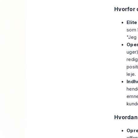
Hvorfor 
Elite
som S
"Jeg 
Oper
uger)
redig
posit
leje.
Indh
hend
emner
kunde
Hvordan
Opre