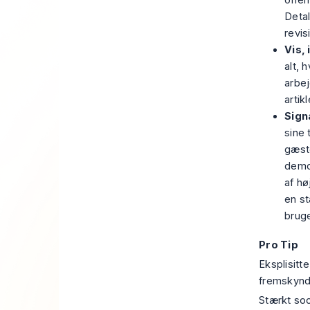
offen
Detal
revis
Vis, 
alt, 
arbej
artik
Sign
sine
gæst
demon
af hø
en st
brug
Pro Tip
Eksplisitt
fremskynd
Stærkt soc