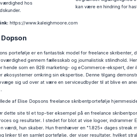
troværdighed hos
kan være en hindring for has
dskunder.
ink:
https://www.kaleighmoore.com
e Dopson
ons portefølje er en fantastisk model for freelance skribenter, 
oværdighed gennem fællesskab og journalistisk stilindhold. He
er hende som en B2B marketing- og eCommerce-ekspert, der ik
 økosystemer omkring sin ekspertise. Denne tilgang demonstr
væge sig ud over at være en serviceudbyder til at blive en an
.
r dette site til et top-tier eksempel på en freelance skribentpor
oces og resultater. I stedet for blot at vise logoer, indrammer E
n værdi, hun skaber. Hun fremhæver en "1.825+ dages streak 
g linker til en samlet portefølje, der viser resultater, hvilket st