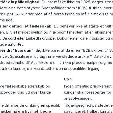
tiér din pålidelighed:
Du har måske ikke en 1.825-dages stre
iere dine egne styrker. Spor målinger som "100% til tiden leverin
 "hjulpet 15+ kunder med at nå deres indholds mål." Sæt disse m
meside.
eller deltag i et fællesskab:
Du behøver ikke at starte et helt 
en. Bliv et meget synligt og hjælpsomt medlem af en eksistere
, Discord eller LinkedIn gruppe. Dokumenter dine indsigter og d
ge autoritet.
nér dit "hvordan":
Sig ikke bare, at du er en "B2B skribent." S
river. Specialiserer du dig i interviewledede artikler? Data-dre
ktledet indhold? At artikulere din unikke proces hjælper dig med
ltrække kunder, der værdsætter denne specifikke tilgang.
Con
ve fællesskabslederskab og
Ingen offentlig prisoversigt
opbygger tillid ud over kunde
kunder skal forespørge for 
prisoplysninger.
e dit arbejde omkring en specifik
Tilgængelighed på stedet e
trækker højere kvalitet, bedre
specificeret, hvilket kan a