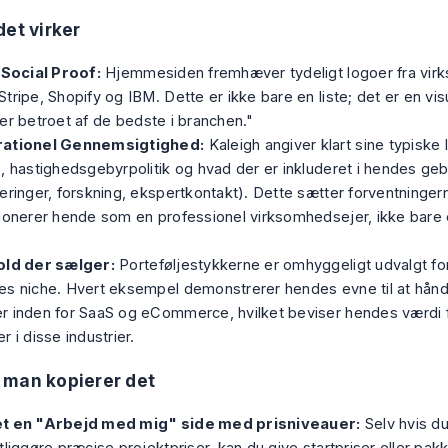
det virker
 Social Proof:
Hjemmesiden fremhæver tydeligt logoer fra vi
tripe, Shopify og IBM. Dette er ikke bare en liste; det er en vis
er betroet af de bedste i branchen."
ationel Gennemsigtighed:
Kaleigh angiver klart sine typiske 
, hastighedsgebyrpolitik og hvad der er inkluderet i hendes ge
eringer, forskning, ekspertkontakt). Dette sætter forventninge
ionerer hende som en professionel virksomhedsejer, ikke bare 
old der sælger:
Porteføljestykkerne er omhyggeligt udvalgt fo
es niche. Hvert eksempel demonstrerer hendes evne til at hån
 inden for SaaS og eCommerce, hvilket beviser hendes værdi f
r i disse industrier.
 man kopierer det
t en "Arbejd med mig" side med prisniveauer:
Selv hvis du 