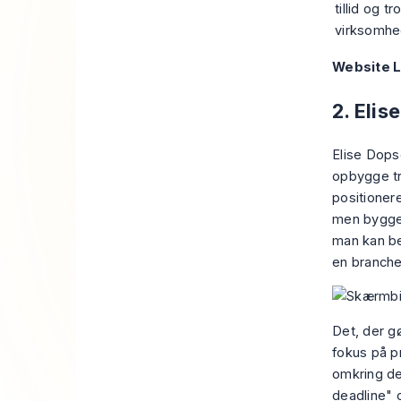
tillid og 
virksomhe
Website L
2. Elis
Elise Dops
opbygge tr
positioner
men bygger
man kan be
en branche
Det, der gø
fokus på pr
omkring de
deadline" o