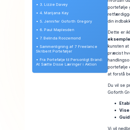
hvordan du
•
3. Lizzie Davey
portefølje 
•
4. Marijana Kay
retfærdigg
din indbak
•
5. Jennifer Goforth Gregory
•
6. Paul Maplesden
Dette er i
•
7. Belinda Roozemond
eksempler
kunsten at 
•
Sammenligning af 7 Freelance
Skribent Porteføljer
præcist
hv
•
Fra Portefølje til Personligt Brand:
handlingso
At Sætte Disse Læringer i Aktion
portefølje
at forstå 
Du vil se 
Goforth Gre
Etab
Vise
Guid
Vi vil nedb