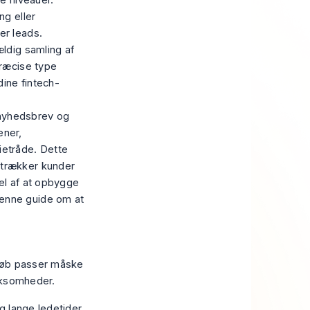
ke niveauer.
ng eller
er leads.
ældig samling af
ræcise
type
dine fintech-
 nyhedsbrev og
ener,
etråde. Dette
ltrækker kunder
del af at opbygge
denne guide om at
løb passer måske
irksomheder.
 lange ledetider