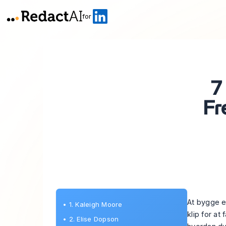
for
7
Fr
At bygge e
•
1. Kaleigh Moore
klip for at
•
2. Elise Dopson