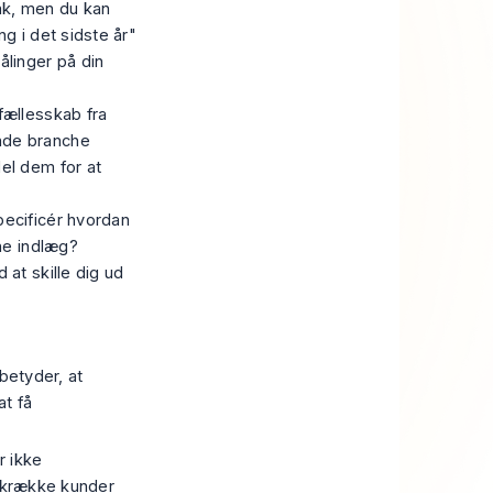
ak, men du kan
g i det sidste år"
ålinger på din
fællesskab fra
nde branche
el dem for at
pecificér
hvordan
vne indlæg?
 at skille dig ud
 betyder, at
at få
r ikke
fskrække kunder