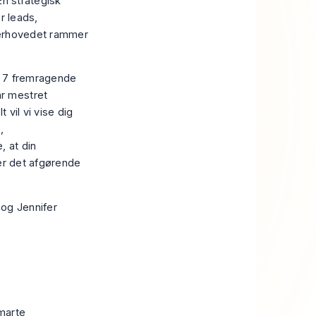
En strategisk
r leads,
overhovedet rammer
re 7 fremragende
ar mestret
vil vi vise dig
,
, at din
 er det afgørende
 og Jennifer
smarte