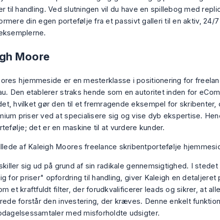
r til handling. Ved slutningen vil du have en spillebog med repli
sformere din egen portefølje fra et passivt galleri til en aktiv, 24
 eksemplerne.
eigh Moore
ores hjemmeside er en mesterklasse i positionering for freelan
au. Den etablerer straks hende som en autoritet inden for eC
t, hvilket gør den til et fremragende eksempel for skribenter, 
ium priser ved at specialisere sig og vise dyb ekspertise. Hen
tefølje; det er en maskine til at vurdere kunder.
skiller sig ud på grund af sin radikale gennemsigtighed. I stedet
g for priser" opfordring til handling, giver Kaleigh en detaljeret
m et kraftfuldt filter, der forudkvalificerer leads og sikrer, at all
erede forstår den investering, der kræves. Denne enkelt funktion
pdagelsessamtaler med misforholdte udsigter.