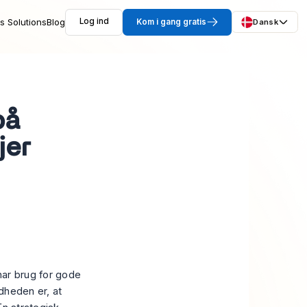
s Solutions
Blog
Log ind
Kom i gang gratis
Dansk
på
jer
har brug for gode
ndheden er, at