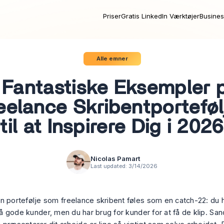
Priser
Gratis LinkedIn Værktøjer
Busines
Alle emner
 Fantastiske Eksempler 
eelance Skribentporteføl
til at Inspirere Dig i 2026
Nicolas Pamart
Last updated:
3/14/2026
n portefølje som freelance skribent føles som en catch-22: du 
 få gode kunder, men du har brug for kunder for at få de klip. Sa