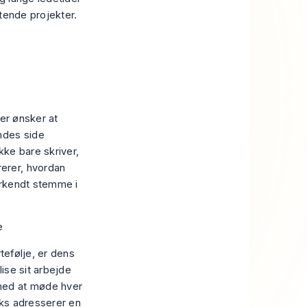
tende projekter.
der ønsker at
ndes side
ke bare skriver,
erer, hvordan
erkendt stemme i
tefølje, er dens
lise sit arbejde
med at møde hver
raks adresserer en