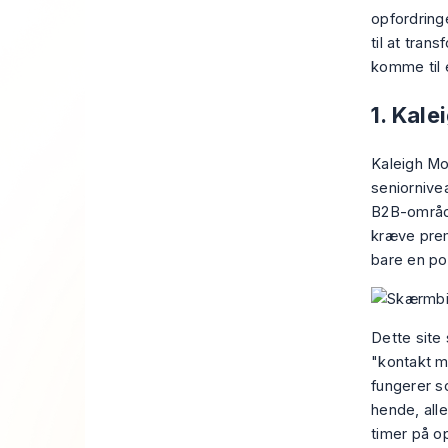
opfordringe
til at tran
komme til
1. Kal
Kaleigh Mo
seniornive
B2B-område
kræve prem
bare en por
Dette site 
"kontakt mi
fungerer so
hende, all
timer på o