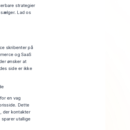
cerbare strategier
/7 sælger. Lad os
ce skribenter på
ommerce og SaaS
der ønsker at
des side er ikke
 for en vag
 prisside. Dette
e, der kontakter
 sparer utallige